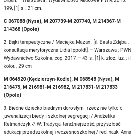
Urban. – Warszawa : Wydawnictwo Naukowe PWN, 2015. –
199, [1] s. ; 21 cm.
C 067088 (Nysa), M 207739-M 207740, M 214367-M
214368 (Opole)
2. Bajki terapeutyczne / Maciejka Mazan ; [il. Beata Zdęba ;
konsultacja merytoryczna Lidia Ippoldt]. – Warszawa : PWN
Wydawnictwo Szkolne, cop. 2017. – 43 s., [1] k. złoż. luz. : il.
kolor. ; 29 cm.
M 064520 (Kędzierzyn-Koźle), M 068548 (Nysa), M
216475, M 216981-M 216982, M 217831-M 217833
(Opole)
3. Biedne dziecko biednym dorosłym : rzecz nie tylko o
juwenalizacji biedy i szkolnej segregacji / Andżelika
Retmańczyk // W: Tradycja, teraźniejszość, przyszłość
edukacji przedszkolnej i wczesnoszkolnej / red. nauk. Anna