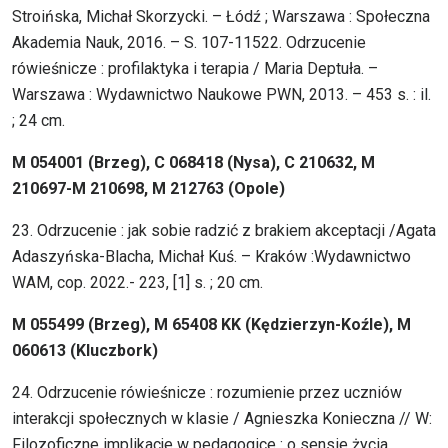
Stroińska, Michał Skorzycki. – Łódź ; Warszawa : Społeczna
Akademia Nauk, 2016. – S. 107-11522. Odrzucenie
rówieśnicze : profilaktyka i terapia / Maria Deptuła. –
Warszawa : Wydawnictwo Naukowe PWN, 2013. – 453 s. : il.
; 24 cm.
M 054001 (Brzeg), C 068418 (Nysa), C 210632, M
210697-M 210698, M 212763 (Opole)
23. Odrzucenie : jak sobie radzić z brakiem akceptacji /Agata
Adaszyńska-Blacha, Michał Kuś. – Kraków :Wydawnictwo
WAM, cop. 2022.- 223, [1] s. ; 20 cm.
M 055499 (Brzeg), M 65408 KK (Kędzierzyn-Koźle), M
060613 (Kluczbork)
24. Odrzucenie rówieśnicze : rozumienie przez uczniów
interakcji społecznych w klasie / Agnieszka Konieczna // W:
Filozoficzne implikacje w pedagogice : o sensie życia,