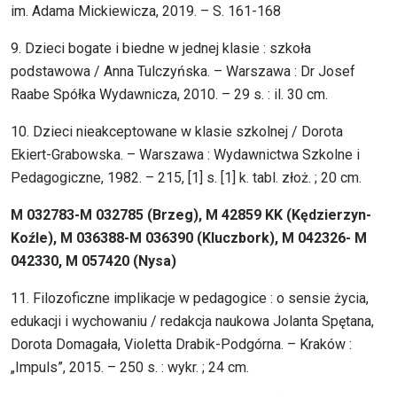
im. Adama Mickiewicza, 2019. – S. 161-168
9. Dzieci bogate i biedne w jednej klasie : szkoła
podstawowa / Anna Tulczyńska. – Warszawa : Dr Josef
Raabe Spółka Wydawnicza, 2010. – 29 s. : il. 30 cm.
10. Dzieci nieakceptowane w klasie szkolnej / Dorota
Ekiert-Grabowska. – Warszawa : Wydawnictwa Szkolne i
Pedagogiczne, 1982. – 215, [1] s. [1] k. tabl. złoż. ; 20 cm.
M 032783-M 032785 (Brzeg), M 42859 KK (Kędzierzyn-
Koźle), M 036388-M 036390 (Kluczbork), M 042326- M
042330, M 057420 (Nysa)
11. Filozoficzne implikacje w pedagogice : o sensie życia,
edukacji i wychowaniu / redakcja naukowa Jolanta Spętana,
Dorota Domagała, Violetta Drabik-Podgórna. – Kraków :
„Impuls”, 2015. – 250 s. : wykr. ; 24 cm.