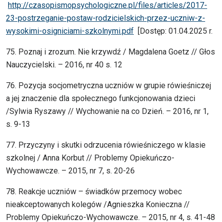
http://czasopismopsychologiczne.pl/files/articles/2017-
23-postrzeganie-postaw-rodzicielskich-przez-uczniw-z-
wysokimi-osigniciami-szkolnymi.pdf
[Dostęp: 01.04.2025 r.
75. Poznaj i zrozum. Nie krzywdź / Magdalena Goetz // Głos
Nauczycielski. – 2016, nr 40 s. 12
76. Pozycja socjometryczna uczniów w grupie rówieśniczej
a jej znaczenie dla społecznego funkcjonowania dzieci
/Sylwia Ryszawy // Wychowanie na co Dzień. – 2016, nr 1,
s. 9-13
77. Przyczyny i skutki odrzucenia rówieśniczego w klasie
szkolnej / Anna Korbut // Problemy Opiekuńczo-
Wychowawcze. – 2015, nr 7, s. 20-26
78. Reakcje uczniów – świadków przemocy wobec
nieakceptowanych kolegów /Agnieszka Konieczna //
Problemy Opiekuńczo-Wychowawcze. – 2015, nr 4, s. 41-48