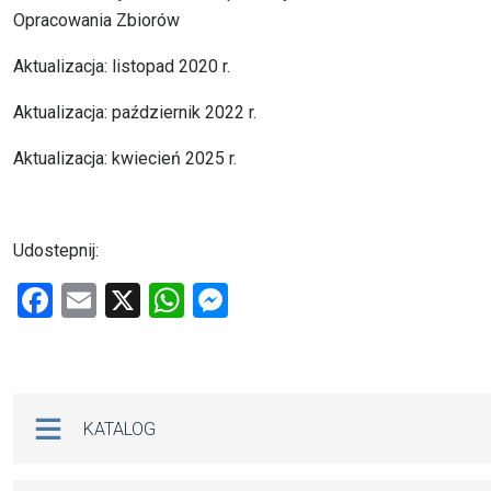
Opracowania Zbiorów
Aktualizacja: listopad 2020 r.
Aktualizacja: październik 2022 r.
Aktualizacja: kwiecień 2025 r.
Udostepnij:
F
E
X
W
M
a
m
h
es
ce
ail
at
se
b
s
n
Na skróty
KATALOG
o
A
g
o
p
er