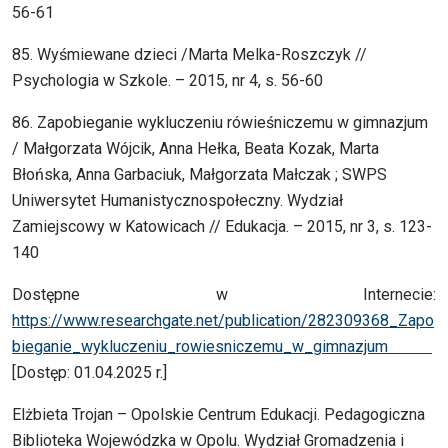
56-61
85. Wyśmiewane dzieci /Marta Melka-Roszczyk //
Psychologia w Szkole. – 2015, nr 4, s. 56-60
86. Zapobieganie wykluczeniu rówieśniczemu w gimnazjum
/ Małgorzata Wójcik, Anna Hełka, Beata Kozak, Marta
Błońska, Anna Garbaciuk, Małgorzata Małczak ; SWPS
Uniwersytet Humanistycznospołeczny. Wydział
Zamiejscowy w Katowicach // Edukacja. – 2015, nr 3, s. 123-
140
Dostępne w Internecie:
https://www.researchgate.net/publication/282309368_Zapo
bieganie_wykluczeniu_rowiesniczemu_w_gimnazjum
[Dostęp: 01.04.2025 r.]
Elżbieta Trojan – Opolskie Centrum Edukacji. Pedagogiczna
Biblioteka Wojewódzka w Opolu. Wydział Gromadzenia i