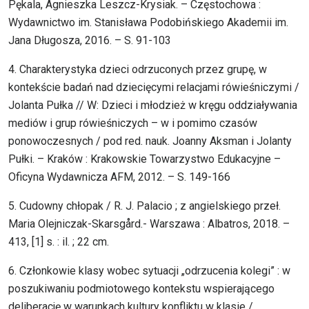
Pękala, Agnieszka Leszcz-Krysiak. – Częstochowa :
Wydawnictwo im. Stanisława Podobińskiego Akademii im.
Jana Długosza, 2016. – S. 91-103
4. Charakterystyka dzieci odrzuconych przez grupę, w
kontekście badań nad dziecięcymi relacjami rówieśniczymi /
Jolanta Pułka // W: Dzieci i młodzież w kręgu oddziaływania
mediów i grup rówieśniczych – w i pomimo czasów
ponowoczesnych / pod red. nauk. Joanny Aksman i Jolanty
Pułki. – Kraków : Krakowskie Towarzystwo Edukacyjne –
Oficyna Wydawnicza AFM, 2012. – S. 149-166
5. Cudowny chłopak / R. J. Palacio ; z angielskiego przeł.
Maria Olejniczak-Skarsgård.- Warszawa : Albatros, 2018. –
413, [1] s. : il. ; 22 cm.
6. Członkowie klasy wobec sytuacji „odrzucenia kolegi” : w
poszukiwaniu podmiotowego kontekstu wspierającego
deliberację w warunkach kultury konfliktu w klasie /