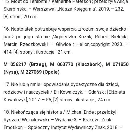
15. Most do Terabithi / Katherine Paterson ; przełożyła Alicja
Skarbińska. – Warszawa : „Nasza Księgarnia”, 2019. – 232,
[8] stron ; 20 cm.
16. Nastolatek potrzebuje wsparcia :zrozum swoje dziecko i
bądź po jego stronie /Agnieszka Kozak, Robert Bielecki,
Marcin Rzeczkowski. – Gliwice : Helion,copyright 2023. –
414, [4] strony : ilustracje ; 21 cm.
M 056217 (Brzeg), M 063770 (Kluczbork), M 071850
(Nysa), M 227069 (Opole)
17. Nie lubią mnie : opowiadania dydaktyczne dla dzieci,
rodziców i nauczycieli / Eli Kowalczyk. – Gdańsk : [Elżbieta
Kowalczyk], 2017. – 56, [2] strony : ilustracje ; 24 cm.
18. Niekończąca się historia / Michael Ende ; przełożył
Ryszard Wojnakowski. – Wydanie 3. – Kraków : Znak
Emotikon – Społeczny Instytut Wydawniczy Znak, 2018. –