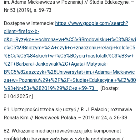
im. Adama Mickiewicza w Poznaniu) // Studia Edukacyjne. –
Nr 53 (2019), s. 59-73
Dostępne w Internecie:
https://www.google.com/search?
client=firefox-b-
d&q=Ryzyko+i+ochrona+w+%C5%9Brodowisku+r%C3%B3wi
e%C5%9Bniczym+%3A+czyli+o+znaczeniu+relacji+kole%C5
%BCe%C5%84skich+w+%C5%BCyciu+nastolatk%C3%B3w+
%2F+Barbara+Jankowiak%2C+Agata+Matysiak-
B%C5%82aszczyk+%28Uniwersytet+im.+Adama+Mickiewic
za+w+Poznaniu%29+%2F%2F+Studia+Edukacyjne.+%E2%80
%93+Nr+53+%282019%29%2C+s.+59-73
[Dostęp:
01.04.2025 r.]
81. Uprzejmości trzeba się uczyć / R. J. Palacio ; rozmawia
Renata Kim // Newsweek Polska. – 2019, nr 24, s. 36-38
82. Wdrażanie mediacji rówieśniczej jako komponenet
profilaktyki i bezpieczeństwa w szkole podstawowej /