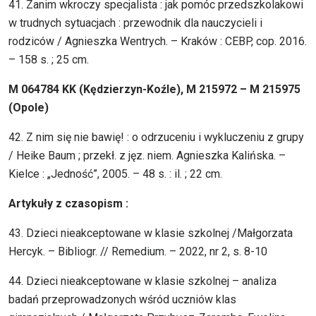
41. Zanim wkroczy specjalista : jak pomóc przedszkolakowi
w trudnych sytuacjach : przewodnik dla nauczycieli i
rodziców / Agnieszka Wentrych. – Kraków : CEBP, cop. 2016.
– 158 s. ; 25 cm.
M 064784 KK (Kędzierzyn-Koźle), M 215972 – M 215975
(Opole)
42. Z nim się nie bawię! : o odrzuceniu i wykluczeniu z grupy
/ Heike Baum ; przekł. z jęz. niem. Agnieszka Kalińska. –
Kielce : „Jedność”, 2005. – 48 s. : il. ; 22 cm.
Artykuły z czasopism :
43. Dzieci nieakceptowane w klasie szkolnej /Małgorzata
Hercyk. – Bibliogr. // Remedium. – 2022, nr 2, s. 8-10
44. Dzieci nieakceptowane w klasie szkolnej – analiza
badań przeprowadzonych wśród uczniów klas