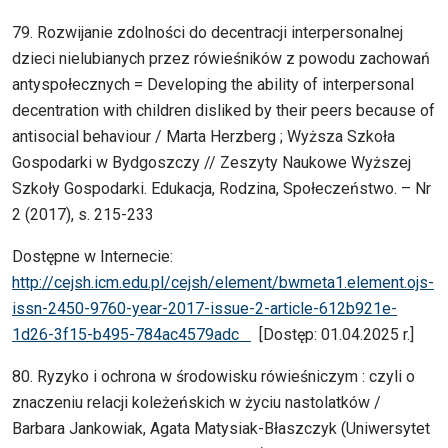
79. Rozwijanie zdolności do decentracji interpersonalnej
dzieci nielubianych przez rówieśników z powodu zachowań
antyspołecznych = Developing the ability of interpersonal
decentration with children disliked by their peers because of
antisocial behaviour / Marta Herzberg ; Wyższa Szkoła
Gospodarki w Bydgoszczy // Zeszyty Naukowe Wyższej
Szkoły Gospodarki. Edukacja, Rodzina, Społeczeństwo. – Nr
2 (2017), s. 215-233
Dostępne w Internecie:
http://cejsh.icm.edu.pl/cejsh/element/bwmeta1.element.ojs-
issn-2450-9760-year-2017-issue-2-article-612b921e-
1d26-3f15-b495-784ac4579adc
[Dostęp: 01.04.2025 r.]
80. Ryzyko i ochrona w środowisku rówieśniczym : czyli o
znaczeniu relacji koleżeńskich w życiu nastolatków /
Barbara Jankowiak, Agata Matysiak-Błaszczyk (Uniwersytet