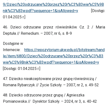
9/Dzieci%20odrzucane%20przez%20r%C3%B3wie%C5%9B
nik%C3%B3w.pdf?sequence=1&isAllowed=y
[Dostęp:
01.04.2025 r.]
46. Dzieci odrzucane przez rówieśników. Cz. 2 / Maria
Deptuła // Remedium. – 2007, nr 6, s. 8-9
Dostępne w
Internecie:
https://repozytorium.ukw.edu.pl/bitstream/hand
le/item/6800/Dzieci%20odrzucane%20przez%20r%C3%B3
wie%C5%9Bnik%C3%B3w.pdf?sequence=1&isAllowed=y
[Dostęp: 01.04.2025 r.]
47. Dziecko nieakceptowane przez grupę rówieśniczą /
Romana Rybarczyk // Życie Szkoły. – 2007, nr 2, s. 49-52
48. Dziecko odrzucone przez grupę / Agnieszka
Pomianowska // Dyrektor Szkoły. – 2024, nr 3, s
.
40-42