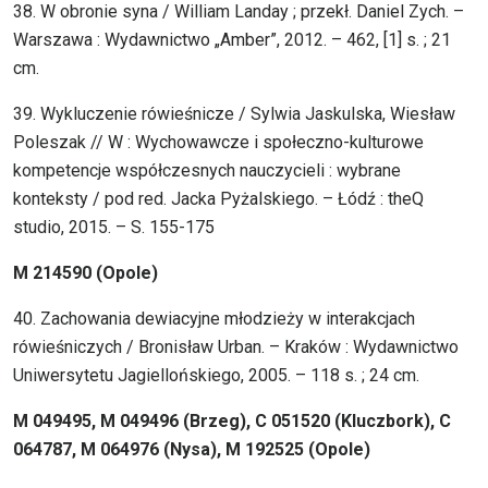
38. W obronie syna / William Landay ; przekł. Daniel Zych. –
Warszawa : Wydawnictwo „Amber”, 2012. – 462, [1] s. ; 21
cm.
39. Wykluczenie rówieśnicze / Sylwia Jaskulska, Wiesław
Poleszak // W : Wychowawcze i społeczno-kulturowe
kompetencje współczesnych nauczycieli : wybrane
konteksty / pod red. Jacka Pyżalskiego. – Łódź : theQ
studio, 2015. – S. 155-175
M 214590 (Opole)
40. Zachowania dewiacyjne młodzieży w interakcjach
rówieśniczych / Bronisław Urban. – Kraków : Wydawnictwo
Uniwersytetu Jagiellońskiego, 2005. – 118 s. ; 24 cm.
M 049495, M 049496 (Brzeg), C 051520 (Kluczbork), C
064787, M 064976 (Nysa), M 192525 (Opole)