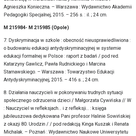
Agnieszka Konieczna. – Warszawa : Wydawnictwo Akademii
Pedagogiki Specjalnej, 2015. – 256 s. : il. ; 24 cm.
M 215984- M 215985 (Opole)
7. Dyskryminacja w szkole : obecność nieusprawiedliwiona :
o budowaniu edukacji antydyskryminacyjnej w systemie
edukacji formalnej w Polsce : raport z badań / pod red.
Katarzyny Gawlicz, Pawła Rudnickiego i Marcina
Starnawskiego. – Warszawa : Towarzystwo Edukacji
Antydyskryminacyjnej, 2015. – 416 s. ; 24 cm.
8. Działania nauczycieli w pokonywaniu trudnych sytuacji
społecznego odrzucenia dzieci / Małgorzata Cywińska // W
: Nauczyciel w refleksjach… i z refleksji… : księga
jubileuszowa dedykowana Pani profesor Halinie Sowińskiej
z okazji 80. Urodzin / / pod redakcją Kinga Kuszak i Renata
Michalak. – Poznań : Wydawnictwo Naukowe Uniwersytetu