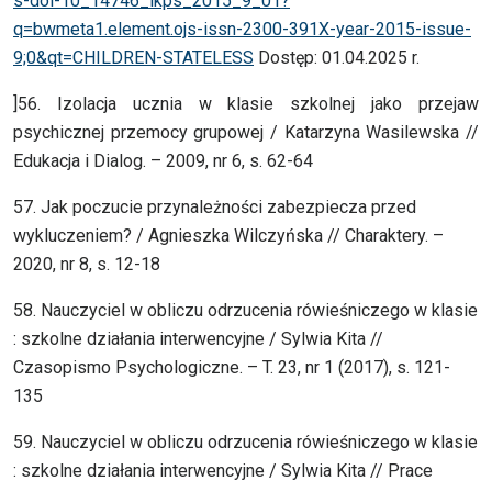
s-doi-10_14746_ikps_2015_9_01?
q=bwmeta1.element.ojs-issn-2300-391X-year-2015-issue-
9;0&qt=CHILDREN-STATELESS
Dostęp: 01.04.2025 r.
]56. Izolacja ucznia w klasie szkolnej jako przejaw
psychicznej przemocy grupowej / Katarzyna Wasilewska //
Edukacja i Dialog. – 2009, nr 6, s. 62-64
57. Jak poczucie przynależności zabezpiecza przed
wykluczeniem? / Agnieszka Wilczyńska // Charaktery. –
2020, nr 8, s. 12-18
58. Nauczyciel w obliczu odrzucenia rówieśniczego w klasie
: szkolne działania interwencyjne / Sylwia Kita //
Czasopismo Psychologiczne. – T. 23, nr 1 (2017), s. 121-
135
59. Nauczyciel w obliczu odrzucenia rówieśniczego w klasie
: szkolne działania interwencyjne / Sylwia Kita // Prace