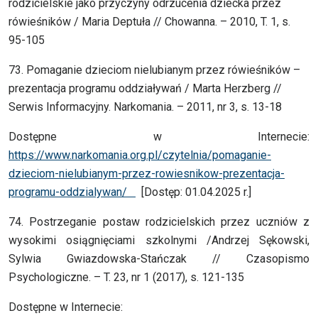
rodzicielskie jako przyczyny odrzucenia dziecka przez
rówieśników / Maria Deptuła // Chowanna. – 2010, T. 1, s.
95-105
73. Pomaganie dzieciom nielubianym przez rówieśników –
prezentacja programu oddziaływań / Marta Herzberg //
Serwis Informacyjny. Narkomania. – 2011, nr 3, s. 13-18
Dostępne w Internecie:
https://www.narkomania.org.pl/czytelnia/pomaganie-
dzieciom-nielubianym-przez-rowiesnikow-prezentacja-
programu-oddzialywan/
[Dostęp: 01.04.2025 r.]
74. Postrzeganie postaw rodzicielskich przez uczniów z
wysokimi osiągnięciami szkolnymi /Andrzej Sękowski,
Sylwia Gwiazdowska-Stańczak // Czasopismo
Psychologiczne. – T. 23, nr 1 (2017), s. 121-135
Dostępne w Internecie: