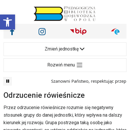
Przejdź do treści
Otwórz pasek narzędzi
Nasze media społecznościowe i inne
Facebook
Instagram
Main Navigation
Zmień jednostkę
Rozwiń menu
Szanowni Państwo, respektując przepisy prawa 
Odrzucenie rówieśnicze
Przez odrzucenie rówieśnicze rozumie się negatywny
stosunek grupy do danej jednostki, który wpływa na dalszy
kierunek jej rozwoju. Grupa postrzega taką osobę jako