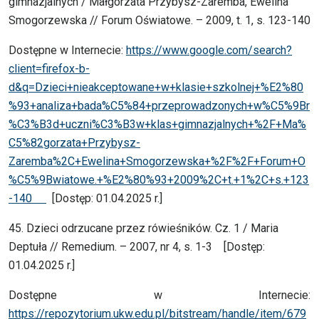
gimnazjalnych / Małgorzata Przybysz-Zaremba, Ewelina
Smogorzewska // Forum Oświatowe. – 2009, t. 1, s. 123-140
Dostępne w Internecie:
https://www.google.com/search?
client=firefox-b-
d&q=Dzieci+nieakceptowane+w+klasie+szkolnej+%E2%80
%93+analiza+bada%C5%84+przeprowadzonych+w%C5%9Br
%C3%B3d+uczni%C3%B3w+klas+gimnazjalnych+%2F+Ma%
C5%82gorzata+Przybysz-
Zaremba%2C+Ewelina+Smogorzewska+%2F%2F+Forum+O
%C5%9Bwiatowe.+%E2%80%93+2009%2C+t.+1%2C+s.+123
-140
[Dostęp: 01.04.2025 r.]
45. Dzieci odrzucane przez rówieśników. Cz. 1 / Maria
Deptuła // Remedium. – 2007, nr 4, s. 1-3 [Dostęp:
01.04.2025 r.]
Dostępne w Internecie:
https://repozytorium.ukw.edu.pl/bitstream/handle/item/679