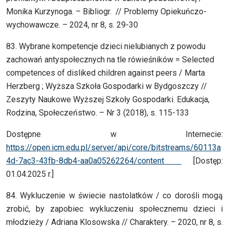
Monika Kurzynoga. – Bibliogr. // Problemy Opiekuńczo-
wychowawcze. – 2024, nr 8, s. 29-30
83. Wybrane kompetencje dzieci nielubianych z powodu
zachowań antyspołecznych na tle rówieśników = Selected
competences of disliked children against peers / Marta
Herzberg ; Wyższa Szkoła Gospodarki w Bydgoszczy //
Zeszyty Naukowe Wyższej Szkoły Gospodarki. Edukacja,
Rodzina, Społeczeństwo. – Nr 3 (2018), s. 115-133
Dostępne w Internecie:
https://open.icm.edu.pl/server/api/core/bitstreams/60113a
4d-7ac3-43fb-8db4-aa0a05262264/content
[Dostęp:
01.04.2025 r.]
84. Wykluczenie w świecie nastolatków / co dorośli mogą
zrobić, by zapobiec wykluczeniu społecznemu dzieci i
młodzieży / Adriana Klosowska // Charaktery. – 2020, nr 8, s.