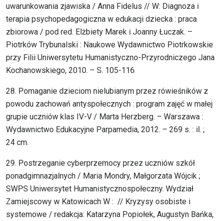
uwarunkowania zjawiska / Anna Fidelus // W: Diagnoza i
terapia psychopedagogiczna w edukacji dziecka : praca
zbiorowa / pod red. Elżbiety Marek i Joanny Łuczak. –
Piotrków Trybunalski : Naukowe Wydawnictwo Piotrkowskie
przy Filii Uniwersytetu Humanistyczno-Przyrodniczego Jana
Kochanowskiego, 2010. – S. 105-116
28. Pomaganie dzieciom nielubianym przez rówieśników z
powodu zachowań antyspołecznych : program zajęć w małej
grupie uczniów klas IV-V / Marta Herzberg. – Warszawa :
Wydawnictwo Edukacyjne Parpamedia, 2012. – 269 s. : il. ;
24 cm.
29. Postrzeganie cyberprzemocy przez uczniów szkół
ponadgimnazjalnych / Maria Mondry, Małgorzata Wójcik ;
SWPS Uniwersytet Humanistycznospołeczny. Wydział
Zamiejscowy w Katowicach W : // Kryzysy osobiste i
systemowe / redakcja: Katarzyna Popiołek, Augustyn Bańka,