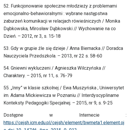
52. Funkcjonowanie społeczne młodzieży z problemami
emocjonalno-behawioralnymi : wybrane następstwa
zaburzeń komunikacji w relacjach rówieśniczych / Monika
Dąbkowska, Mirosław Dąbkowski // Wychowanie na co
Dzień. – 2012, nr 3, s. 15-18
53. Gdy w grupie źle się dzieje / Anna Biernacka // Doradca
Nauczyciela Przedszkola. – 2013, nr 22 s. 58-60
54. Gniewni wykluczeni / Agnieszka Wilczyńska //
Charaktery. – 2015, nr 11, s. 76-79
55. „Inny” w klasie szkolnej / Ewa Muszyńska ; Uniwersytet
im. Adama Mickiewicza w Poznaniu // Interdyscyplinarne
Konteksty Pedagogiki Specjalnej. – 2015, nr 9, s. 9-25
Dostępne w Internecie :
https://cejsh.icm.edu.pl/cejsh/element/bwmeta1.element.oj