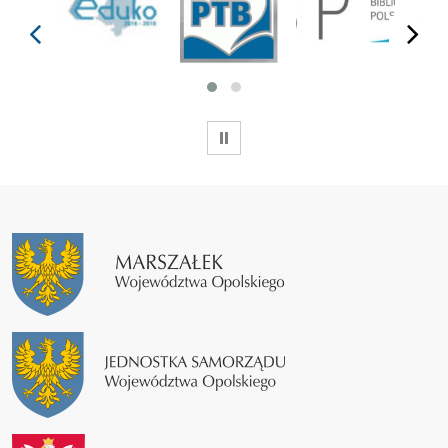
prev
next
WSTRZYMAJ