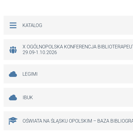
a
m
h
es
ce
ail
at
se
b
s
n
Na skróty
KATALOG
o
A
g
o
p
er
k
p
X OGÓLNOPOLSKA KONFERENCJA BIBLIOTERAPE
29.09-1.10.2026
LEGIMI
IBUK
OŚWIATA NA ŚLĄSKU OPOLSKIM – BAZA BIBLIOGR