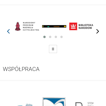
prev
next
WSTRZYMAJ
WSPÓŁPRACA