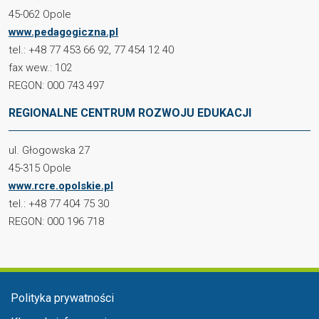
45-062 Opole
www.pedagogiczna.pl
tel.: +48 77 453 66 92, 77 454 12 40
fax wew.: 102
REGON: 000 743 497
REGIONALNE CENTRUM ROZWOJU EDUKACJI
ul. Głogowska 27
45-315 Opole
www.rcre.opolskie.pl
tel.: +48 77 404 75 30
REGON: 000 196 718
Menu stopka
Polityka prywatności