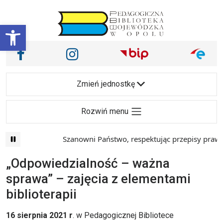
Przejdź do treści
Otwórz pasek narzędzi
Nasze media społecznościowe i inne
Facebook
Instagram
Main Navigation
Zmień jednostkę
Rozwiń menu
Szanowni Państwo, respektując przepisy prawa i
„Odpowiedzialność – ważna
sprawa” – zajęcia z elementami
biblioterapii
16 sierpnia 2021 r
. w Pedagogicznej Bibliotece