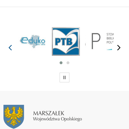
prev
next
WSTRZYMAJ