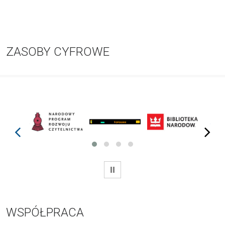
ZASOBY CYFROWE
prev
next
WSTRZYMAJ
WSPÓŁPRACA