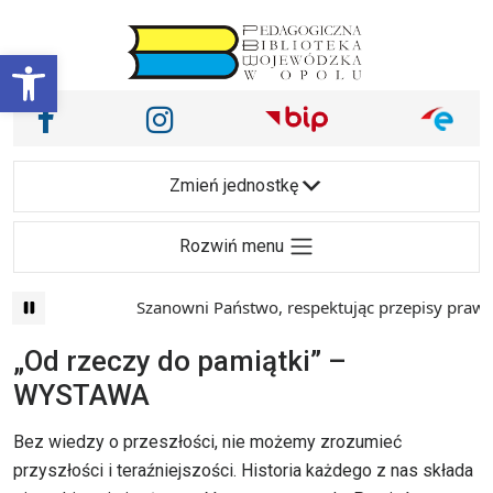
Przejdź do treści
Otwórz pasek narzędzi
Nasze media społecznościowe i inne
Facebook
Instagram
Main Navigation
Zmień jednostkę
Rozwiń menu
Szanowni Państwo, respektując przepisy prawa i 
„Od rzeczy do pamiątki” –
WYSTAWA
Bez wiedzy o przeszłości, nie możemy zrozumieć
przyszłości i teraźniejszości. Historia każdego z nas składa