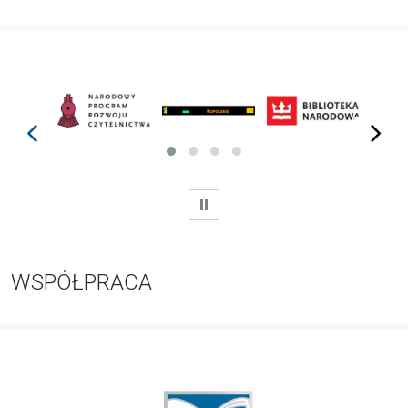
prev
next
WSTRZYMAJ
WSPÓŁPRACA