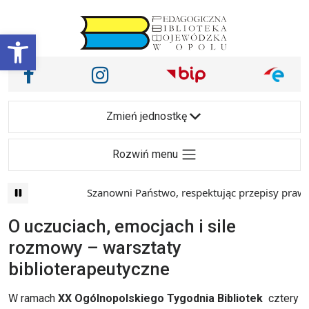
Przejdź do treści
Otwórz pasek narzędzi
Nasze media społecznościowe i inne
Facebook
Instagram
Main Navigation
Zmień jednostkę
Rozwiń menu
Szanowni Państwo, respektując przepisy prawa 
O uczuciach, emocjach i sile
rozmowy – warsztaty
biblioterapeutyczne
W ramach
XX Ogólnopolskiego Tygodnia Bibliotek
cztery