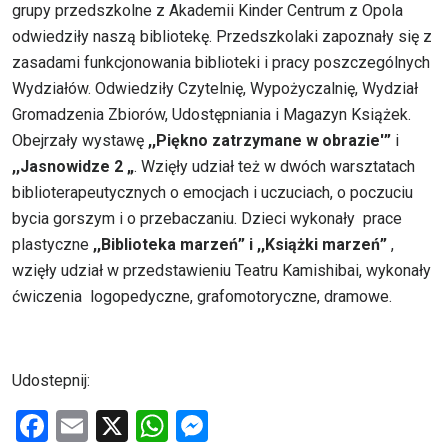
grupy przedszkolne z Akademii Kinder Centrum z Opola
odwiedziły naszą bibliotekę. Przedszkolaki zapoznały się z
zasadami funkcjonowania biblioteki i pracy poszczególnych
Wydziałów. Odwiedziły Czytelnię, Wypożyczalnię, Wydział
Gromadzenia Zbiorów, Udostępniania i Magazyn Książek.
Obejrzały wystawę
,,Piękno zatrzymane w obrazie'”
i
,,Jasnowidze 2 „
. Wzięły udział też w dwóch warsztatach
biblioterapeutycznych o emocjach i uczuciach, o poczuciu
bycia gorszym i o przebaczaniu. Dzieci wykonały prace
plastyczne
,,Biblioteka marzeń” i ,,Książki marzeń”
,
wzięły udział w przedstawieniu Teatru Kamishibai, wykonały
ćwiczenia logopedyczne, grafomotoryczne, dramowe.
Udostepnij:
F
E
X
W
M