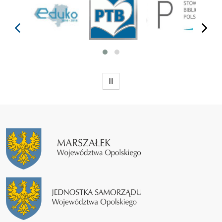
prev
next
WSTRZYMAJ