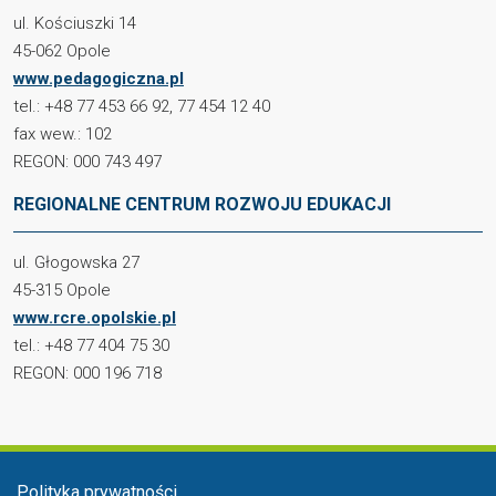
ul. Kościuszki 14
45-062 Opole
www.pedagogiczna.pl
tel.: +48 77 453 66 92, 77 454 12 40
fax wew.: 102
REGON: 000 743 497
REGIONALNE CENTRUM ROZWOJU EDUKACJI
ul. Głogowska 27
45-315 Opole
www.rcre.opolskie.pl
tel.: +48 77 404 75 30
REGON: 000 196 718
Menu stopka
Polityka prywatności