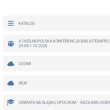
a
m
h
es
ce
ail
at
se
b
s
n
Na skróty
KATALOG
o
A
g
o
p
er
k
p
X OGÓLNOPOLSKA KONFERENCJA BIBLIOTERAPE
29.09-1.10.2026
LEGIMI
IBUK
OŚWIATA NA ŚLĄSKU OPOLSKIM – BAZA BIBLIOGR