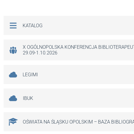
a
m
h
es
ce
ail
at
se
b
s
n
Na skróty
KATALOG
o
A
g
o
p
er
k
p
X OGÓLNOPOLSKA KONFERENCJA BIBLIOTERAPE
29.09-1.10.2026
LEGIMI
IBUK
OŚWIATA NA ŚLĄSKU OPOLSKIM – BAZA BIBLIOGR