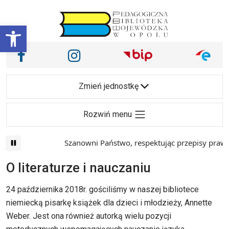
Przejdź do treści
Otwórz pasek narzędzi
Nasze media społecznościowe i inne
Facebook
Instagram
Main Navigation
Zmień jednostkę
Rozwiń menu
Szanowni Państwo, respektując przepisy prawa i 
O literaturze i nauczaniu
24 października 2018r. gościliśmy w naszej bibliotece
niemiecką pisarkę książek dla dzieci i młodzieży, Annette
Weber. Jest ona również autorką wielu pozycji