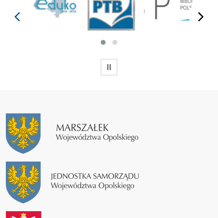
prev
next
WSTRZYMAJ