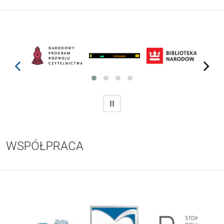
prev
next
WSTRZYMAJ
WSPÓŁPRACA