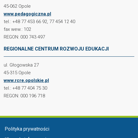
45-062 Opole
www.pedagogiczna.pl
tel.: +48 77 453 66 92, 77 454 12 40
fax wew.: 102
REGON: 000 743 497
REGIONALNE CENTRUM ROZWOJU EDUKACJI
ul. Głogowska 27
45-315 Opole
www.rcre.opolskie.pl
tel.: +48 77 404 75 30
REGON: 000 196 718
Menu stopka
Polityka prywatności