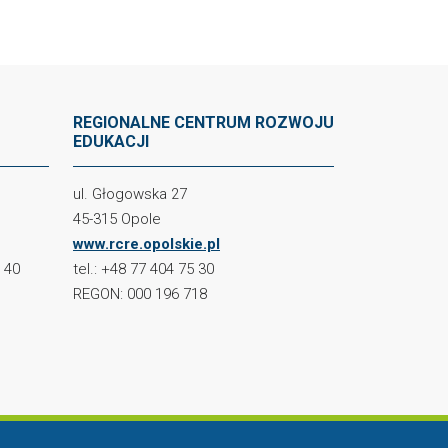
REGIONALNE CENTRUM ROZWOJU
EDUKACJI
ul. Głogowska 27
45-315 Opole
www.rcre.opolskie.pl
2 40
tel.: +48 77 404 75 30
REGON: 000 196 718