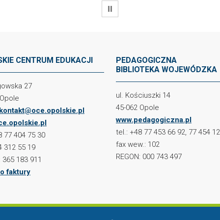
WSTRZYMAJ
KIE CENTRUM EDUKACJI
PEDAGOGICZNA
BIBLIOTEKA WOJEWÓDZKA
ogowska 27
ul. Kościuszki 14
 Opole
45-062 Opole
kontakt@oce.opolskie.pl
www.pedagogiczna.pl
e.opolskie.pl
tel.: +48 77 453 66 92, 77 454 1
48 77 404 75 30
fax wew.: 102
4 312 55 19
REGON: 000 743 497
 365 183 911
o faktury