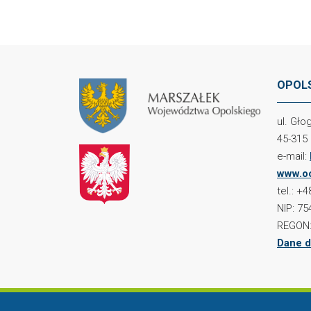
OPOLS
ul. Gł
45-315
e-mail:
www.oc
tel.: +
NIP: 75
REGON:
Dane d