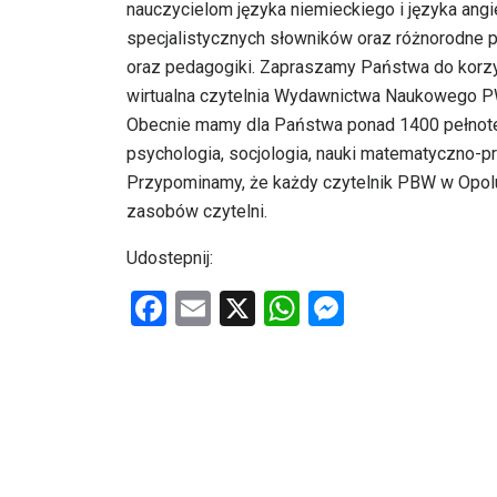
nauczycielom języka niemieckiego i języka angi
specjalistycznych słowników oraz różnorodne 
oraz pedagogiki. Zapraszamy Państwa do korzys
wirtualna czytelnia Wydawnictwa Naukowego P
Obecnie mamy dla Państwa ponad 1400 pełnote
psychologia, socjologia, nauki matematyczno-p
Przypominamy, że każdy czytelnik PBW w Opolu 
zasobów czytelni.
Udostepnij:
F
E
X
W
M
a
m
h
es
ce
ail
at
se
b
s
n
o
A
g
o
p
er