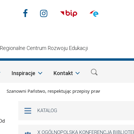
Nasze media społecznościow
Facebook
Instagram
n
Regionalne Centrum Rozwoju Edukacji
Inspiracje
Kontakt
zanowni Państwo, respektując przepisy prawa i mając na wzglę
Na skróty
KATALOG
 Od
X OGÓLNOPOLSKA KONFERENCJA BIBLIOT