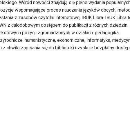
elskiego. Wśród nowości znajdują się pełne wydania popularnych
pozycje wspomagające proces nauczania języków obcych, metod
tania z zasobów czytelni internetowej IBUK Libra. IBUK Libra t
WN z całodobowym dostępem do publikacji z różnych dziedzin.
kstowych pozycji zgromadzonych w działach: pedagogika,
rzyrodnicze, humanistyczne, ekonomiczne, informatyka, medycyn
z chwilą zapisania się do biblioteki uzyskuje bezpłatny dostęp