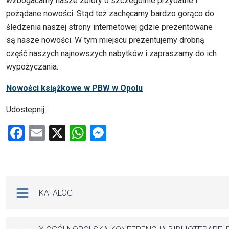
wzbogacamy nasze zbiory o szczególnie przydatne i
pożądane nowości. Stąd też zachęcamy bardzo gorąco do
śledzenia naszej strony internetowej gdzie prezentowane
są nasze nowości. W tym miejscu prezentujemy drobną
część naszych najnowszych nabytków i zapraszamy do ich
wypożyczania.
Nowości książkowe w PBW w Opolu
Udostepnij:
F
E
X
W
M
a
m
h
es
ce
ail
at
se
b
s
n
Na skróty
KATALOG
o
A
g
o
p
er