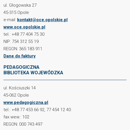
ul. Głogowska 27
45-315 Opole
e-mail:
kontakt@oce.opolskie.pl
www.oce.opolskie.pl
tel.: +48 77 404 75 30
NIP: 754 312 55 19
REGON: 365 183 911
Dane do faktury
PEDAGOGICZNA
BIBLIOTEKA WOJEWÓDZKA
ul. Kościuszki 14
45-062 Opole
www.pedagogiczna.pl
tel.: +48 77 453 66 92, 77 454 12 40
fax wew.: 102
REGON: 000 743 497