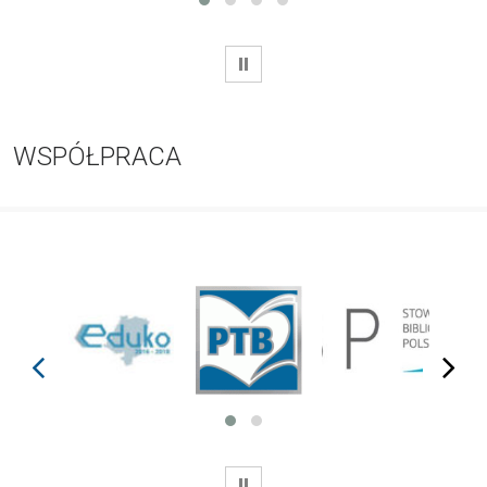
WSTRZYMAJ
WSPÓŁPRACA
prev
next
WSTRZYMAJ