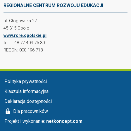
REGIONALNE CENTRUM ROZWOJU EDUKACJI
ul. Głogowska 27
45-315 Opole
www.rcre.opolskie.pl
tel.: +48 77 404 75 30
REGON: 000 196 718
Menu stopka
Polityka prywatności
Klauzula informacyjna
Deklaracja dostępności
Dla pracowników
Projekt i wykonanie:
netkoncept.com