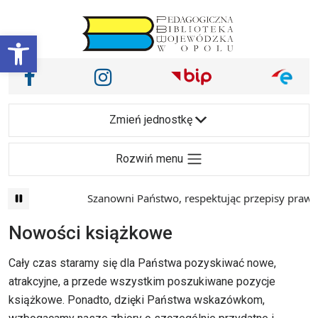
Przejdź do treści
Otwórz pasek narzędzi
Nasze media społecznościowe i inne
Facebook
Instagram
Main Navigation
Zmień jednostkę
Rozwiń menu
Szanowni Państwo, respektując przepisy prawa i
Nowości książkowe
Cały czas staramy się dla Państwa pozyskiwać nowe,
atrakcyjne, a przede wszystkim poszukiwane pozycje
książkowe. Ponadto, dzięki Państwa wskazówkom,