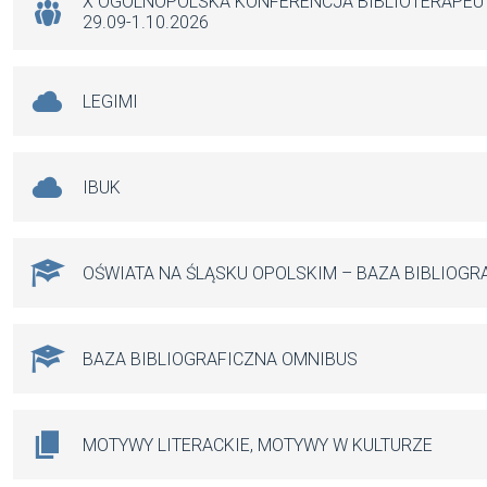
k
p
X OGÓLNOPOLSKA KONFERENCJA BIBLIOTERAPE
29.09-1.10.2026
LEGIMI
IBUK
OŚWIATA NA ŚLĄSKU OPOLSKIM – BAZA BIBLIOGR
BAZA BIBLIOGRAFICZNA OMNIBUS
MOTYWY LITERACKIE, MOTYWY W KULTURZE