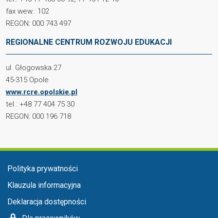
fax wew.: 102
REGON: 000 743 497
REGIONALNE CENTRUM ROZWOJU EDUKACJI
ul. Głogowska 27
45-315 Opole
www.rcre.opolskie.pl
tel.: +48 77 404 75 30
REGON: 000 196 718
Menu stopka
Polityka prywatności
Klauzula informacyjna
Deklaracja dostępności