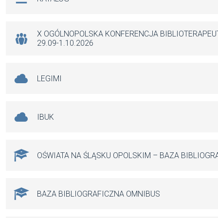
o
A
g
o
p
er
k
p
X OGÓLNOPOLSKA KONFERENCJA BIBLIOTERAPE
29.09-1.10.2026
LEGIMI
IBUK
OŚWIATA NA ŚLĄSKU OPOLSKIM – BAZA BIBLIOGR
BAZA BIBLIOGRAFICZNA OMNIBUS