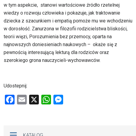
w tym aspekcie, stanowi wartościowe źródło rzetelnej
wiedzy o rozwoju człowieka i pokazuje, jak traktowanie
dziecka z szacunkiem i empatią pomoże mu we wchodzeniu
w dorosłość. Zanurzona w filozofii rodzicielstwa bliskości,
teorii więzi, Porozumienia bez przemocy, oparta na
najnowszych doniesieniach naukowych – okaże się z
pewnością interesującą lekturą dla rodziców oraz
szerokiego grona nauczycieli-wychowawców.
Udostepnij:
F
E
X
W
M
a
m
h
es
ce
ail
at
se
b
s
n
Na skróty
KATALOG