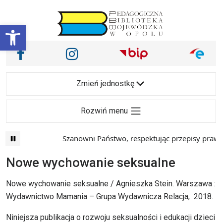
Przejdź do treści
Otwórz pasek narzędzi
Nasze media społecznościowe i inne
Facebook
Instagram
Main Navigation
Zmień jednostkę
Rozwiń menu
Szanowni Państwo, respektując przepisy prawa 
Nowe wychowanie seksualne
Nowe wychowanie seksualne / Agnieszka Stein. Warszawa :
Wydawnictwo Mamania – Grupa Wydawnicza Relacja, 2018.
Niniejsza publikacja o rozwoju seksualności i edukacji dzieci