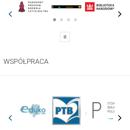
prev
next
WSTRZYMAJ
WSPÓŁPRACA
prev
next