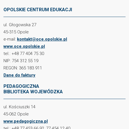
OPOLSKIE CENTRUM EDUKACJI
ul. Głogowska 27
45-315 Opole
e-mail:
kontakt@oce.opolskie.pl
www.oce.opolskie.pl
tel.: +48 77 404 75 30
NIP: 754 312 55 19
REGON: 365 183 911
Dane do faktury
PEDAGOGICZNA
BIBLIOTEKA WOJEWÓDZKA
ul. Kościuszki 14
45-062 Opole
www.pedagogiczna.pl
tel.: +48 77 453 66 92, 77 454 12 40