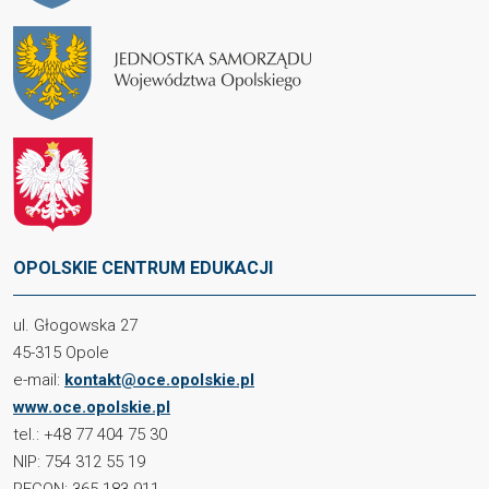
OPOLSKIE CENTRUM EDUKACJI
ul. Głogowska 27
45-315 Opole
e-mail:
kontakt@oce.opolskie.pl
www.oce.opolskie.pl
tel.: +48 77 404 75 30
NIP: 754 312 55 19
REGON: 365 183 911