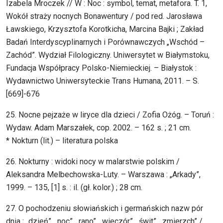
Izabela Mroczek // W : Noc : symbol, temat, metafora. T. 1,
Wokół straży nocnych Bonawentury / pod red. Jarosława
Ławskiego, Krzysztofa Korotkicha, Marcina Bajki ; Zakład
Badań Interdyscyplinarnych i Porównawczych „Wschód –
Zachód”. Wydział Filologiczny. Uniwersytet w Białymstoku,
Fundacja Współpracy Polsko-Niemieckiej. – Białystok :
Wydawnictwo Uniwersyteckie Trans Humana, 2011. – S.
[669]-676
25. Nocne pejzaże w liryce dla dzieci / Zofia Ożóg. – Toruń :
Wydaw. Adam Marszałek, cop. 2002. – 162 s. ; 21 cm.
* Nokturn (lit.) – literatura polska
26. Nokturny : widoki nocy w malarstwie polskim /
Aleksandra Melbechowska-Luty. – Warszawa : „Arkady”,
1999. – 135, [1] s. : il. (gł. kolor.) ; 28 cm.
27. O pochodzeniu słowiańskich i germańskich nazw pór
dnia : „dzień”, „noc”, „rano”, „wieczór”, „świt”, „zmierzch” /