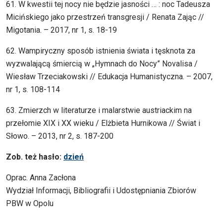
61. W kwestii tej nocy nie będzie jasności … : noc Tadeusza
Micińskiego jako przestrzeń transgresji / Renata Zając //
Migotania. – 2017, nr 1, s. 18-19
62. Wampiryczny sposób istnienia świata i tęsknota za
wyzwalającą śmiercią w „Hymnach do Nocy” Novalisa /
Wiesław Trzeciakowski // Edukacja Humanistyczna. – 2007,
nr 1, s. 108-114
63. Zmierzch w literaturze i malarstwie austriackim na
przełomie XIX i XX wieku / Elżbieta Hurnikowa // Świat i
Słowo. – 2013, nr 2, s. 187-200
Zob. też hasło:
dzień
Oprac. Anna Zacłona
Wydział Informacji, Bibliografii i Udostępniania Zbiorów
PBW w Opolu