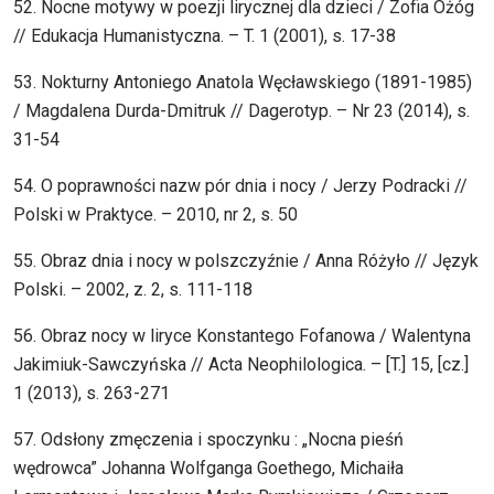
52. Nocne motywy w poezji lirycznej dla dzieci / Zofia Ożóg
// Edukacja Humanistyczna. – T. 1 (2001), s. 17-38
53. Nokturny Antoniego Anatola Węcławskiego (1891-1985)
/ Magdalena Durda-Dmitruk // Dagerotyp. – Nr 23 (2014), s.
31-54
54. O poprawności nazw pór dnia i nocy / Jerzy Podracki //
Polski w Praktyce. – 2010, nr 2, s. 50
55. Obraz dnia i nocy w polszczyźnie / Anna Różyło // Język
Polski. – 2002, z. 2, s. 111-118
56. Obraz nocy w liryce Konstantego Fofanowa / Walentyna
Jakimiuk-Sawczyńska // Acta Neophilologica. – [T.] 15, [cz.]
1 (2013), s. 263-271
57. Odsłony zmęczenia i spoczynku : „Nocna pieśń
wędrowca” Johanna Wolfganga Goethego, Michaiła