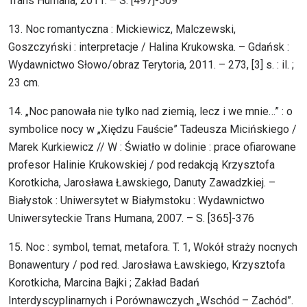
Trans Humana, 2011. – S. [497]-509
13. Noc romantyczna : Mickiewicz, Malczewski,
Goszczyński : interpretacje / Halina Krukowska. – Gdańsk :
Wydawnictwo Słowo/obraz Terytoria, 2011. – 273, [3] s. : il. ;
23 cm.
14. „Noc panowała nie tylko nad ziemią, lecz i we mnie…” : o
symbolice nocy w „Xiędzu Fauście” Tadeusza Micińskiego /
Marek Kurkiewicz // W : Światło w dolinie : prace ofiarowane
profesor Halinie Krukowskiej / pod redakcją Krzysztofa
Korotkicha, Jarosława Ławskiego, Danuty Zawadzkiej. –
Białystok : Uniwersytet w Białymstoku : Wydawnictwo
Uniwersyteckie Trans Humana, 2007. – S. [365]-376
15. Noc : symbol, temat, metafora. T. 1, Wokół straży nocnych
Bonawentury / pod red. Jarosława Ławskiego, Krzysztofa
Korotkicha, Marcina Bajki ; Zakład Badań
Interdyscyplinarnych i Porównawczych „Wschód – Zachód”.