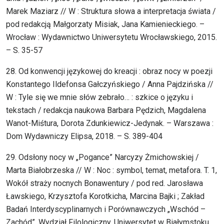
Marek Maziarz // W : Struktura słowa a interpretacja świata /
pod redakcją Małgorzaty Misiak, Jana Kamienieckiego. –
Wrocław : Wydawnictwo Uniwersytetu Wrocławskiego, 2015.
– S. 35-57
28. Od konwencji językowej do kreacji : obraz nocy w poezji
Konstantego Ildefonsa Gałczyńskiego / Anna Pajdzińska //
W : Tyle się we mnie słów zebrało… : szkice o języku i
tekstach / redakcja naukowa Barbara Pędzich, Magdalena
Wanot-Miśtura, Dorota Zdunkiewicz-Jedynak. – Warszawa :
Dom Wydawniczy Elipsa, 2018. – S. 389-404
29. Odsłony nocy w „Pogance” Narcyzy Żmichowskiej /
Marta Białobrzeska // W : Noc : symbol, temat, metafora. T. 1,
Wokół straży nocnych Bonawentury / pod red. Jarosława
Ławskiego, Krzysztofa Korotkicha, Marcina Bajki ; Zakład
Badań Interdyscyplinarnych i Porównawczych „Wschód –
Zachód”. Wydział Filologiczny. Uniwersytet w Białymstoku,