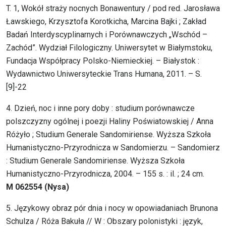
T. 1, Wokół straży nocnych Bonawentury / pod red. Jarosława
Ławskiego, Krzysztofa Korotkicha, Marcina Bajki ; Zakład
Badań Interdyscyplinarnych i Porównawczych „Wschód –
Zachód”. Wydział Filologiczny. Uniwersytet w Białymstoku,
Fundacja Współpracy Polsko-Niemieckiej. – Białystok :
Wydawnictwo Uniwersyteckie Trans Humana, 2011. – S.
[9]-22
4. Dzień, noc i inne pory doby : studium porównawcze
polszczyzny ogólnej i poezji Haliny Poświatowskiej / Anna
Różyło ; Studium Generale Sandomiriense. Wyższa Szkoła
Humanistyczno-Przyrodnicza w Sandomierzu. – Sandomierz
: Studium Generale Sandomiriense. Wyższa Szkoła
Humanistyczno-Przyrodnicza, 2004. – 155 s. : il. ; 24 cm.
M 062554 (Nysa)
5. Językowy obraz pór dnia i nocy w opowiadaniach Brunona
Schulza / Róża Bakuła // W : Obszary polonistyki : język,