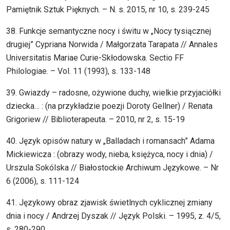
Pamiętnik Sztuk Pięknych. – N. s. 2015, nr 10, s. 239-245
38. Funkcje semantyczne nocy i świtu w „Nocy tysiącznej
drugiej” Cypriana Norwida / Małgorzata Tarapata // Annales
Universitatis Mariae Curie-Skłodowska. Sectio FF
Philologiae. – Vol. 11 (1993), s. 133-148
39. Gwiazdy – radosne, ożywione duchy, wielkie przyjaciółki
dziecka… : (na przykładzie poezji Doroty Gellner) / Renata
Grigoriew // Biblioterapeuta. – 2010, nr 2, s. 15-19
40. Język opisów natury w „Balladach i romansach” Adama
Mickiewicza : (obrazy wody, nieba, księżyca, nocy i dnia) /
Urszula Sokólska // Białostockie Archiwum Językowe. – Nr
6 (2006), s. 111-124
41. Językowy obraz zjawisk świetlnych cyklicznej zmiany
dnia i nocy / Andrzej Dyszak // Język Polski. – 1995, z. 4/5,
s. 280-290