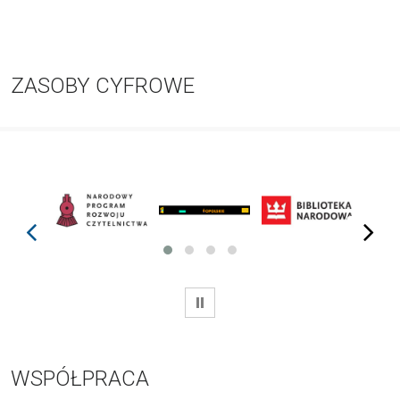
ZASOBY CYFROWE
prev
next
WSTRZYMAJ
WSPÓŁPRACA