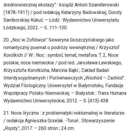
średniowiecznej ekstazy” : ksiądz Antoni Szandlerowski
(1878-1911) / pod redakcją Katarzyny Badowskiej, Doroty
Samborskiej-Kukuć. – Łódź : Wydawnictwo Uniwersytetu
Łódzkiego, 2022. – S. 111-130
20. „Noc w Zofiówce” Seweryna Goszczyńskiego jako
romantyczny poemat o podróży wewnętrznej / Krzysztof
Korotkich // W : Noc : symbol, temat, metafora. T. 2, Noce
polskie, noce niemieckie / pod red. Jarosława Ławskiego,
Krzysztofa Korotkicha, Marcina Bajki ; Zakład Badań
Interdyscyplinarnych i Porównawczych „Wschód – Zachód”.
Wydział Filologiczny. Uniwersytet w Białymstoku, Fundacja
Współpracy Polsko-Niemieckiej. – Białystok : Trans Humana
Wydawnictwo Uniwersyteckie, 2012. – S. [413]-438
21. Noce liryczne : z problematyki nokturnalnej w literaturze
/ redakcja Agnieszka Grzelak. -Toruń : Stowarzyszenie
„Rojsty”, 2017. – 260 stron ; 24 cm.