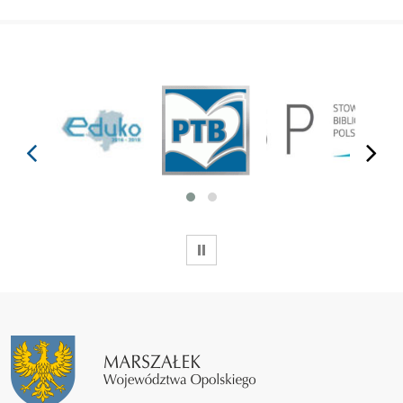
prev
next
WSTRZYMAJ