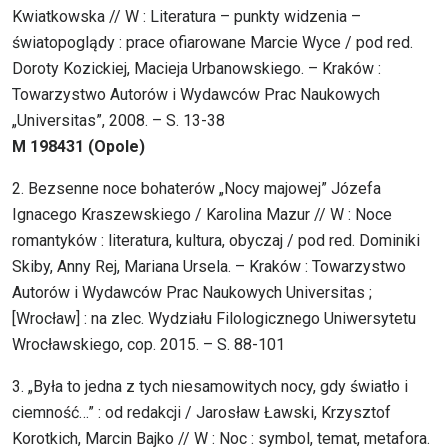
Kwiatkowska // W : Literatura – punkty widzenia –
światopoglądy : prace ofiarowane Marcie Wyce / pod red.
Doroty Kozickiej, Macieja Urbanowskiego. – Kraków :
Towarzystwo Autorów i Wydawców Prac Naukowych
„Universitas”, 2008. – S. 13-38
M 198431 (Opole)
2. Bezsenne noce bohaterów „Nocy majowej” Józefa
Ignacego Kraszewskiego / Karolina Mazur // W : Noce
romantyków : literatura, kultura, obyczaj / pod red. Dominiki
Skiby, Anny Rej, Mariana Ursela. – Kraków : Towarzystwo
Autorów i Wydawców Prac Naukowych Universitas ;
[Wrocław] : na zlec. Wydziału Filologicznego Uniwersytetu
Wrocławskiego, cop. 2015. – S. 88-101
3. „Była to jedna z tych niesamowitych nocy, gdy światło i
ciemność…” : od redakcji / Jarosław Ławski, Krzysztof
Korotkich, Marcin Bajko // W : Noc : symbol, temat, metafora.