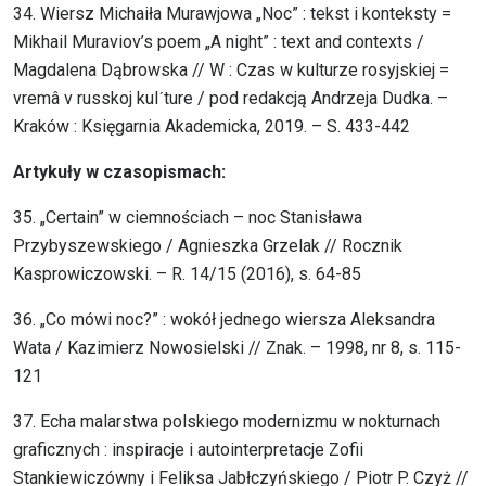
34. Wiersz Michaiła Murawjowa „Noc” : tekst i konteksty =
Mikhail Muraviov’s poem „A night” : text and contexts /
Magdalena Dąbrowska // W : Czas w kulturze rosyjskiej =
vremâ v russkoj kulˊture / pod redakcją Andrzeja Dudka. –
Kraków : Księgarnia Akademicka, 2019. – S. 433-442
Artykuły w czasopismach:
35. „Certain” w ciemnościach – noc Stanisława
Przybyszewskiego / Agnieszka Grzelak // Rocznik
Kasprowiczowski. – R. 14/15 (2016), s. 64-85
36. „Co mówi noc?” : wokół jednego wiersza Aleksandra
Wata / Kazimierz Nowosielski // Znak. – 1998, nr 8, s. 115-
121
37. Echa malarstwa polskiego modernizmu w nokturnach
graficznych : inspiracje i autointerpretacje Zofii
Stankiewiczówny i Feliksa Jabłczyńskiego / Piotr P. Czyż //