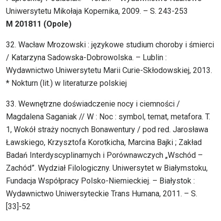
Uniwersytetu Mikołaja Kopernika, 2009. – S. 243-253
M 201811 (Opole)
32. Wacław Mrozowski : językowe studium choroby i śmierci
/ Katarzyna Sadowska-Dobrowolska. – Lublin :
Wydawnictwo Uniwersytetu Marii Curie-Skłodowskiej, 2013.
* Nokturn (lit.) w literaturze polskiej
33. Wewnętrzne doświadczenie nocy i ciemności /
Magdalena Saganiak // W : Noc : symbol, temat, metafora. T.
1, Wokół straży nocnych Bonawentury / pod red. Jarosława
Ławskiego, Krzysztofa Korotkicha, Marcina Bajki ; Zakład
Badań Interdyscyplinarnych i Porównawczych „Wschód –
Zachód”. Wydział Filologiczny. Uniwersytet w Białymstoku,
Fundacja Współpracy Polsko-Niemieckiej. – Białystok :
Wydawnictwo Uniwersyteckie Trans Humana, 2011. – S.
[33]-52