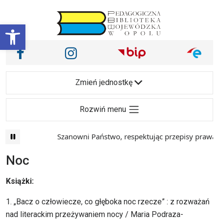
Przejdź do treści
Otwórz pasek narzędzi
Nasze media społecznościowe i inne
Facebook
Instagram
Main Navigation
Zmień jednostkę
Rozwiń menu
Szanowni Państwo, respektując przepisy prawa i mając 
Noc
Książki:
1. „Bacz o człowiecze, co głęboka noc rzecze” : z rozważań
nad literackim przeżywaniem nocy / Maria Podraza-