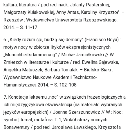
kultura, literatura / pod red. nauk. Jolanty Pasterskiej,
Małgorzaty Kułakowskiej, Anny Antas, Karoliny Krzysztoń. –
Rzeszów : Wydawnictwo Uniwersytetu Rzeszowskiego,
2014. – S. 11-17
6. „Kiedy rozum śpi, budzą się demony” (Francisco Goya) :
motyw nocy w zbiorze liryków ekspresjonistycznych
„Menschheitsdämmerung” / Michał Jamiołkowski // W :
Zmierzch w literaturze i kulturze / red. Ewelina Gajewska,
Angelika Matuszek, Barbara Tomalak. – Bielsko-Biała :
Wydawnictwo Naukowe Akademii Techniczno-
Humanistycznej, 2014. – S. 102-108
7. Konotacje leksemu „noc” w związkach frazeologicznych a
ich międzyjęzykowa ekwiwalencja (na materiałe wybranych
języków europejskich) / Joanna Szerszunowicz // W : Noc :
symbol, temat, metafora. T. 1, Wokół straży nocnych
Bonawentury / pod red. Jarosława Ławskiego, Krzysztofa