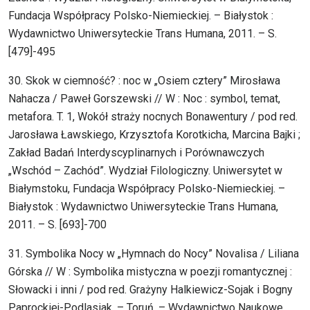
Fundacja Współpracy Polsko-Niemieckiej. – Białystok :
Wydawnictwo Uniwersyteckie Trans Humana, 2011. – S.
[479]-495
30. Skok w ciemność? : noc w „Osiem cztery” Mirosława
Nahacza / Paweł Gorszewski // W : Noc : symbol, temat,
metafora. T. 1, Wokół straży nocnych Bonawentury / pod red.
Jarosława Ławskiego, Krzysztofa Korotkicha, Marcina Bajki ;
Zakład Badań Interdyscyplinarnych i Porównawczych
„Wschód – Zachód”. Wydział Filologiczny. Uniwersytet w
Białymstoku, Fundacja Współpracy Polsko-Niemieckiej. –
Białystok : Wydawnictwo Uniwersyteckie Trans Humana,
2011. – S. [693]-700
31. Symbolika Nocy w „Hymnach do Nocy” Novalisa / Liliana
Górska // W : Symbolika mistyczna w poezji romantycznej :
Słowacki i inni / pod red. Grażyny Halkiewicz-Sojak i Bogny
Paprockiej-Podlasiak. – Toruń. – Wydawnictwo Naukowe