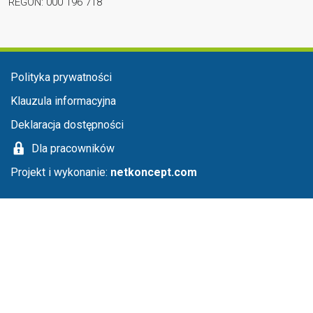
REGON: 000 196 718
Menu stopka
Polityka prywatności
Klauzula informacyjna
Deklaracja dostępności
Dla pracowników
Projekt i wykonanie:
netkoncept.com