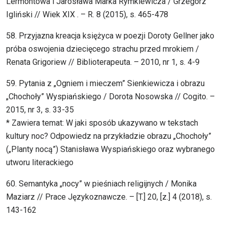
Lermontowa i Jarosława Marka Rymkiewicza / Grzegorz
Igliński // Wiek XIX . – R. 8 (2015), s. 465-478
58. Przyjazna kreacja księżyca w poezji Doroty Gellner jako
próba oswojenia dziecięcego strachu przed mrokiem /
Renata Grigoriew // Biblioterapeuta. – 2010, nr 1, s. 4-9
59. Pytania z „Ogniem i mieczem” Sienkiewicza i obrazu
„Chochoły” Wyspiańskiego / Dorota Nosowska // Cogito. –
2015, nr 3, s. 33-35
* Zawiera temat: W jaki sposób ukazywano w tekstach
kultury noc? Odpowiedz na przykładzie obrazu „Chochoły”
(„Planty nocą”) Stanisława Wyspiańskiego oraz wybranego
utworu literackiego
60. Semantyka „nocy” w pieśniach religijnych / Monika
Maziarz // Prace Językoznawcze. – [T.] 20, [z.] 4 (2018), s.
143-162