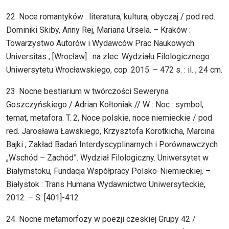
22. Noce romantyków : literatura, kultura, obyczaj / pod red.
Dominiki Skiby, Anny Rej, Mariana Ursela. – Kraków :
Towarzystwo Autorów i Wydawców Prac Naukowych
Universitas ; [Wrocław] : na zlec. Wydziału Filologicznego
Uniwersytetu Wrocławskiego, cop. 2015. – 472 s. : il. ; 24 cm.
23. Nocne bestiarium w twórczości Seweryna
Goszczyńskiego / Adrian Kołtoniak // W : Noc : symbol,
temat, metafora. T. 2, Noce polskie, noce niemieckie / pod
red. Jarosława Ławskiego, Krzysztofa Korotkicha, Marcina
Bajki ; Zakład Badań Interdyscyplinarnych i Porównawczych
„Wschód – Zachód”. Wydział Filologiczny. Uniwersytet w
Białymstoku, Fundacja Współpracy Polsko-Niemieckiej. –
Białystok : Trans Humana Wydawnictwo Uniwersyteckie,
2012. – S. [401]-412
24. Nocne metamorfozy w poezji czeskiej Grupy 42 /