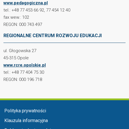
www.pedagogiczna.pl
tel.: +48 77 453 66 92, 77 454 12 40
fax wew.: 102
REGON: 000 743 497
REGIONALNE CENTRUM ROZWOJU EDUKACJI
ul. Głogowska 27
45-315 Opole
www.rcre.opolskie.pl
tel.: +48 77 404 75 30
REGON: 000 196 718
Menu stopka
Polityka prywatności
Klauzula informacyjna