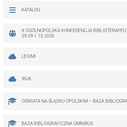
b
s
n
Na skróty
KATALOG
o
A
g
o
p
er
k
p
X OGÓLNOPOLSKA KONFERENCJA BIBLIOTERAPE
29.09-1.10.2026
LEGIMI
IBUK
OŚWIATA NA ŚLĄSKU OPOLSKIM – BAZA BIBLIOGR
BAZA BIBLIOGRAFICZNA OMNIBUS