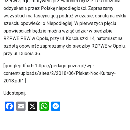
czerwca, a jej motywem przewodnim będzie 100 rocznica
odzyskania przez Polskę niepodległości. Zapraszamy
wszystkich na fascynującą podróż w czasie, osnutą na cyklu
sześciu opowieści o Niepodległej. W pierwszych pięciu
opowieściach będzie można wziąć udział w siedzibie
RZPWE PBW w Opolu, przy ul. Kościuszki 14, natomiast na
szóstą opowieść zapraszamy do siedziby RZPWE w Opolu,
przy ul. Dubois 36.
[googlepdf url=”https://pedagogiczna.pl/wp-
content/uploads/sites/2/2018/06/Plakat-Noc-Kultury-
2018.pdf” ]
Udostepnij:
F
E
X
W
M
a
m
h
es
ce
ail
at
se