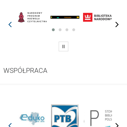
prev
next
WSTRZYMAJ
WSPÓŁPRACA
prev
next