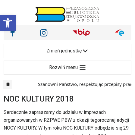
Przejdź do treści
Otwórz pasek narzędzi
Nasze media społecznościowe i inne
Facebook
Instagram
Main Navigation
Zmień jednostkę
Rozwiń menu
Szanowni Państwo, respektując przepisy prawa 
NOC KULTURY 2018
Serdecznie zapraszamy do udziału w imprezach
organizowanych w RZPWE PBW z okazji tegorocznej edycji
NOCY KULTURY. W tym roku NOC KULTURY odbędzie się 29