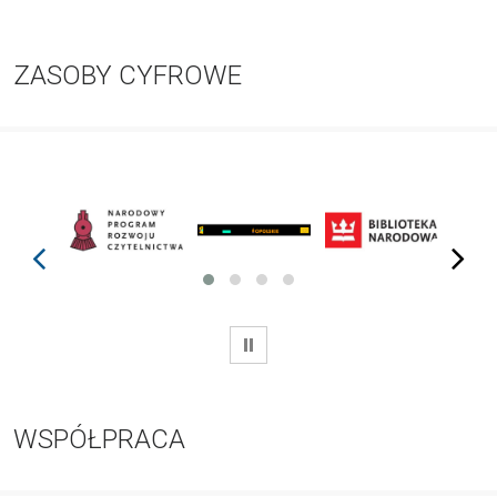
ZASOBY CYFROWE
prev
next
WSTRZYMAJ
WSPÓŁPRACA