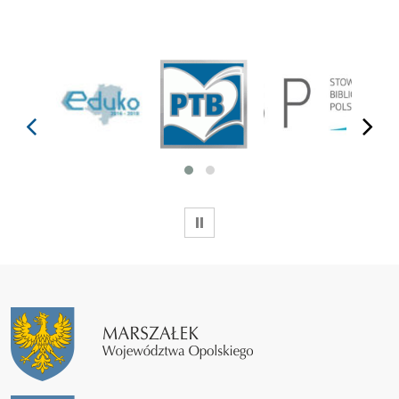
prev
next
WSTRZYMAJ