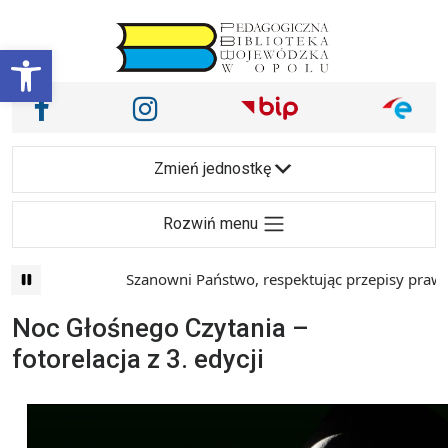
Przejdź do treści
Otwórz pasek narzędzi
Nasze media społecznościowe i inne
Facebook
Instagram
Main Navigation
Zmień jednostkę
Rozwiń menu
Szanowni Państwo, respektując przepisy prawa i maj
Noc Głośnego Czytania –
fotorelacja z 3. edycji