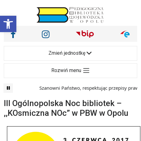
Przejdź do treści
Otwórz pasek narzędzi
Nasze media społecznościowe i inne
Facebook
Instagram
Main Navigation
Zmień jednostkę
Rozwiń menu
Szanowni Państwo, respektując przepisy prawa i
III Ogólnopolska Noc bibliotek –
,,KOsmiczna NOc” w PBW w Opolu