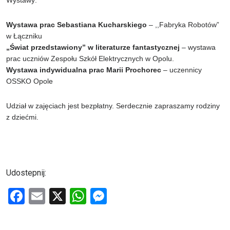
Wystawy:
Wystawa prac Sebastiana Kucharskiego
– ,,Fabryka Robotów”
w Łączniku
„Świat przedstawiony” w literaturze fantastycznej
– wystawa
prac uczniów Zespołu Szkół Elektrycznych w Opolu.
Wystawa indywidualna prac Marii Prochorec
– uczennicy
OSSKO Opole
Udział w zajęciach jest bezpłatny. Serdecznie zapraszamy rodziny
z dziećmi.
Udostepnij:
F
E
X
W
M
a
m
h
es
ce
ail
at
se