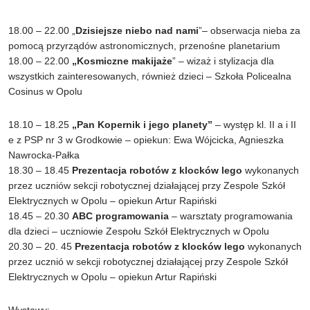
18.00 – 22.00 „
Dzisiejsze niebo nad nami
”– obserwacja nieba za
pomocą przyrządów astronomicznych, przenośne planetarium
18.00 – 22.00
„Kosmiczne makijaże
” – wizaż i stylizacja dla
wszystkich zainteresowanych, również dzieci – Szkoła Policealna
Cosinus w Opolu
18.10 – 18.25
„Pan Kopernik i jego planety”
– występ kl. II a i II
e z PSP nr 3 w Grodkowie – opiekun: Ewa Wójcicka, Agnieszka
Nawrocka-Pałka
18.30 – 18.45
Prezentacja robotów z klocków lego
wykonanych
przez uczniów sekcji robotycznej działającej przy Zespole Szkół
Elektrycznych w Opolu – opiekun Artur Rapiński
18.45 – 20.30
ABC programowania
– warsztaty programowania
dla dzieci – uczniowie Zespołu Szkół Elektrycznych w Opolu
20.30 – 20. 45
Prezentacja robotów z klocków lego
wykonanych
przez ucznió w sekcji robotycznej działającej przy Zespole Szkół
Elektrycznych w Opolu – opiekun Artur Rapiński