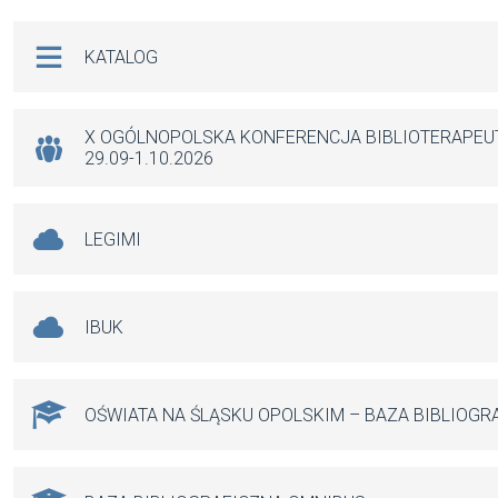
b
s
n
Na skróty
KATALOG
o
A
g
o
p
er
k
p
X OGÓLNOPOLSKA KONFERENCJA BIBLIOTERAPE
29.09-1.10.2026
LEGIMI
IBUK
OŚWIATA NA ŚLĄSKU OPOLSKIM – BAZA BIBLIOGR