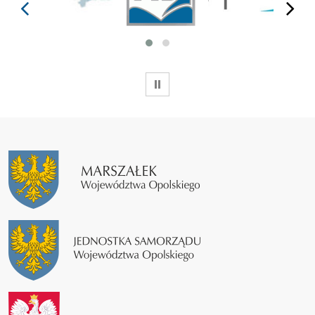
prev
next
WSTRZYMAJ