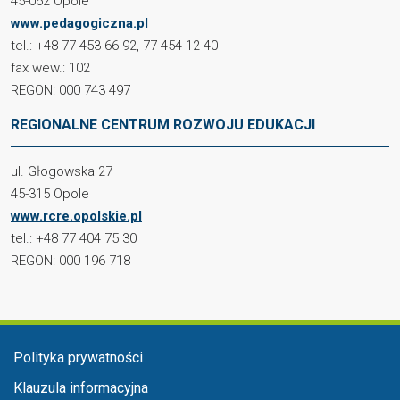
45-062 Opole
www.pedagogiczna.pl
tel.: +48 77 453 66 92, 77 454 12 40
fax wew.: 102
REGON: 000 743 497
REGIONALNE CENTRUM ROZWOJU EDUKACJI
ul. Głogowska 27
45-315 Opole
www.rcre.opolskie.pl
tel.: +48 77 404 75 30
REGON: 000 196 718
Menu stopka
Polityka prywatności
Klauzula informacyjna