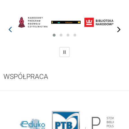
prev
next
WSTRZYMAJ
WSPÓŁPRACA