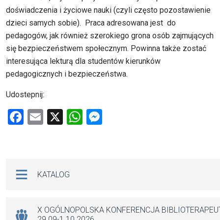
doświadczenia i życiowe nauki (czyli często pozostawienie
dzieci samych sobie). Praca adresowana jest do
pedagogów, jak również szerokiego grona osób zajmujących
się bezpieczeństwem społecznym. Powinna także zostać
interesująca lekturą dla studentów kierunków
pedagogicznych i bezpieczeństwa.
Udostepnij:
F
E
X
W
M
a
m
h
es
ce
ail
at
se
b
s
n
Na skróty
KATALOG
o
A
g
o
p
er
k
p
X OGÓLNOPOLSKA KONFERENCJA BIBLIOTERAPE
29.09-1.10.2026