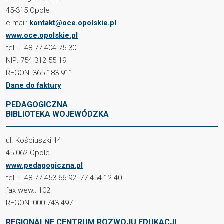
45-315 Opole
e-mail:
kontakt@oce.opolskie.pl
www.oce.opolskie.pl
tel.: +48 77 404 75 30
NIP: 754 312 55 19
REGON: 365 183 911
Dane do faktury
PEDAGOGICZNA
BIBLIOTEKA WOJEWÓDZKA
ul. Kościuszki 14
45-062 Opole
www.pedagogiczna.pl
tel.: +48 77 453 66 92, 77 454 12 40
fax wew.: 102
REGON: 000 743 497
REGIONALNE CENTRUM ROZWOJU EDUKACJI