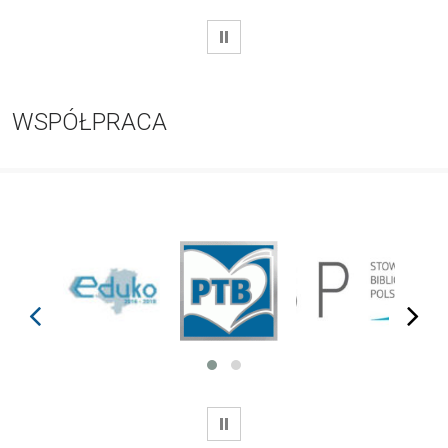
WSTRZYMAJ
WSPÓŁPRACA
prev
next
WSTRZYMAJ