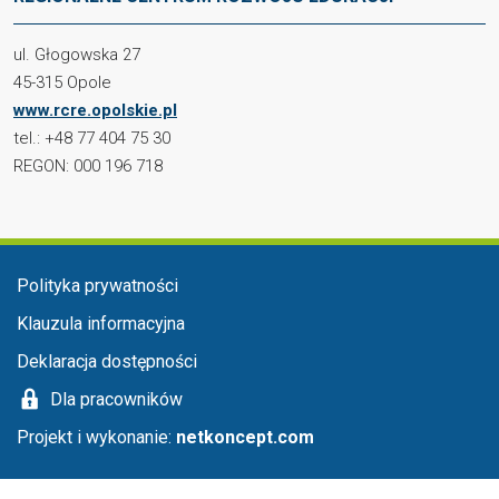
ul. Głogowska 27
45-315 Opole
www.rcre.opolskie.pl
tel.: +48 77 404 75 30
REGON: 000 196 718
Menu stopka
Polityka prywatności
Klauzula informacyjna
Deklaracja dostępności
Dla pracowników
Projekt i wykonanie:
netkoncept.com