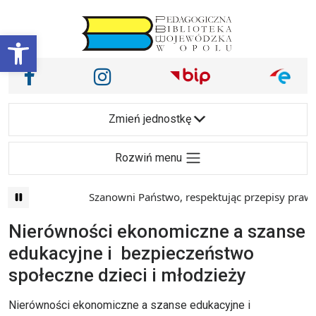
Przejdź do treści
Otwórz pasek narzędzi
Nasze media społecznościowe i inne
Facebook
Instagram
Main Navigation
Zmień jednostkę
Rozwiń menu
Szanowni Państwo, respektując przepisy prawa i
Nierówności ekonomiczne a szanse
edukacyjne i bezpieczeństwo
społeczne dzieci i młodzieży
Nierówności ekonomiczne a szanse edukacyjne i