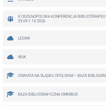
o
A
g
o
p
er
k
p
X OGÓLNOPOLSKA KONFERENCJA BIBLIOTERAPE
29.09-1.10.2026
LEGIMI
IBUK
OŚWIATA NA ŚLĄSKU OPOLSKIM – BAZA BIBLIOGR
BAZA BIBLIOGRAFICZNA OMNIBUS