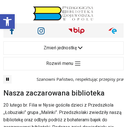
Przejdź do treści
Otwórz pasek narzędzi
Nasze media społecznościowe i inne
Facebook
Instagram
Main Navigation
Zmień jednostkę
Rozwiń menu
Szanowni Państwo, respektując przepisy prawa i
Nasza zaczarowana biblioteka
20 lutego br. Filia w Nysie gościła dzieci z Przedszkola
,,Łobuziaki” grupa ,,Malinki”. Przedszkolaki zwiedziły naszą
bibliotekę oraz odbyły podróż z bohaterami bajek do