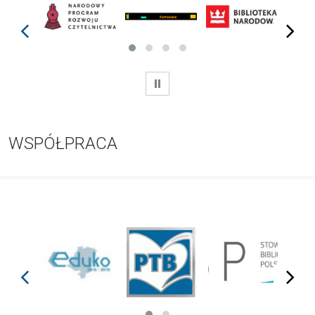
prev
next
WSTRZYMAJ
WSPÓŁPRACA
prev
next