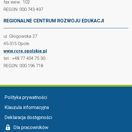
fax wew.: 102
REGON: 000 743 497
REGIONALNE CENTRUM ROZWOJU EDUKACJI
ul. Głogowska 27
45-315 Opole
www.rcre.opolskie.pl
tel.: +48 77 404 75 30
REGON: 000 196 718
Menu stopka
Polityka prywatności
Klauzula informacyjna
Deklaracja dostępności
Dla pracowników