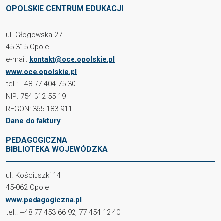
OPOLSKIE CENTRUM EDUKACJI
ul. Głogowska 27
45-315 Opole
e-mail:
kontakt@oce.opolskie.pl
www.oce.opolskie.pl
tel.: +48 77 404 75 30
NIP: 754 312 55 19
REGON: 365 183 911
Dane do faktury
PEDAGOGICZNA
BIBLIOTEKA WOJEWÓDZKA
ul. Kościuszki 14
45-062 Opole
www.pedagogiczna.pl
tel.: +48 77 453 66 92, 77 454 12 40