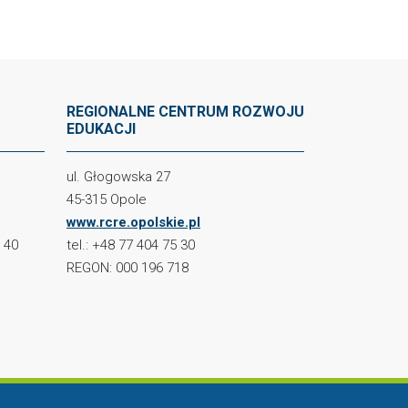
REGIONALNE CENTRUM ROZWOJU
EDUKACJI
ul. Głogowska 27
45-315 Opole
www.rcre.opolskie.pl
2 40
tel.: +48 77 404 75 30
REGON: 000 196 718