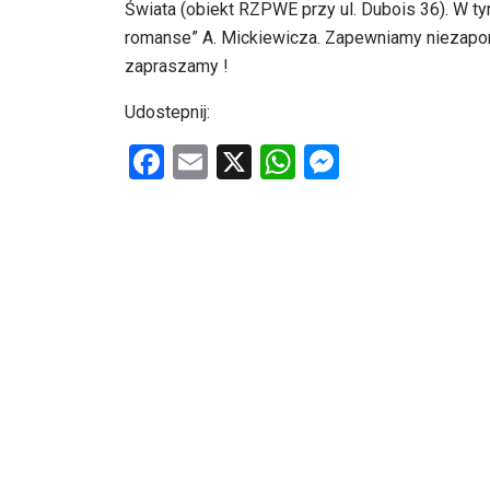
Świata (obiekt RZPWE przy ul. Dubois 36). W t
romanse” A. Mickiewicza. Zapewniamy niezapom
zapraszamy !
Udostepnij:
F
E
X
W
M
a
m
h
es
ce
ail
at
se
b
s
n
o
A
g
o
p
er
k
p