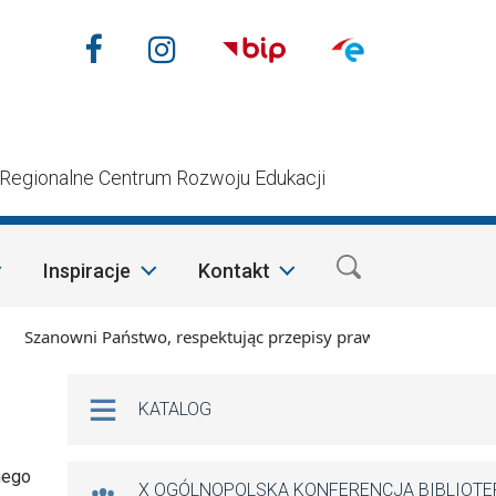
Nasze media społecznościow
Facebook
Instagram
n
Regionalne Centrum Rozwoju Edukacji
Inspiracje
Kontakt
zanowni Państwo, respektując przepisy prawa i mając na wzglę
Na skróty
KATALOG
nego
X OGÓLNOPOLSKA KONFERENCJA BIBLIOT