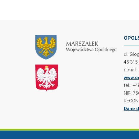
OPOLS
ul. Gł
45-315
e-mail:
www.oc
tel.: +
NIP: 75
REGON:
Dane d