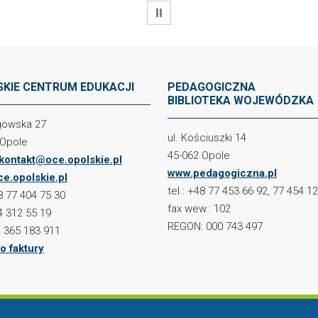
WSTRZYMAJ
KIE CENTRUM EDUKACJI
PEDAGOGICZNA
BIBLIOTEKA WOJEWÓDZKA
ogowska 27
ul. Kościuszki 14
 Opole
45-062 Opole
kontakt@oce.opolskie.pl
www.pedagogiczna.pl
e.opolskie.pl
tel.: +48 77 453 66 92, 77 454 1
48 77 404 75 30
fax wew.: 102
4 312 55 19
REGON: 000 743 497
 365 183 911
o faktury