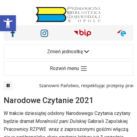
Przejdź do treści
Otwórz pasek narzędzi
Nasze media społecznościowe i inne
Facebook
Instagram
Main Navigation
Zmień jednostkę
Rozwiń menu
Szanowni Państwo, respektując przepisy prawa 
Narodowe Czytanie 2021
W trakcie dziesiątej odsłony
Narodowego
Czytania czytany
będzie dramat
Moralność pani Dulskiej
Gabrieli Zapolskiej.
Pracownicy RZPWE wraz z zaproszonymi gośćmi włączą