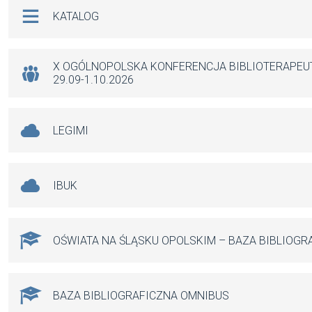
b
s
n
Na skróty
KATALOG
o
A
g
o
p
er
k
p
X OGÓLNOPOLSKA KONFERENCJA BIBLIOTERAPE
29.09-1.10.2026
LEGIMI
IBUK
OŚWIATA NA ŚLĄSKU OPOLSKIM – BAZA BIBLIOGR
BAZA BIBLIOGRAFICZNA OMNIBUS