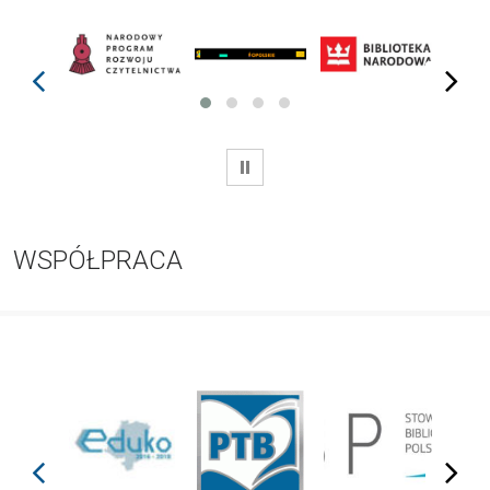
prev
next
WSTRZYMAJ
WSPÓŁPRACA
prev
next