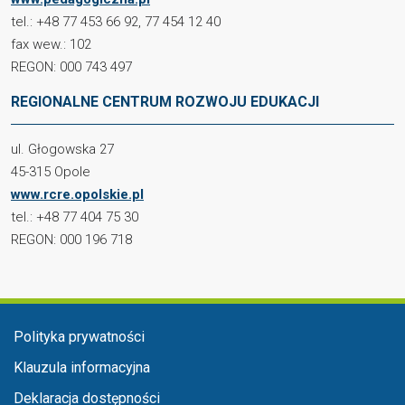
tel.: +48 77 453 66 92, 77 454 12 40
fax wew.: 102
REGON: 000 743 497
REGIONALNE CENTRUM ROZWOJU EDUKACJI
ul. Głogowska 27
45-315 Opole
www.rcre.opolskie.pl
tel.: +48 77 404 75 30
REGON: 000 196 718
Menu stopka
Polityka prywatności
Klauzula informacyjna
Deklaracja dostępności