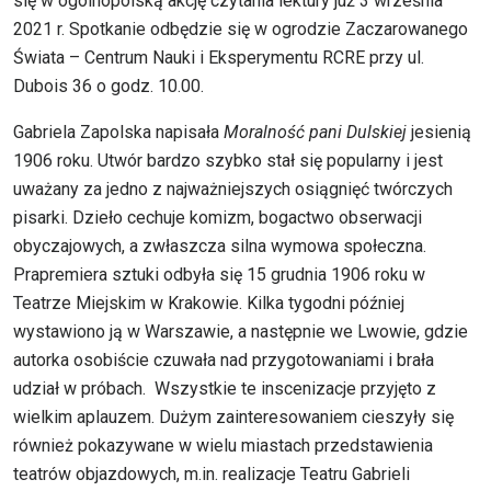
się w ogólnopolską akcję czytania lektury już 3 września
2021 r. Spotkanie odbędzie się w ogrodzie Zaczarowanego
Świata – Centrum Nauki i Eksperymentu RCRE przy ul.
Dubois 36 o godz. 10.00.
Gabriela Zapolska napisała
Moralność pani Dulskiej
jesienią
1906 roku. Utwór bardzo szybko stał się popularny i jest
uważany za jedno z najważniejszych osiągnięć twórczych
pisarki. Dzieło cechuje komizm, bogactwo obserwacji
obyczajowych, a zwłaszcza silna wymowa społeczna.
Prapremiera sztuki odbyła się 15 grudnia 1906 roku w
Teatrze Miejskim w Krakowie. Kilka tygodni później
wystawiono ją w Warszawie, a następnie we Lwowie, gdzie
autorka osobiście czuwała nad przygotowaniami i brała
udział w próbach. Wszystkie te inscenizacje przyjęto z
wielkim aplauzem. Dużym zainteresowaniem cieszyły się
również pokazywane w wielu miastach przedstawienia
teatrów objazdowych, m.in. realizacje Teatru Gabrieli