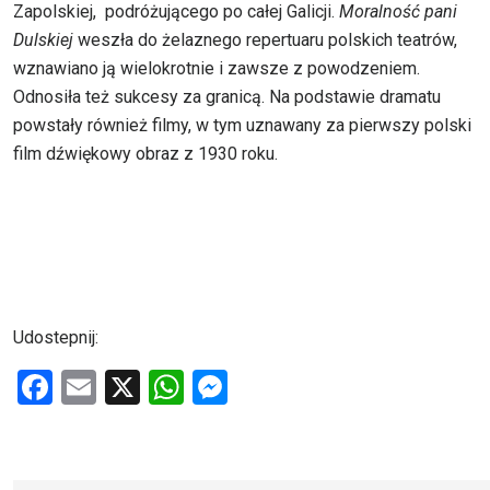
Zapolskiej, podróżującego po całej Galicji.
Moralność pani
Dulskiej
weszła do żelaznego repertuaru polskich teatrów,
wznawiano ją wielokrotnie i zawsze z powodzeniem.
Odnosiła też sukcesy za granicą. Na podstawie dramatu
powstały również filmy, w tym uznawany za pierwszy polski
film dźwiękowy obraz z 1930 roku.
Udostepnij:
F
E
X
W
M
a
m
h
es
ce
ail
at
se