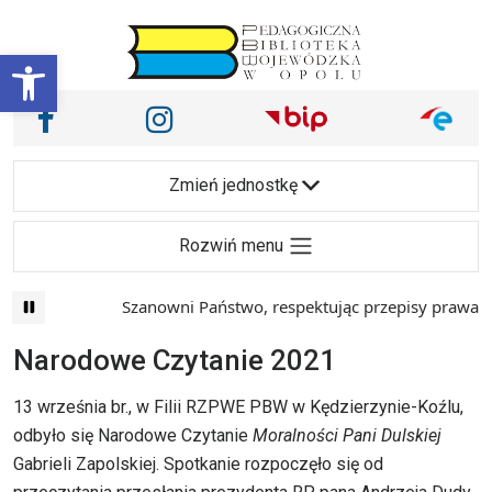
Przejdź do treści
Otwórz pasek narzędzi
Nasze media społecznościowe i inne
Facebook
Instagram
Main Navigation
Zmień jednostkę
Rozwiń menu
Szanowni Państwo, respektując przepisy prawa i m
Narodowe Czytanie 2021
13 września br., w Filii RZPWE PBW w Kędzierzynie-Koźlu,
odbyło się Narodowe Czytanie
Moralności Pani Dulskiej
Gabrieli Zapolskiej
. Spotkanie rozpoczęło się od