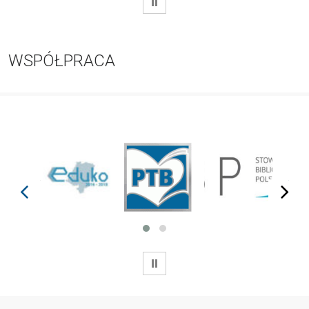
WSTRZYMAJ
WSPÓŁPRACA
prev
next
WSTRZYMAJ