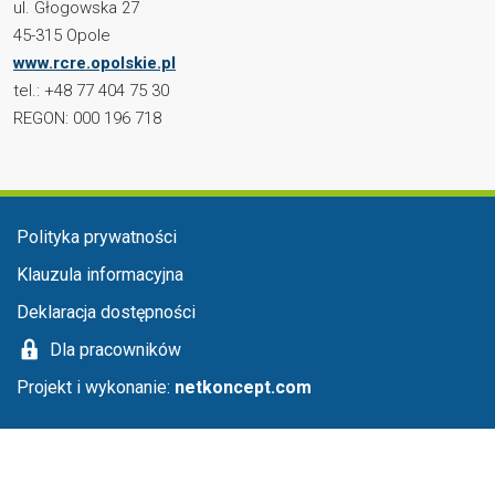
ul. Głogowska 27
45-315 Opole
www.rcre.opolskie.pl
tel.: +48 77 404 75 30
REGON: 000 196 718
Menu stopka
Polityka prywatności
Klauzula informacyjna
Deklaracja dostępności
Dla pracowników
Projekt i wykonanie:
netkoncept.com