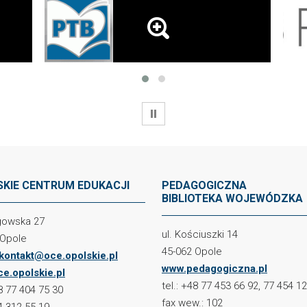
WSTRZYMAJ
KIE CENTRUM EDUKACJI
PEDAGOGICZNA
BIBLIOTEKA WOJEWÓDZKA
ogowska 27
ul. Kościuszki 14
 Opole
45-062 Opole
kontakt@oce.opolskie.pl
www.pedagogiczna.pl
e.opolskie.pl
tel.: +48 77 453 66 92, 77 454 1
48 77 404 75 30
fax wew.: 102