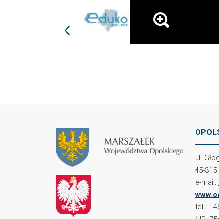
prev
OPOLS
ul. Gł
45-315
e-mail:
www.oc
tel.: +