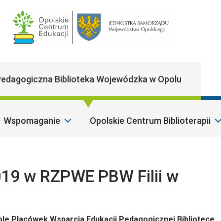
Main Navigatio
edagogiczna Biblioteka Wojewódzka w Opolu
Wspomaganie
Opolskie Centrum Biblioterapii
Szano
19 w RZPWE PBW Filii w
le Placówek Wsparcia Edukacji Pedagogicznej Bibliotece