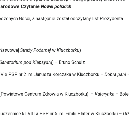
 Narodowe Czytanie
Nowel polskich
.
szonych Gości, a następnie został odczytany list Prezydenta
Państwowej
Straży Pożarnej
w
Kluczborku
)
Sanatorium pod Klepsydrą
) – Bruno Schulz
. V e PSP nr 2 im. Janusza Korczaka w Kluczborku –
Dobra pani
z (Powiatowe Centrum Zdrowia w Kluczborku) –
Katarynka
– Bol
uczennice kl. VIII a PSP nr 5 im. Emilii Plater w Kluczborku –
Or