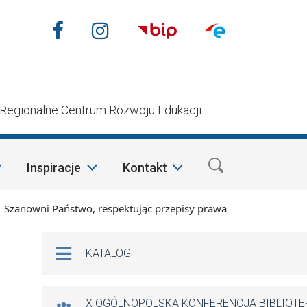
Nasze media społecznościow
Facebook
Instagram
n
Regionalne Centrum Rozwoju Edukacji
Inspiracje
Kontakt
wni Państwo, respektując przepisy prawa i mając na względzie 
Na skróty
KATALOG
X OGÓLNOPOLSKA KONFERENCJA BIBLIOT