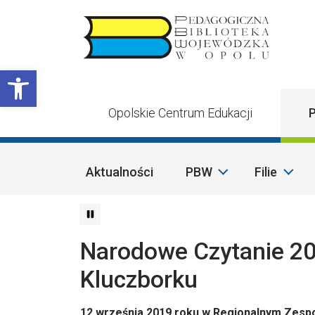
Przejdź do treści
Otwórz pasek narzędzi
Opolskie Centrum Edukacji
P
Aktualności
PBW
Filie
Narodowe Czytanie 20
Kluczborku
12 września 2019 roku w Regionalnym Zespo