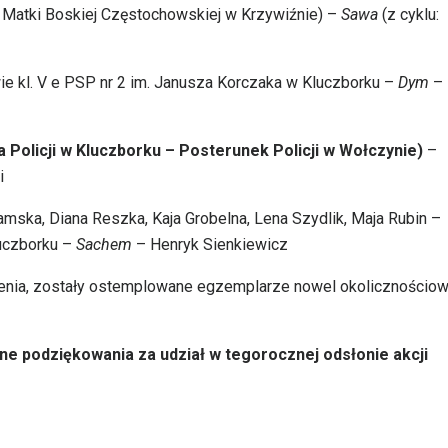
. Matki Boskiej Częstochowskiej w Krzywiźnie) –
Sawa
(z cyklu:
ie kl. V e PSP nr 2 im. Janusza Korczaka w Kluczborku –
Dym
–
Policji w Kluczborku
– Posterunek Policji w Wołczynie)
–
ki
ska, Diana Reszka, Kaja Grobelna, Lena Szydlik, Maja Rubin –
luczborku –
Sachem
– Henryk Sienkiewicz
zenia, zostały ostemplowane egzemplarze nowel okolicznościo
e podziękowania za udział w tegorocznej odsłonie akcji