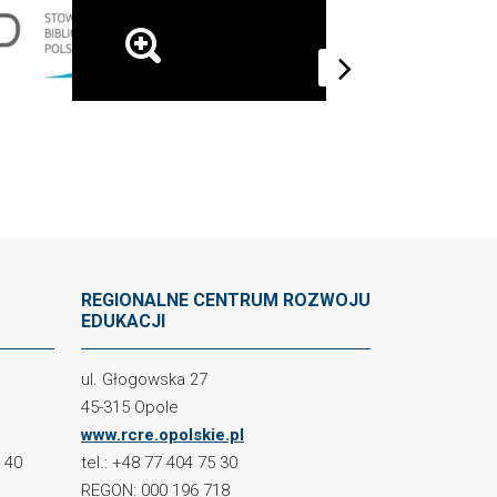
next
REGIONALNE CENTRUM ROZWOJU
EDUKACJI
ul. Głogowska 27
45-315 Opole
www.rcre.opolskie.pl
2 40
tel.: +48 77 404 75 30
REGON: 000 196 718