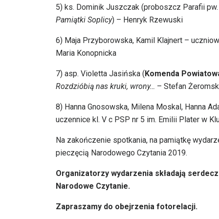
5) ks. Dominik Juszczak (proboszcz Parafii pw
Pamiątki Soplicy
) – Henryk Rzewuski
6) Maja Przyborowska, Kamil Klajnert – uczniow
Maria Konopnicka
7) asp. Violetta Jasińska (
Komenda Powiatowa 
Rozdzióbią nas kruki, wrony…
– Stefan Żeroms
8) Hanna Gnosowska, Milena Moskal, Hanna Adam
uczennice kl. V c PSP nr 5 im. Emilii Plater w K
Na zakończenie spotkania, na pamiątkę wydar
pieczęcią Narodowego Czytania 2019.
Organizatorzy wydarzenia składają serdeczn
Narodowe Czytanie.
Zapraszamy do obejrzenia fotorelacji.