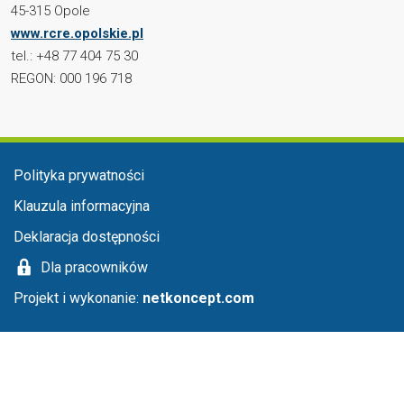
45-315 Opole
www.rcre.opolskie.pl
tel.: +48 77 404 75 30
REGON: 000 196 718
Menu stopka
Polityka prywatności
Klauzula informacyjna
Deklaracja dostępności
Dla pracowników
Projekt i wykonanie:
netkoncept.com