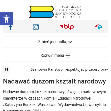
Przejdź do treści
Otwórz pasek narzędzi
Nasze media społecznościowe i inne
Facebook
Instagram
Main Navigation
Zmień jednostkę
Rozwiń menu
Szanowni Państwo, respektując przepisy prawa i
Nadawać duszom kształt narodowy
Nadawać duszom kształt narodowy : święta o państwowym
charakterze w czasach Komisji Edukacji Narodowej
/Katarzyna Buczek. Warszawa : Wydawnictwa Uniwersytetu