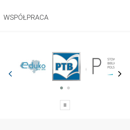
WSPÓŁPRACA
prev
next
WSTRZYMAJ