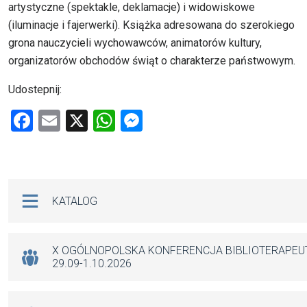
artystyczne (spektakle, deklamacje) i widowiskowe
(iluminacje i fajerwerki). Książka adresowana do szerokiego
grona nauczycieli wychowawców, animatorów kultury,
organizatorów obchodów świąt o charakterze państwowym.
Udostepnij:
F
E
X
W
M
a
m
h
es
ce
ail
at
se
b
s
n
Na skróty
KATALOG
o
A
g
o
p
er
k
p
X OGÓLNOPOLSKA KONFERENCJA BIBLIOTERAPE
29.09-1.10.2026