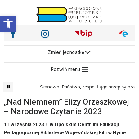
Przejdź do treści
Otwórz pasek narzędzi
Nasze media społecznościowe i inne
Facebook
Instagram
Main Navigation
Zmień jednostkę
Rozwiń menu
Szanowni Państwo, respektując przepisy prawa i
„Nad Niemnem” Elizy Orzeszkowej
– Narodowe Czytanie 2023
11 września 2023 r. w Opolskim Centrum Edukacji
Pedagogicznej Bibliotece Wojewódzkiej Filii w Nysie