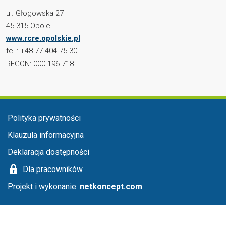
ul. Głogowska 27
45-315 Opole
www.rcre.opolskie.pl
tel.: +48 77 404 75 30
REGON: 000 196 718
Menu stopka
Polityka prywatności
Klauzula informacyjna
Deklaracja dostępności
Dla pracowników
Projekt i wykonanie:
netkoncept.com