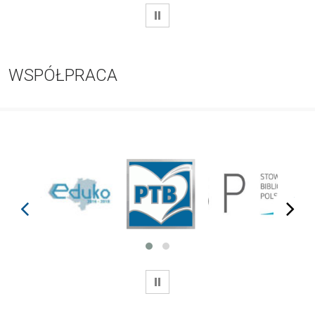
WSTRZYMAJ
WSPÓŁPRACA
prev
next
WSTRZYMAJ