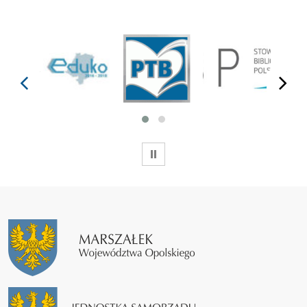
prev
next
WSTRZYMAJ