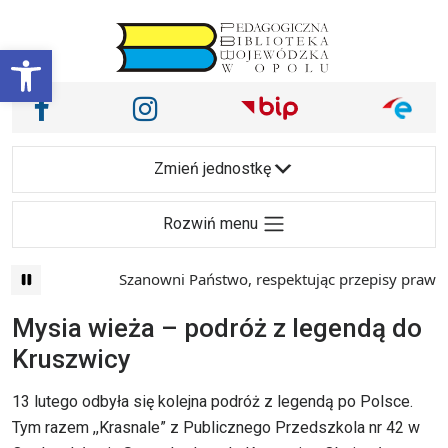
Przejdź do treści
Otwórz pasek narzędzi
Nasze media społecznościowe i inne
Facebook
Instagram
Main Navigation
Zmień jednostkę
Rozwiń menu
Szanowni Państwo, respektując przepisy prawa i m
Mysia wieża – podróż z legendą do
Kruszwicy
13 lutego odbyła się kolejna podróż z legendą po Polsce.
Tym razem ,,Krasnale” z Publicznego Przedszkola nr 42 w