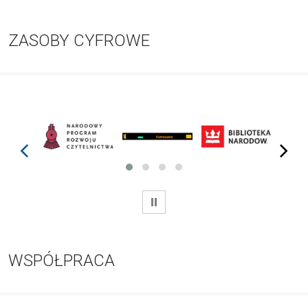
ZASOBY CYFROWE
prev
next
WSTRZYMAJ
WSPÓŁPRACA