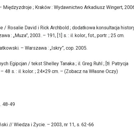
 – Międzyzdroje ; Kraków : Wydawnictwo Arkadiusz Wingert, 2006
e / Rosalie David i Rick Archbold ; dodatkowa konsultacja histo
: „Muza”, 2003. – 191, [1] s. : il. kolor., fot., portr. ; 25 cm.
atkowski. – Warszawa : „Iskry”, cop. 2005.
h Egipcjan / tekst Shelley Tanaka ; il. Greg Ruhl ; [tł. Patrycja
– 48 s. : il. kolor. ; 24×29 cm. – (Zobacz na Własne Oczy)
s. 48-49
ski // Wiedza i Życie. – 2003, nr 11, s. 62-66