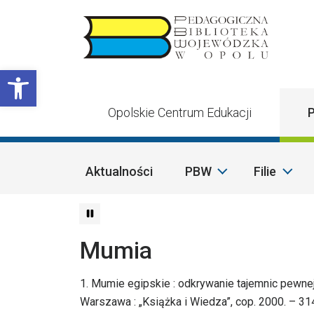
Przejdź do treści
Otwórz pasek narzędzi
Opolskie Centrum Edukacji
P
Aktualności
PBW
Filie
Mumia
1. Mumie egipskie : odkrywanie tajemnic pewnej 
Warszawa : „Książka i Wiedza”, cop. 2000. – 314, [