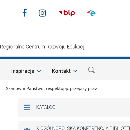
Nasze media społecznościow
Facebook
Instagram
n
Regionalne Centrum Rozwoju Edukacji
Inspiracje
Kontakt
zanowni Państwo, respektując przepisy prawa i mając na względ
Na skróty
KATALOG
X OGÓLNOPOLSKA KONFERENCJA BIBLIOT