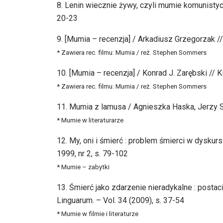
8. Lenin wiecznie żywy, czyli mumie komunistyc
20-23
9. [Mumia – recenzja] / Arkadiusz Grzegorzak //
* Zawiera rec. filmu: Mumia / reż. Stephen Sommers
10. [Mumia – recenzja] / Konrad J. Zarębski // Ki
* Zawiera rec. filmu: Mumia / reż. Stephen Sommers
11. Mumia z lamusa / Agnieszka Haska, Jerzy S
* Mumie w literaturarze
12. My, oni i śmierć : problem śmierci w dysku
1999, nr 2, s. 79-102
* Mumie – zabytki
13. Śmierć jako zdarzenie nieradykalne : posta
Linguarum. – Vol. 34 (2009), s. 37-54
* Mumie w filmie i literaturze