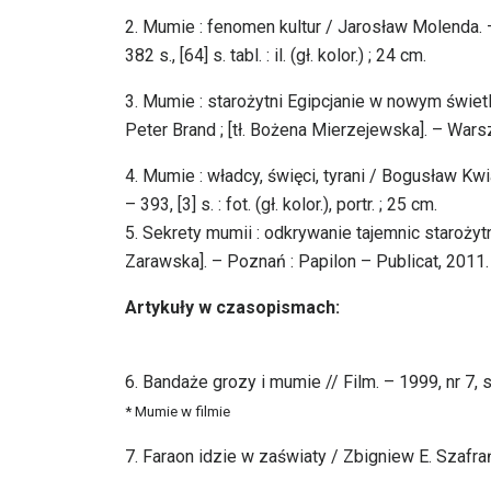
2. Mumie : fenomen kultur / Jarosław Molenda.
382 s., [64] s. tabl. : il. (gł. kolor.) ; 24 cm.
3. Mumie : starożytni Egipcjanie w nowym świetl
Peter Brand ; [tł. Bożena Mierzejewska]. – Warszawa 
4. Mumie : władcy, święci, tyrani / Bogusław Kwi
– 393, [3] s. : fot. (gł. kolor.), portr. ; 25 cm.
5. Sekrety mumii : odkrywanie tajemnic starożytnyc
Zarawska]. – Poznań : Papilon – Publicat, 2011. 
Artykuły w czasopismach:
6. Bandaże grozy i mumie // Film. – 1999, nr 7, 
* Mumie w filmie
7. Faraon idzie w zaświaty / Zbigniew E. Szafrań