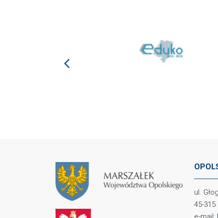
prev
OPOLS
ul. Gł
45-315
e-mail: