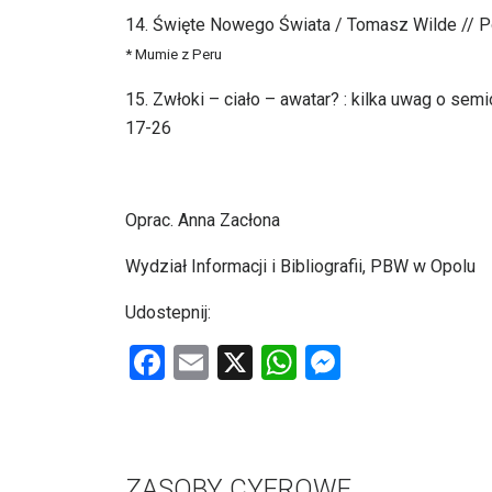
14. Święte Nowego Świata / Tomasz Wilde // Poz
* Mumie z Peru
15. Zwłoki – ciało – awatar? : kilka uwag o semi
17-26
Oprac. Anna Zacłona
Wydział Informacji i Bibliografii, PBW w Opolu
Udostepnij:
F
E
X
W
M
a
m
h
es
ce
ail
at
se
b
s
n
ZASOBY CYFROWE