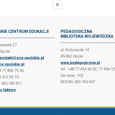
WSTRZYMAJ
KIE CENTRUM EDUKACJI
PEDAGOGICZNA
BIBLIOTEKA WOJEWÓDZKA
ogowska 27
ul. Kościuszki 14
 Opole
45-062 Opole
kontakt@oce.opolskie.pl
www.pedagogiczna.pl
e.opolskie.pl
tel.: +48 77 453 66 92, 77 454 1
48 77 404 75 30
fax wew.: 102
4 312 55 19
REGON: 000 743 497
 365 183 911
o faktury