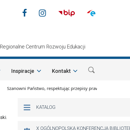
Nasze media społecznościow
Facebook
Instagram
n
Regionalne Centrum Rozwoju Edukacji
Inspiracje
Kontakt
zanowni Państwo, respektując przepisy prawa i mając na wzglę
Na skróty
KATALOG
ski.
X OGÓLNOPOLSKA KONFERENCJA BIBLIOT