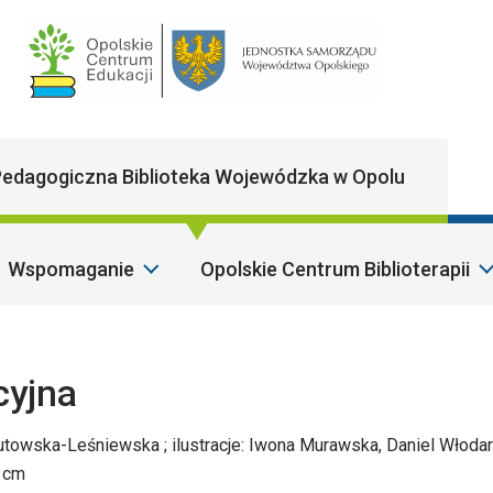
Main Navigatio
edagogiczna Biblioteka Wojewódzka w Opolu
Wspomaganie
Opolskie Centrum Biblioterapii
S
cyjna
Rutowska-Leśniewska ; ilustracje: Iwona Murawska, Daniel Włodar
4 cm