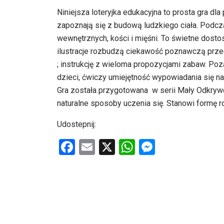
Niniejsza loteryjka edukacyjna to prosta gra dla
zapoznają się z budową ludzkiego ciała. Podcz
wewnętrznych, kości i mięśni. To świetne dost
ilustracje rozbudzą ciekawość poznawczą przed
; instrukcję z wieloma propozycjami zabaw. P
dzieci, ćwiczy umiejętność wypowiadania się n
Gra została przygotowana w serii Mały Odkryw
naturalne sposoby uczenia się. Stanowi formę r
Udostepnij:
F
E
X
W
M
a
m
h
es
ce
ail
at
se
b
s
n
o
A
g