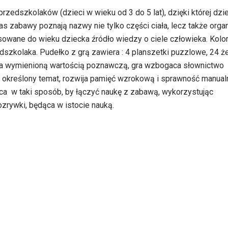
 przedszkolaków (dzieci w wieku od 3 do 5 lat), dzięki której dzi
as zabawy poznają nazwy nie tylko części ciała, lecz także org
osowane do wieku dziecka źródło wiedzy o ciele człowieka. Kol
szkolaka. Pudełko z grą zawiera : 4 planszetki puzzlowe, 24 ż
oza wymienioną wartością poznawczą, gra wzbogaca słownictwo
a określony temat, rozwija pamięć wzrokową i sprawność manual
ca w taki sposób, by łączyć naukę z zabawą, wykorzystując
ozrywki, będąca w istocie nauką.