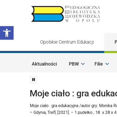
Przejdź do treści
Otwórz pasek narzędzi
Opolskie Centrum Edukacji
P
Aktualności
PBW
Filie
Moje ciało : gra eduka
Moje ciało : gra edukacyjna /autor gry: Monika 
– Gdynia, Trefl, [2021]. – 1 pudełko ; 18 x 28 x 