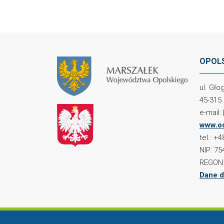
OPOLS
ul. Gł
45-315
e-mail:
www.oc
tel.: +
NIP: 75
REGON:
Dane d