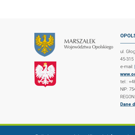
OPOLS
ul. Gł
45-315
e-mail:
www.oc
tel.: +
NIP: 75
REGON:
Dane d