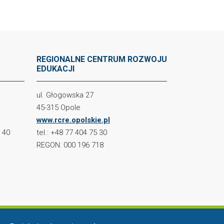
REGIONALNE CENTRUM ROZWOJU
EDUKACJI
ul. Głogowska 27
45-315 Opole
www.rcre.opolskie.pl
2 40
tel.: +48 77 404 75 30
REGON: 000 196 718