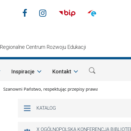
Nasze media społecznościow
Facebook
Instagram
n
Regionalne Centrum Rozwoju Edukacji
Inspiracje
Kontakt
owni Państwo, respektując przepisy prawa i mając na względzi
Na skróty
KATALOG
X OGÓLNOPOLSKA KONFERENCJA BIBLIOT