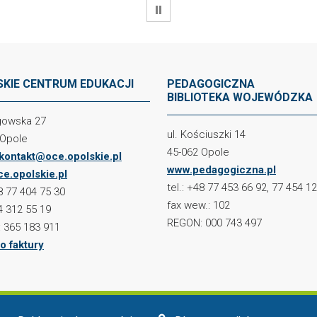
WSTRZYMAJ
KIE CENTRUM EDUKACJI
PEDAGOGICZNA
BIBLIOTEKA WOJEWÓDZKA
ogowska 27
ul. Kościuszki 14
 Opole
45-062 Opole
kontakt@oce.opolskie.pl
www.pedagogiczna.pl
e.opolskie.pl
tel.: +48 77 453 66 92, 77 454 1
48 77 404 75 30
fax wew.: 102
4 312 55 19
REGON: 000 743 497
 365 183 911
o faktury