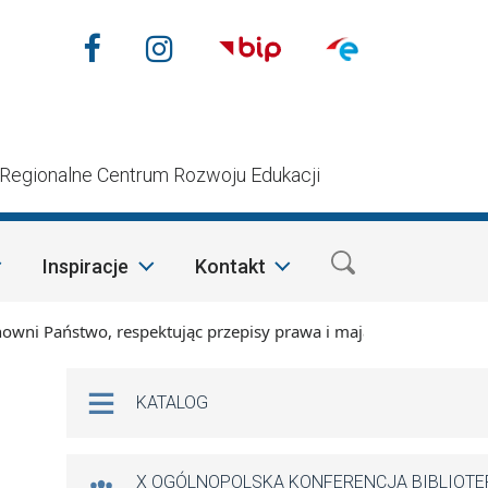
Nasze media społecznościow
Facebook
Instagram
n
Regionalne Centrum Rozwoju Edukacji
Inspiracje
Kontakt
 Państwo, respektując przepisy prawa i mając na względzie sz
Na skróty
KATALOG
X OGÓLNOPOLSKA KONFERENCJA BIBLIOT