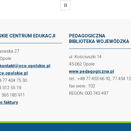
WSTRZYMAJ
KIE CENTRUM EDUKACJI
PEDAGOGICZNA
BIBLIOTEKA WOJEWÓDZKA
ogowska 27
ul. Kościuszki 14
 Opole
45-062 Opole
kontakt@oce.opolskie.pl
www.pedagogiczna.pl
e.opolskie.pl
tel.: +48 77 453 66 92, 77 454 1
48 77 404 75 30
fax wew.: 102
4 312 55 19
REGON: 000 743 497
 365 183 911
o faktury