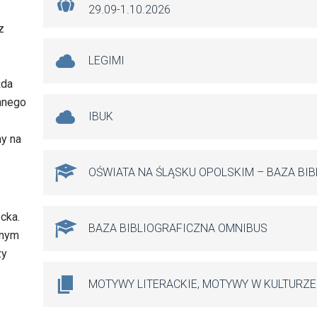
29.09-1.10.2026
z
LEGIMI
żda
nnego
IBUK
my na
OŚWIATA NA ŚLĄSKU OPOLSKIM – BAZA BI
ecka.
BAZA BIBLIOGRAFICZNA OMNIBUS
onym
zy
MOTYWY LITERACKIE, MOTYWY W KULTURZE