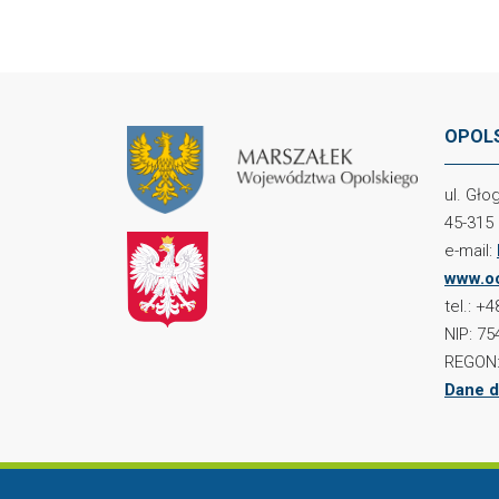
OPOLS
ul. Gł
45-315
e-mail:
www.oc
tel.: +
NIP: 75
REGON:
Dane d