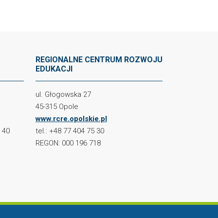
REGIONALNE CENTRUM ROZWOJU
EDUKACJI
ul. Głogowska 27
45-315 Opole
www.rcre.opolskie.pl
2 40
tel.: +48 77 404 75 30
REGON: 000 196 718