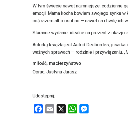
W tym świecie nawet najmniejsze, codzienne ge
emocji. Mama kocha bowiem swojego synka w ka
coś razem albo osobno — nawet na chwilę ich wy
Staranne wydanie, idealne na prezent z okazji n
Autorką książki jest Astrid Desbordes, pisarka i
ważnych sprawach — rodzinie i przywiązaniu. „Mi
miłość, macierzyństwo
Oprac. Justyna Jurasz
Udostepnij:
F
E
X
W
M
a
m
h
es
ce
ail
at
se