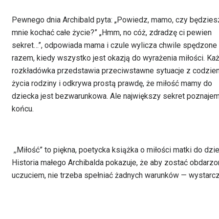
Pewnego dnia Archibald pyta: „Powiedz, mamo, czy będzies
mnie kochać całe życie?” „Hmm, no cóż, zdradzę ci pewien
sekret…”, odpowiada mama i czule wylicza chwile spędzone
razem, kiedy wszystko jest okazją do wyrażenia miłości. Ka
rozkładówka przedstawia przeciwstawne sytuacje z codzie
życia rodziny i odkrywa prostą prawdę, że miłość mamy do
dziecka jest bezwarunkowa. Ale największy sekret poznaje
końcu.
,,Miłość” to piękna, poetycka książka o miłości matki do dzi
Historia małego Archibalda pokazuje, że aby zostać obdarz
uczuciem, nie trzeba spełniać żadnych warunków — wystarc