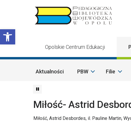
Przejdź do treści
Otwórz pasek narzędzi
Opolskie Centrum Edukacji
P
Aktualności
PBW
Filie
Miłość- Astrid Desbor
Miłość, Astrid Desbordes, il.
Pauline Martin, Wyd