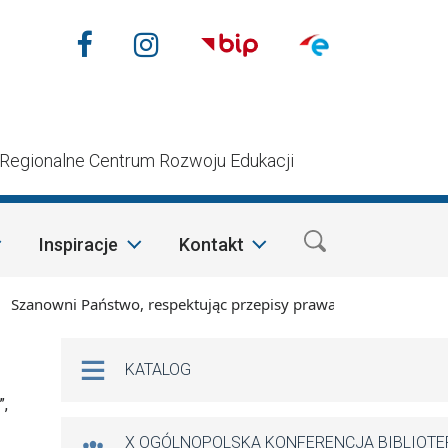
Nasze media społecznościow
Facebook
Instagram
n
Regionalne Centrum Rozwoju Edukacji
Inspiracje
Kontakt
anowni Państwo, respektując przepisy prawa i mając na względ
Na skróty
KATALOG
”,
X OGÓLNOPOLSKA KONFERENCJA BIBLIOT