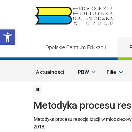
Przejdź do treści
Otwórz pasek narzędzi
Opolskie Centrum Edukacji
P
Aktualności
PBW
Filie
Metodyka procesu res
Metodyka procesu resocjalizacji w młodzieżow
2018.