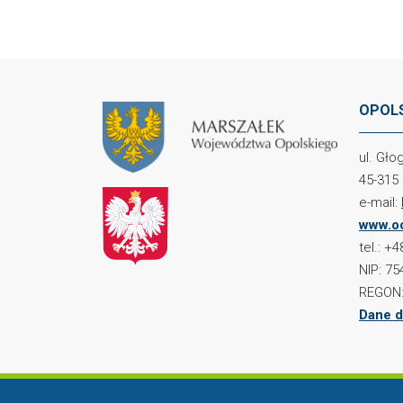
OPOLS
ul. Gł
45-315
e-mail:
www.oc
tel.: +
NIP: 75
REGON:
Dane d