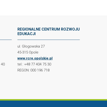
REGIONALNE CENTRUM ROZWOJU
EDUKACJI
ul. Głogowska 27
45-315 Opole
www.rcre.opolskie.pl
2 40
tel.: +48 77 404 75 30
REGON: 000 196 718