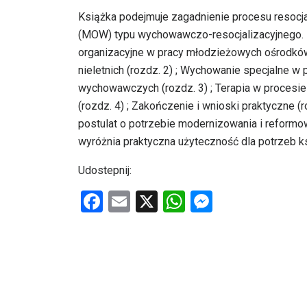
Książka podejmuje zagadnienie procesu resocj
(MOW) typu wychowawczo-resocjalizacyjnego. Pr
organizacyjne w pracy młodzieżowych ośrodków 
nieletnich (rozdz. 2) ; Wychowanie specjalne w
wychowawczych (rozdz. 3) ; Terapia w procesi
(rozdz. 4) ; Zakończenie i wnioski praktyczne (
postulat o potrzebie modernizowania i refor
wyróżnia praktyczna użyteczność dla potrzeb ks
Udostepnij:
F
E
X
W
M
a
m
h
es
ce
ail
at
se
b
s
n
o
A
g