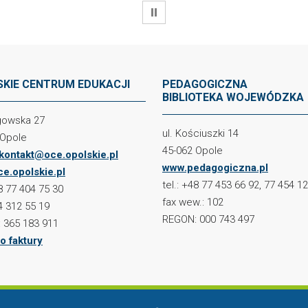
WSTRZYMAJ
KIE CENTRUM EDUKACJI
PEDAGOGICZNA
BIBLIOTEKA WOJEWÓDZKA
ogowska 27
ul. Kościuszki 14
 Opole
45-062 Opole
kontakt@oce.opolskie.pl
www.pedagogiczna.pl
e.opolskie.pl
tel.: +48 77 453 66 92, 77 454 1
48 77 404 75 30
fax wew.: 102
4 312 55 19
REGON: 000 743 497
 365 183 911
o faktury