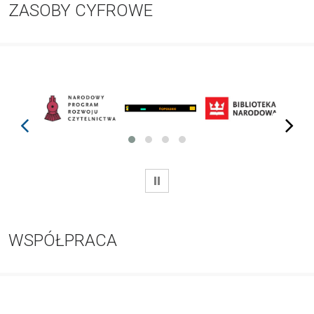
ZASOBY CYFROWE
prev
next
WSTRZYMAJ
WSPÓŁPRACA