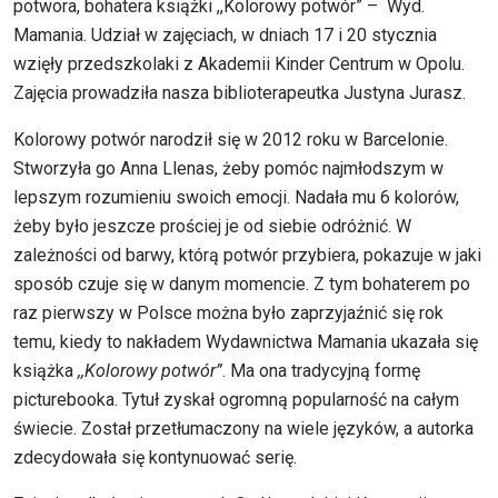
potwora, bohatera książki ,,Kolorowy potwór” – Wyd.
Mamania. Udział w zajęciach, w dniach 17 i 20 stycznia
wzięły przedszkolaki z Akademii Kinder Centrum w Opolu.
Zajęcia prowadziła nasza biblioterapeutka Justyna Jurasz.
Kolorowy potwór narodził się w 2012 roku w Barcelonie.
Stworzyła go
Anna Llenas
, żeby pomóc najmłodszym w
lepszym rozumieniu swoich emocji. Nadała mu 6 kolorów,
żeby było jeszcze prościej je od siebie odróżnić. W
zależności od barwy, którą potwór przybiera, pokazuje w jaki
sposób czuje się w danym momencie. Z tym bohaterem po
raz pierwszy w Polsce można było zaprzyjaźnić się rok
temu, kiedy to nakładem Wydawnictwa Mamania ukazała się
książka
,,Kolorowy potwór”
. Ma ona tradycyjną formę
picturebooka. Tytuł zyskał ogromną popularność na całym
świecie. Został przetłumaczony na wiele języków, a autorka
zdecydowała się kontynuować serię.