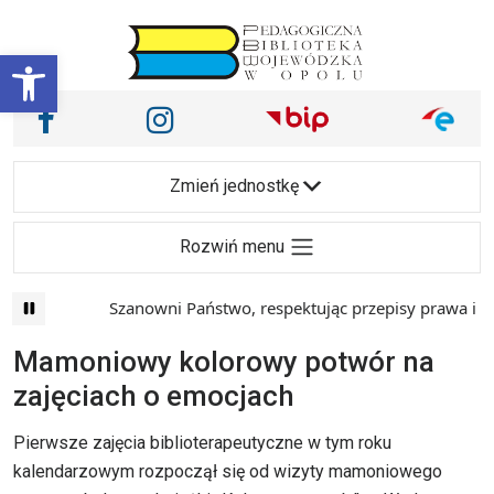
Przejdź do treści
Otwórz pasek narzędzi
Nasze media społecznościowe i inne
Facebook
Instagram
Main Navigation
Zmień jednostkę
Rozwiń menu
Szanowni Państwo, respektując przepisy prawa i mają
Mamoniowy kolorowy potwór na
zajęciach o emocjach
Pierwsze zajęcia biblioterapeutyczne w tym roku
kalendarzowym rozpoczął się od wizyty mamoniowego