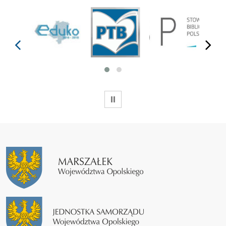
prev
next
WSTRZYMAJ