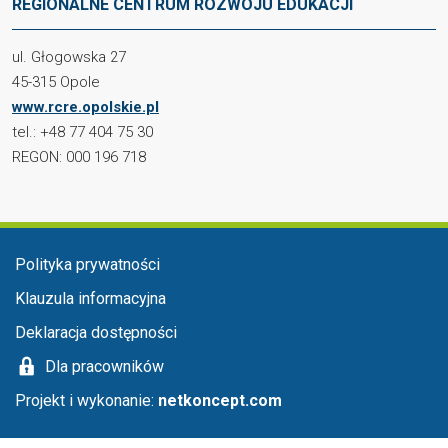
REGIONALNE CENTRUM ROZWOJU EDUKACJI
ul. Głogowska 27
45-315 Opole
www.rcre.opolskie.pl
tel.: +48 77 404 75 30
REGON: 000 196 718
Menu stopka
Polityka prywatności
Klauzula informacyjna
Deklaracja dostępności
Dla pracowników
Projekt i wykonanie:
netkoncept.com