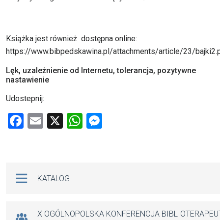
Książka jest również dostępna online:
https://www.bibpedskawina.pl/attachments/article/23/bajki2.
Lęk, uzależnienie od Internetu, tolerancja, pozytywne
nastawienie
Udostepnij:
F
E
X
W
M
a
m
h
es
ce
ail
at
se
b
s
n
Na skróty
KATALOG
o
A
g
o
p
er
k
p
X OGÓLNOPOLSKA KONFERENCJA BIBLIOTERAPE