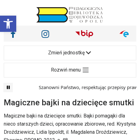
Przejdź do treści
Otwórz pasek narzędzi
Nasze media społecznościowe i inne
Facebook
Instagram
Main Navigation
Zmień jednostkę
Rozwiń menu
Szanowni Państwo, respektując przepisy prawa i
Magiczne bajki na dziecięce smutki
Magiczne bajki na dziecięce smutki. Bajki pomagajki dla
nieco starszych dzieci, opracowanie zbiorowe, red. Krystyna
Droździewicz, Lidia Ippoldt, il. Magdalena Droździewicz,