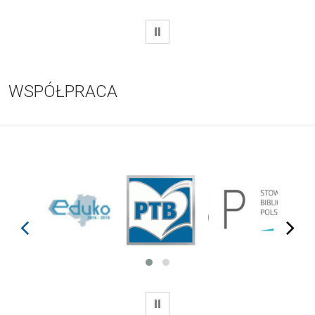
WSTRZYMAJ
WSPÓŁPRACA
prev
next
WSTRZYMAJ