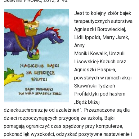
Skawina: PROMO, 2012, s. 48.
Jest to kolejny zbiór bajek
terapeutycznych autorstwa
Agnieszki Borowieckiej,
Lidii Ippoldt, Marty Jurek,
Anny
Moniki Kowalik, Urszuli
Lisowskiej-Kożuch oraz
Agnieszki Pospuła,
powstałych w ramach akcji
Skawiński Tydzień
Profilaktyki pod hasłem
„Bądź bliżej
dziecka,uchronisz je od uzależnień”. Przeznaczone są dla
dzieci rozpoczynających przygodę ze szkołą. Bajki
pomagają ograniczyć czas spędzony przy komputerze,
pokonać lęk wysokości, odzyskać pozytywne nastawienie i