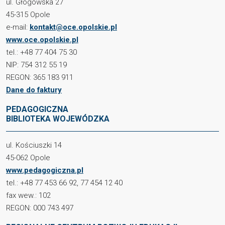
ul. Głogowska 27
45-315 Opole
e-mail:
kontakt@oce.opolskie.pl
www.oce.opolskie.pl
tel.: +48 77 404 75 30
NIP: 754 312 55 19
REGON: 365 183 911
Dane do faktury
PEDAGOGICZNA
BIBLIOTEKA WOJEWÓDZKA
ul. Kościuszki 14
45-062 Opole
www.pedagogiczna.pl
tel.: +48 77 453 66 92, 77 454 12 40
fax wew.: 102
REGON: 000 743 497