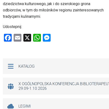
dziedzictwa kulturowego, jak i do szerokiego grona
odbiorców, w tym do miłośników regionu zainteresowanych
tradycjami kulinarnymi.
Udostepnij:
F
E
X
W
M
a
m
h
es
ce
ail
at
se
b
s
n
Na skróty
KATALOG
o
A
g
o
p
er
k
p
X OGÓLNOPOLSKA KONFERENCJA BIBLIOTERAPE
29.09-1.10.2026
LEGIMI