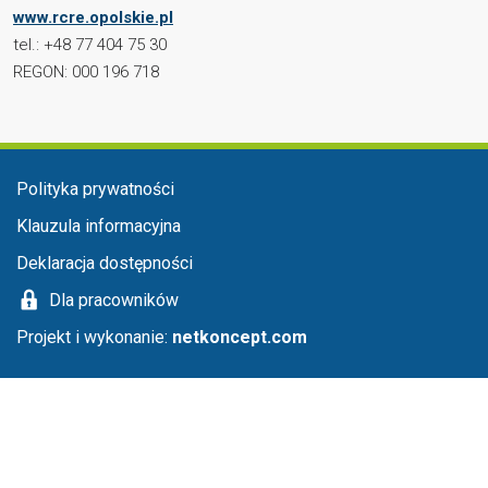
www.rcre.opolskie.pl
tel.: +48 77 404 75 30
REGON: 000 196 718
Menu stopka
Polityka prywatności
Klauzula informacyjna
Deklaracja dostępności
Dla pracowników
Projekt i wykonanie:
netkoncept.com