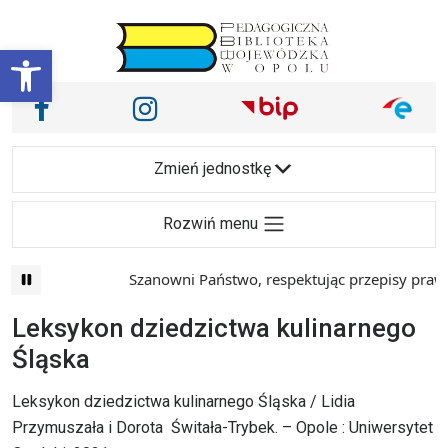
Przejdź do treści
Otwórz pasek narzędzi
Nasze media społecznościowe i inne
Facebook
Instagram
Main Navigation
Zmień jednostkę
Rozwiń menu
Szanowni Państwo, respektując przepisy prawa 
Leksykon dziedzictwa kulinarnego
Śląska
Leksykon dziedzictwa kulinarnego Śląska / Lidia
Przymuszała i Dorota Świtała-Trybek. – Opole : Uniwersytet