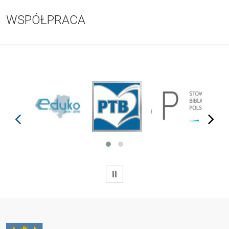
WSPÓŁPRACA
prev
next
WSTRZYMAJ