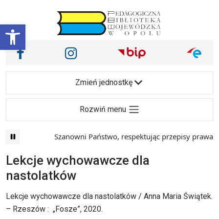
Przejdź do treści
Otwórz pasek narzędzi
Nasze media społecznościowe i inne
Facebook
Instagram
Main Navigation
Zmień jednostkę
Rozwiń menu
Szanowni Państwo, respektując przepisy prawa i 
Lekcje wychowawcze dla
nastolatków
Lekcje wychowawcze dla nastolatków / Anna Maria Świątek.
– Rzeszów : „Fosze”, 2020.