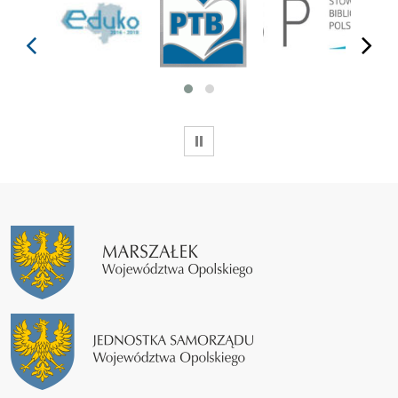
prev
next
WSTRZYMAJ