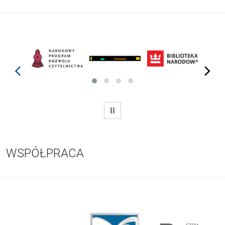
prev
next
WSTRZYMAJ
WSPÓŁPRACA