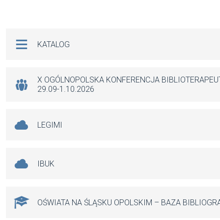
a
m
h
es
ce
ail
at
se
b
s
n
Na skróty
KATALOG
o
A
g
o
p
er
k
p
X OGÓLNOPOLSKA KONFERENCJA BIBLIOTERAPE
29.09-1.10.2026
LEGIMI
IBUK
OŚWIATA NA ŚLĄSKU OPOLSKIM – BAZA BIBLIOGR