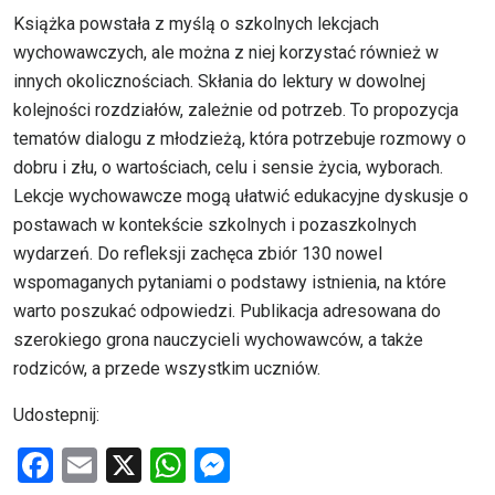
Książka powstała z myślą o szkolnych lekcjach
wychowawczych, ale można z niej korzystać również w
innych okolicznościach. Skłania do lektury w dowolnej
kolejności rozdziałów, zależnie od potrzeb. To propozycja
tematów dialogu z młodzieżą, która potrzebuje rozmowy o
dobru i złu, o wartościach, celu i sensie życia, wyborach.
Lekcje wychowawcze mogą ułatwić edukacyjne dyskusje o
postawach w kontekście szkolnych i pozaszkolnych
wydarzeń. Do refleksji zachęca zbiór 130 nowel
wspomaganych pytaniami o podstawy istnienia, na które
warto poszukać odpowiedzi. Publikacja adresowana do
szerokiego grona nauczycieli wychowawców, a także
rodziców, a przede wszystkim uczniów.
Udostepnij:
F
E
X
W
M