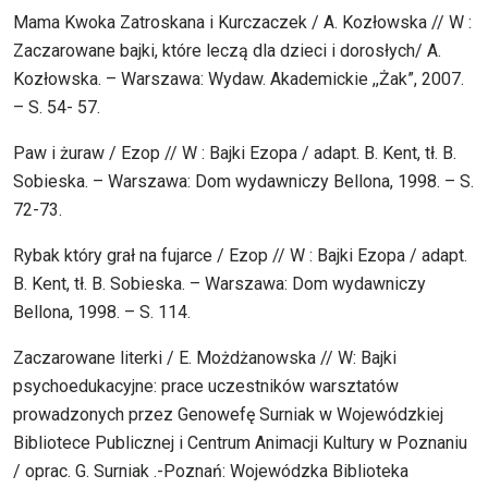
Mama Kwoka Zatroskana i Kurczaczek / A. Kozłowska // W :
Zaczarowane bajki, które leczą dla dzieci i dorosłych/ A.
Kozłowska. – Warszawa: Wydaw. Akademickie ,,Żak”, 2007.
– S. 54- 57.
Paw i żuraw / Ezop // W : Bajki Ezopa / adapt. B. Kent, tł. B.
Sobieska. – Warszawa: Dom wydawniczy Bellona, 1998. – S.
72-73.
Rybak który grał na fujarce / Ezop // W : Bajki Ezopa / adapt.
B. Kent, tł. B. Sobieska. – Warszawa: Dom wydawniczy
Bellona, 1998. – S. 114.
Zaczarowane literki / E. Możdżanowska // W: Bajki
psychoedukacyjne: prace uczestników warsztatów
prowadzonych przez Genowefę Surniak w Wojewódzkiej
Bibliotece Publicznej i Centrum Animacji Kultury w Poznaniu
/ oprac. G. Surniak .-Poznań: Wojewódzka Biblioteka