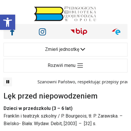
Przejdź do treści
Otwórz pasek narzędzi
Nasze media społecznościowe i inne
Facebook
Instagram
Main Navigation
Zmień jednostkę
Rozwiń menu
Szanowni Państwo, respektując przepisy prawa i 
Lęk przed niepowodzeniem
Dzieci w przedszkolu (3 – 6 lat)
Franklin i teatrzyk szkolny / P. Bourgeois; tł. P. Zarawska. –
Bielsko- Biała: Wydaw. Debit, [2003]. – [32] s.