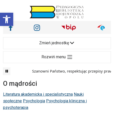
Przejdź do treści
Otwórz pasek narzędzi
Nasze media społecznościowe i inne
Facebook
Instagram
Main Navigation
Zmień jednostkę
Rozwiń menu
Szanowni Państwo, respektując przepisy prawa i
O mądrości
Literatura akademicka i specjalistyczna
Nauki
społeczne
Psychologia
Psychologia kliniczna i
psychoterapia