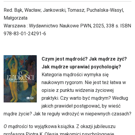
Red. Bąk, Wacław; Jankowski, Tomasz; Puchalska-Wasyl,
Małgorzata
Warszawa : Wydawnictwo Naukowe PWN, 2025, 338 s. ISBN
978-83-01-24291-6
Czym jest mądrość?
Jak mądrze żyć?
Jak mądrze uprawiać psychologię?
Kategoria mądrości wymyka się
naukowym rygorom. Nie jest też łatwa w
opisie z punktu widzenia życiowej
praktyki. Czy warto być mądrym? Według
jakich prawideł postępować, by wieść
mądre życie? Jak te reguły wdrożyć w niepewnych czasach?
O mądrości
to wyjątkowa książka. Z okazji jubileuszu
profesora Piotra K. Olesia znakomici psychologowie,