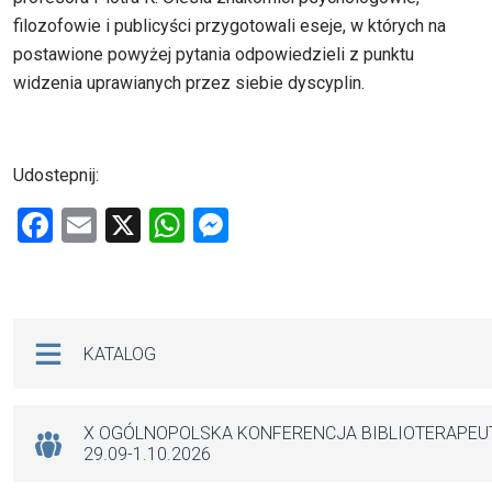
filozofowie i publicyści przygotowali eseje, w których na
postawione powyżej pytania odpowiedzieli z punktu
widzenia uprawianych przez siebie dyscyplin.
Udostepnij:
F
E
X
W
M
a
m
h
es
ce
ail
at
se
b
s
n
Na skróty
KATALOG
o
A
g
o
p
er
k
p
X OGÓLNOPOLSKA KONFERENCJA BIBLIOTERAPE
29.09-1.10.2026