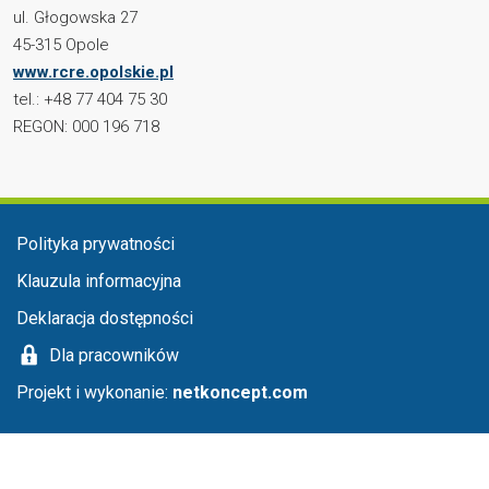
ul. Głogowska 27
45-315 Opole
www.rcre.opolskie.pl
tel.: +48 77 404 75 30
REGON: 000 196 718
Menu stopka
Polityka prywatności
Klauzula informacyjna
Deklaracja dostępności
Dla pracowników
Projekt i wykonanie:
netkoncept.com