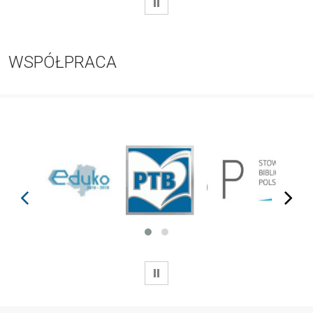
WSTRZYMAJ
WSPÓŁPRACA
prev
next
WSTRZYMAJ