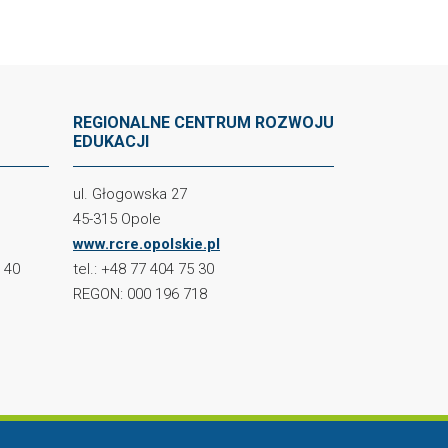
REGIONALNE CENTRUM ROZWOJU
EDUKACJI
ul. Głogowska 27
45-315 Opole
www.rcre.opolskie.pl
2 40
tel.: +48 77 404 75 30
REGON: 000 196 718