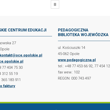
WSTRZYMAJ
KIE CENTRUM EDUKACJI
PEDAGOGICZNA
BIBLIOTEKA WOJEWÓDZKA
ogowska 27
ul. Kościuszki 14
 Opole
45-062 Opole
kontakt@oce.opolskie.pl
www.pedagogiczna.pl
e.opolskie.pl
tel.: +48 77 453 66 92, 77 454 1
48 77 404 75 30
fax wew.: 102
4 312 55 19
REGON: 000 743 497
 365 183 911
o faktury