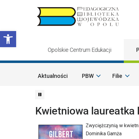
Przejdź do treści
Otwórz pasek narzędzi
Opolskie Centrum Edukacji
P
Aktualności
PBW
Filie
Kwietniowa laureatka 
Zwyciężczynią w kwietni
Dominika Gamża