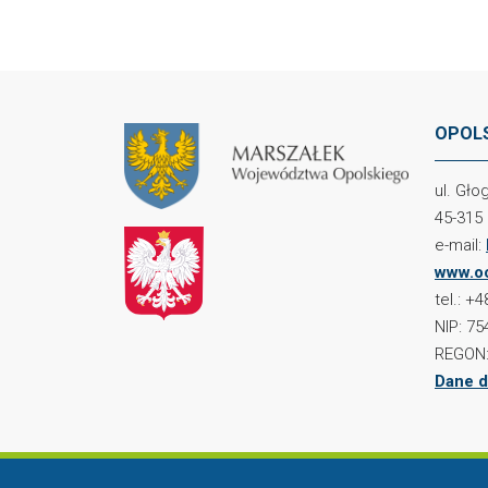
OPOLS
ul. Gł
45-315
e-mail:
www.oc
tel.: +
NIP: 75
REGON:
Dane d