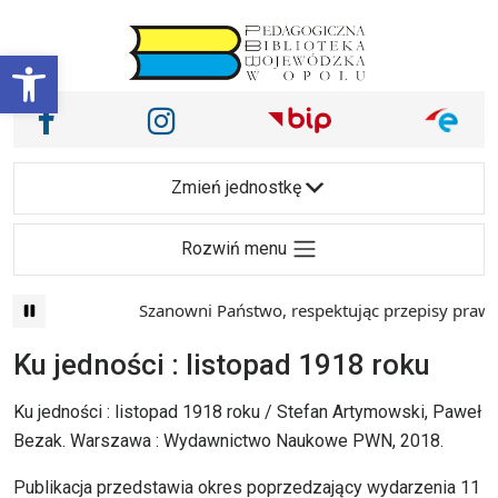
Przejdź do treści
Otwórz pasek narzędzi
Nasze media społecznościowe i inne
Facebook
Instagram
Main Navigation
Zmień jednostkę
Rozwiń menu
Szanowni Państwo, respektując przepisy prawa 
Ku jedności : listopad 1918 roku
Ku jedności : listopad 1918 roku / Stefan Artymowski, Paweł
Bezak. Warszawa : Wydawnictwo Naukowe PWN, 2018.
Publikacja przedstawia okres poprzedzający wydarzenia 11