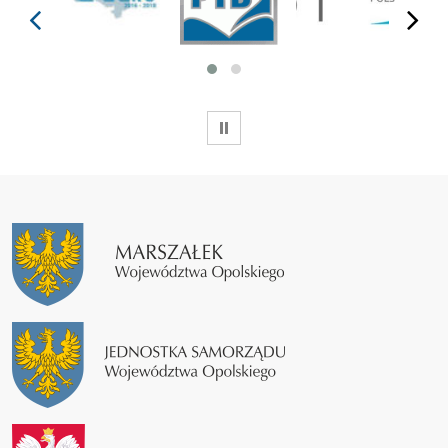
prev
next
WSTRZYMAJ