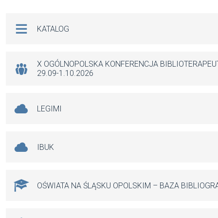
ce
ail
at
se
b
s
n
Na skróty
KATALOG
o
A
g
o
p
er
k
p
X OGÓLNOPOLSKA KONFERENCJA BIBLIOTERAPE
29.09-1.10.2026
LEGIMI
IBUK
OŚWIATA NA ŚLĄSKU OPOLSKIM – BAZA BIBLIOGR