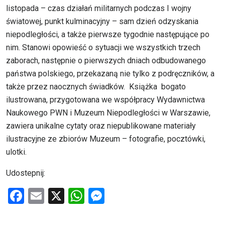
listopada – czas działań militarnych podczas I wojny
światowej, punkt kulminacyjny – sam dzień odzyskania
niepodległości, a także pierwsze tygodnie następujące po
nim. Stanowi opowieść o sytuacji we wszystkich trzech
zaborach, następnie o pierwszych dniach odbudowanego
państwa polskiego, przekazaną nie tylko z podręczników, a
także przez naocznych świadków. Książka bogato
ilustrowana, przygotowana we współpracy Wydawnictwa
Naukowego PWN i Muzeum Niepodległości w Warszawie,
zawiera unikalne cytaty oraz niepublikowane materiały
ilustracyjne ze zbiorów Muzeum – fotografie, pocztówki,
ulotki.
Udostepnij:
F
E
X
W
M
a
m
h
es