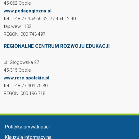
45-062 Opole
www.pedagogiczna.pl
tel.: +48 77 453 66 92, 77 454 12 40
fax wew.: 102
REGON: 000 743 497
REGIONALNE CENTRUM ROZWOJU EDUKACJI
ul. Głogowska 27
45-315 Opole
www.rcre.opolskie.pl
tel.: +48 77 404 75 30
REGON: 000 196 718
Menu stopka
Polityka prywatności
Klauzula informacyjna