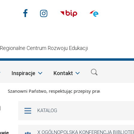
Nasze media społecznościow
Facebook
Instagram
n
Regionalne Centrum Rozwoju Edukacji
Inspiracje
Kontakt
zanowni Państwo, respektując przepisy prawa i mając na wzglę
Na skróty
h
KATALOG
X OGÓLNOPOLSKA KONFERENCJA BIBLIOT
iowie