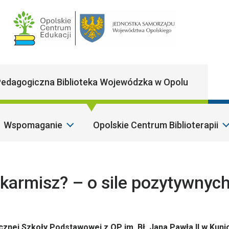
Main Navigatio
edagogiczna Biblioteka Wojewódzka w Opolu
Wspomaganie
Opolskie Centrum Biblioterapii
S
 karmisz? – o sile pozytywnyc
ublicznej Szkoły Podstawowej z OP im. Bł. Jana Pawła II w Kun