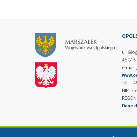
OPOLS
ul. Gł
45-315
e-mail:
www.oc
tel.: +
NIP: 75
REGON:
Dane d