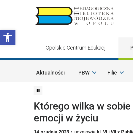
Przejdź do treści
Otwórz pasek narzędzi
Opolskie Centrum Edukacji
P
Aktualności
PBW
Filie
Którego wilka w sobie
emocji w życiu
14 grudnia 2023 r.
uczniowie
kl. VI i VII z P