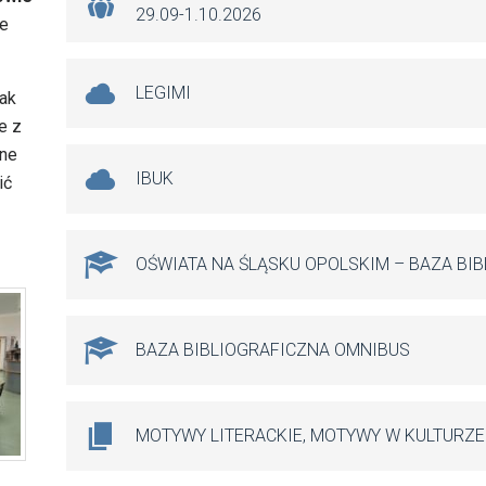
29.09-1.10.2026
le
LEGIMI
jak
e z
żne
IBUK
ić
OŚWIATA NA ŚLĄSKU OPOLSKIM – BAZA BI
BAZA BIBLIOGRAFICZNA OMNIBUS
MOTYWY LITERACKIE, MOTYWY W KULTURZE