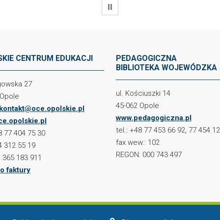
WSTRZYMAJ
KIE CENTRUM EDUKACJI
PEDAGOGICZNA
BIBLIOTEKA WOJEWÓDZKA
ogowska 27
ul. Kościuszki 14
 Opole
45-062 Opole
kontakt@oce.opolskie.pl
www.pedagogiczna.pl
e.opolskie.pl
tel.: +48 77 453 66 92, 77 454 1
48 77 404 75 30
fax wew.: 102
4 312 55 19
REGON: 000 743 497
 365 183 911
o faktury