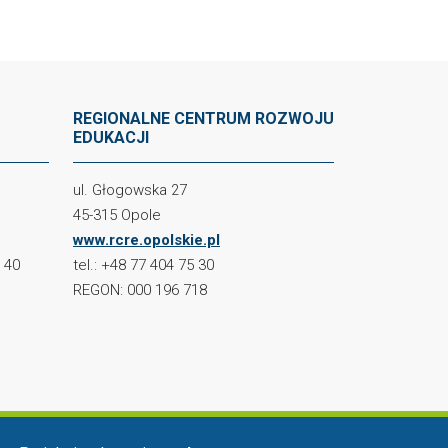
REGIONALNE CENTRUM ROZWOJU
EDUKACJI
ul. Głogowska 27
45-315 Opole
www.rcre.opolskie.pl
2 40
tel.: +48 77 404 75 30
REGON: 000 196 718