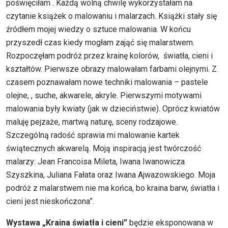
poświęciłam . Każdą wolną chwilę wykorzystałam na
czytanie książek o malowaniu i malarzach. Książki stały się
źródłem mojej wiedzy o sztuce malowania. W końcu
przyszedł czas kiedy mogłam zająć się malarstwem.
Rozpoczęłam podróż przez krainę kolorów, światła, cieni i
kształtów. Pierwsze obrazy malowałam farbami olejnymi. Z
czasem poznawałam nowe techniki malowania – pastele
olejne, , suche, akwarele, akryle. Pierwszymi motywami
malowania były kwiaty (jak w dzieciństwie). Oprócz kwiatów
maluję pejzaże, martwą naturę, sceny rodzajowe.
Szczególną radość sprawia mi malowanie kartek
świątecznych akwarelą. Moją inspiracją jest twórczość
malarzy: Jean Francoisa Mileta, Iwana Iwanowicza
Szyszkina, Juliana Fałata oraz Iwana Ajwazowskiego. Moja
podróż z malarstwem nie ma końca, bo kraina barw, światła i
cieni jest nieskończona”.
Wystawa „Kraina światła i cieni”
będzie eksponowana w