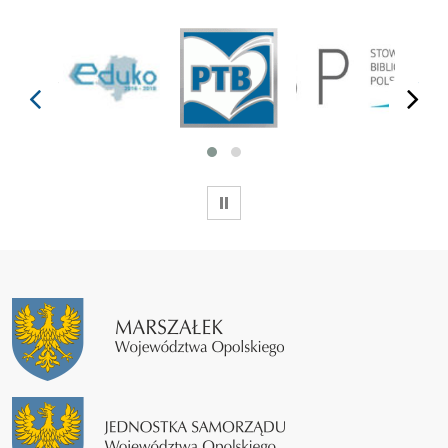
prev
next
WSTRZYMAJ