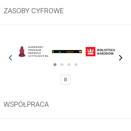
ZASOBY CYFROWE
prev
next
WSTRZYMAJ
WSPÓŁPRACA