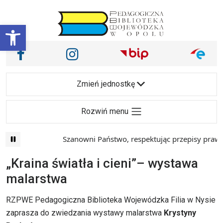
Przejdź do treści
Otwórz pasek narzędzi
Nasze media społecznościowe i inne
Facebook
Instagram
Main Navigation
Zmień jednostkę
Rozwiń menu
Szanowni Państwo, respektując przepisy prawa i 
„Kraina światła i cieni”– wystawa
malarstwa
RZPWE Pedagogiczna Biblioteka Wojewódzka Filia w Nysie
zaprasza do zwiedzania wystawy malarstwa
Krystyny