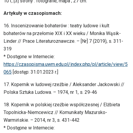
101, [3] strony : fotografie, mapa ; 27 cm.
Artykuły w czasopismach:
16. Inscenizowanie bohaterów : teatry ludowe i kult
bohaterów na przełomie XIX i XX wieku / Monika Wąsik-
Linder // Prace Literaturoznawcze. – [Nr] 7 (2019), s. 311-
319
* Dostępne w Internecie:
https://czasopisma.uwm.edu.pl/index.php/pl/article/view/5
065
[dostęp: 31.01.2023 r.]
17. Kopernik w ludowej rzeźbie / Aleksander Jackowski //
Polska Sztuka Ludowa. – 1974, nr 1, s. 29-46
18. Kopernik w polskiej rzeźbie współczesnej / Elżbieta
Topolnicka-Niemcewicz // Komunikaty Mazursko-
Warmińskie. – 2014, nr 3, s. 431-442
* Dostępne w Internecie: