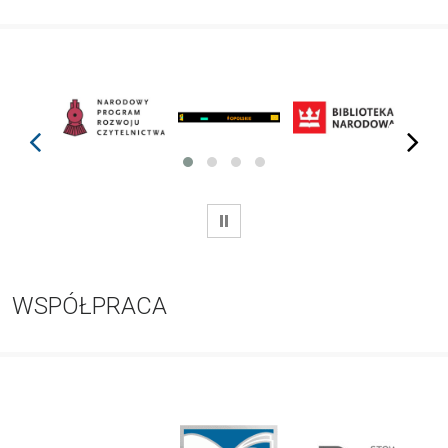
prev
next
WSTRZYMAJ
WSPÓŁPRACA