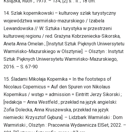
Książka, Ruch”, 1973. – 134, [2] s. : il. ; 18 cm.
14. Szlak kopernikowski – kulturowy szlak turystyczny
województwa warmińsko-mazurskiego / Izabela
Lewandowska // W: Sztuka i turystyka w przestrzeni
kulturowej regionu / red. Grażyna Kobrzeniecka-Sikorska,
Aneta Anna Omelan ; [Instytut Sztuk Pięknych Uniwersytetu
Warmińsko-Mazurskiego w Olsztynie]. – Olsztyn : Instytut
Sztuk Pięknych Uniwersytetu Warmińsko-Mazurskiego,
2016. – S. 67-90
15. Śladami Mikołaja Kopernika = In the footsteps of
Nicolaus Copernicus = Auf den Spuren von Nikolaus
Kopernikus / wstęp = admission = Eintritt Jerzy Sikorski ;
[redakcja – Anna Westfeld ; przekład na język angielski:
Zofia Dolecka, Anna Kruszewska, przekład na język
niemiecki: Krzysztof Gębura]. – Lidzbark Warmiński : Dom
Warmiński ; Olsztyn : Pracownia Wydawnicza ElSet, 2022. –