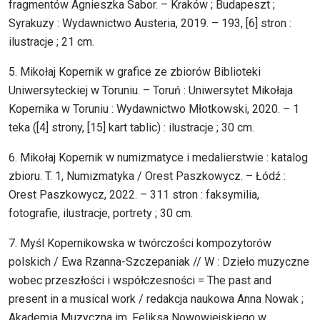
fragmentów Agnieszka Sabor. – Kraków ; Budapeszt ;
Syrakuzy : Wydawnictwo Austeria, 2019. – 193, [6] stron :
ilustracje ; 21 cm.
5. Mikołaj Kopernik w grafice ze zbiorów Biblioteki
Uniwersyteckiej w Toruniu. – Toruń : Uniwersytet Mikołaja
Kopernika w Toruniu : Wydawnictwo Młotkowski, 2020. – 1
teka ([4] strony, [15] kart tablic) : ilustracje ; 30 cm.
6. Mikołaj Kopernik w numizmatyce i medalierstwie : katalog
zbioru. T. 1, Numizmatyka / Orest Paszkowycz. – Łódź :
Orest Paszkowycz, 2022. – 311 stron : faksymilia,
fotografie, ilustracje, portrety ; 30 cm.
7. Myśl Kopernikowska w twórczości kompozytorów
polskich / Ewa Rzanna-Szczepaniak // W : Dzieło muzyczne
wobec przeszłości i współczesności = The past and
present in a musical work / redakcja naukowa Anna Nowak ;
Akademia Muzyczna im. Feliksa Nowowiejskiego w