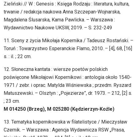
Zieliński // W : Genesis : Księga Rodzaju : literatura, kultura,
trwanie / redakcja naukowa Anna Szczepan-Wojnarska,
Magdalena Ślusarska, Kama Pawlicka. – Warszawa :
Wydawnictwo Naukowe UKSW, 2019. – S. 232-249
11. Sceny z życia Mikołaja Kopernika / Tadeusz Rostański. –
Toruń : Towarzystwo Esperanckie Flamo, 2010. – [4], 68, [16]
s. : il. ; 22 cm.
12. Słoneczna kantata : wiersze poetów polskich
poświęcone Mikołajowi Kopernikowi : antologia około 1540-
1971 / zebr. i oprac. Matylda Wiśniewska ; przedm. Ryszard
Matuszewski. – Olsztyn : „Pojezierze”, dr. 1973. – 212, [2] s.
; 23 cm.
M 014250 (Brzeg), M 025280 (Kędzierzyn-Koźle)
13. Tematyka kopernikowska w filatelistyce / Mieczysław
Czernik. – Warszawa : Agencja Wydawnicza RSW „Prasa,