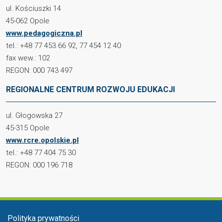
ul. Kościuszki 14
45-062 Opole
www.pedagogiczna.pl
tel.: +48 77 453 66 92, 77 454 12 40
fax wew.: 102
REGON: 000 743 497
REGIONALNE CENTRUM ROZWOJU EDUKACJI
ul. Głogowska 27
45-315 Opole
www.rcre.opolskie.pl
tel.: +48 77 404 75 30
REGON: 000 196 718
Menu stopka
Polityka prywatności