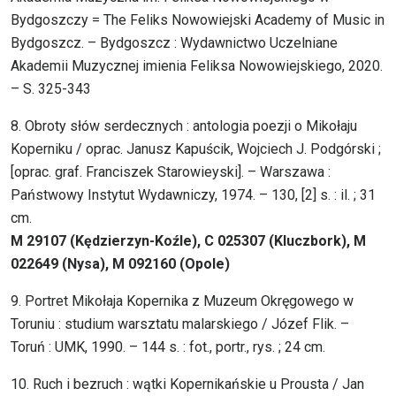
Bydgoszczy = The Feliks Nowowiejski Academy of Music in
Bydgoszcz. – Bydgoszcz : Wydawnictwo Uczelniane
Akademii Muzycznej imienia Feliksa Nowowiejskiego, 2020.
– S. 325-343
8. Obroty słów serdecznych : antologia poezji o Mikołaju
Koperniku / oprac. Janusz Kapuścik, Wojciech J. Podgórski ;
[oprac. graf. Franciszek Starowieyski]. – Warszawa :
Państwowy Instytut Wydawniczy, 1974. – 130, [2] s. : il. ; 31
cm.
M 29107 (Kędzierzyn-Koźle), C 025307 (Kluczbork), M
022649 (Nysa), M 092160 (Opole)
9. Portret Mikołaja Kopernika z Muzeum Okręgowego w
Toruniu : studium warsztatu malarskiego / Józef Flik. –
Toruń : UMK, 1990. – 144 s. : fot., portr., rys. ; 24 cm.
10. Ruch i bezruch : wątki Kopernikańskie u Prousta / Jan