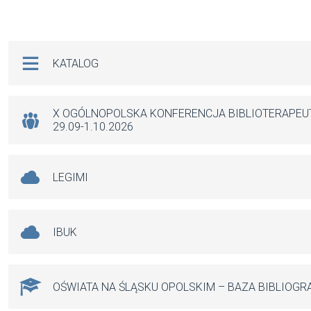
a
m
h
es
ce
ail
at
se
b
s
n
Na skróty
KATALOG
o
A
g
o
p
er
k
p
X OGÓLNOPOLSKA KONFERENCJA BIBLIOTERAPE
29.09-1.10.2026
LEGIMI
IBUK
OŚWIATA NA ŚLĄSKU OPOLSKIM – BAZA BIBLIOGR