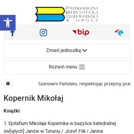
Przejdź do treści
Otwórz pasek narzędzi
Nasze media społecznościowe i inne
Facebook
Instagram
Main Navigation
Zmień jednostkę
Rozwiń menu
Szanowni Państwo, respektując przepisy prawa i ma
Kopernik Mikołaj
Książki:
1. Epitafium Mikołaja Kopernika w bazylice katedralnej
św[iętych] Janów w Toruniu / Józef Flik i Janina