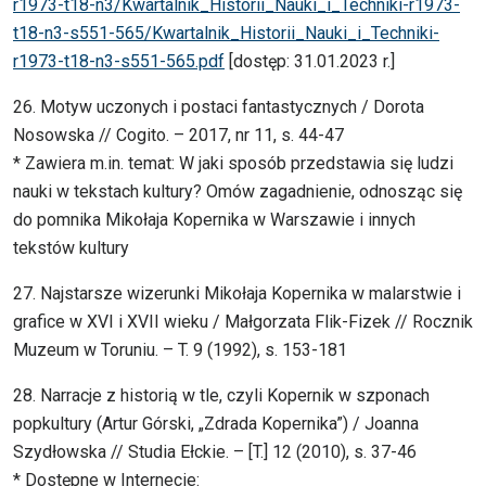
r1973-t18-n3/Kwartalnik_Historii_Nauki_i_Techniki-r1973-
t18-n3-s551-565/Kwartalnik_Historii_Nauki_i_Techniki-
r1973-t18-n3-s551-565.pdf
[dostęp: 31.01.2023 r.]
26. Motyw uczonych i postaci fantastycznych / Dorota
Nosowska // Cogito. – 2017, nr 11, s. 44-47
* Zawiera m.in. temat: W jaki sposób przedstawia się ludzi
nauki w tekstach kultury? Omów zagadnienie, odnosząc się
do pomnika Mikołaja Kopernika w Warszawie i innych
tekstów kultury
27. Najstarsze wizerunki Mikołaja Kopernika w malarstwie i
grafice w XVI i XVII wieku / Małgorzata Flik-Fizek // Rocznik
Muzeum w Toruniu. – T. 9 (1992), s. 153-181
28. Narracje z historią w tle, czyli Kopernik w szponach
popkultury (Artur Górski, „Zdrada Kopernika”) / Joanna
Szydłowska // Studia Ełckie. – [T.] 12 (2010), s. 37-46
* Dostępne w Internecie: