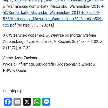
https://bazhum.muzhp.pl/media/files/Komunikaty_Mazursk
o_Warminskie/Komunikaty_Mazursko_Warminskie-r2013-t-
n3/Komunikaty_Mazursko_Warminskie-r2013-t-n3-s509-
522/Komunikaty_Mazursko_Warminskie-r2013-t-n3-s509-
522.pdf
[dostęp: 31.01.2023 r.]
37. Wizerunek Kopernika w „Wietrze od morza” Stefana
Żeromskiego / Jan Kucharski // Rocznik Gdański. – T. 32, z.
2 (1972), s. 7-32
Oprac. Anna Zacłona
Wydział Informacji, Bibliografii i Udostępniania Zbiorów
PBW w Opolu
Udostepnij:
F
E
X
W
M