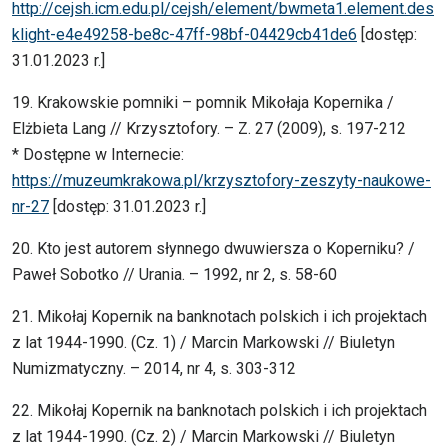
http://cejsh.icm.edu.pl/cejsh/element/bwmeta1.element.des
klight-e4e49258-be8c-47ff-98bf-04429cb41de6
[dostęp:
31.01.2023 r.]
19. Krakowskie pomniki – pomnik Mikołaja Kopernika /
Elżbieta Lang // Krzysztofory. – Z. 27 (2009), s. 197-212
* Dostępne w Internecie:
https://muzeumkrakowa.pl/krzysztofory-zeszyty-naukowe-
nr-27
[dostęp: 31.01.2023 r.]
20. Kto jest autorem słynnego dwuwiersza o Koperniku? /
Paweł Sobotko // Urania. – 1992, nr 2, s. 58-60
21. Mikołaj Kopernik na banknotach polskich i ich projektach
z lat 1944-1990. (Cz. 1) / Marcin Markowski // Biuletyn
Numizmatyczny. – 2014, nr 4, s. 303-312
22. Mikołaj Kopernik na banknotach polskich i ich projektach
z lat 1944-1990. (Cz. 2) / Marcin Markowski // Biuletyn