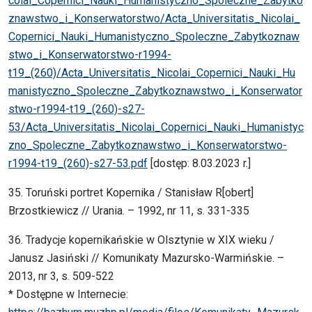
colai_Copernici_Nauki_Humanistyczno_Spoleczne_Zabytko
znawstwo_i_Konserwatorstwo/Acta_Universitatis_Nicolai_
Copernici_Nauki_Humanistyczno_Spoleczne_Zabytkoznaw
stwo_i_Konserwatorstwo-r1994-
t19_(260)/Acta_Universitatis_Nicolai_Copernici_Nauki_Hu
manistyczno_Spoleczne_Zabytkoznawstwo_i_Konserwator
stwo-r1994-t19_(260)-s27-
53/Acta_Universitatis_Nicolai_Copernici_Nauki_Humanistyc
zno_Spoleczne_Zabytkoznawstwo_i_Konserwatorstwo-
r1994-t19_(260)-s27-53.pdf
[dostęp: 8.03.2023 r.]
35. Toruński portret Kopernika / Stanisław R[obert]
Brzostkiewicz // Urania. – 1992, nr 11, s. 331-335
36. Tradycje kopernikańskie w Olsztynie w XIX wieku /
Janusz Jasiński // Komunikaty Mazursko-Warmińskie. –
2013, nr 3, s. 509-522
* Dostępne w Internecie: