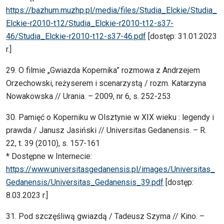
https://bazhum.muzhp.pl/media/files/Studia_Elckie/Studia_
Elckie-r2010-t12/Studia_Elckie-r2010-t12-s37-
46/Studia_Elckie-r2010-t12-s37-46.pdf
[dostęp: 31.01.2023
r.]
29. O filmie „Gwiazda Kopernika” rozmowa z Andrzejem
Orzechowski, reżyserem i scenarzystą / rozm. Katarzyna
Nowakowska // Urania. – 2009, nr 6, s. 252-253
30. Pamięć o Koperniku w Olsztynie w XIX wieku : legendy i
prawda / Janusz Jasiński // Universitas Gedanensis. – R.
22, t. 39 (2010), s. 157-161
* Dostępne w Internecie:
https://www.universitasgedanensis.pl/images/Universitas_
Gedanensis/Universitas_Gedanensis_39.pdf
[dostęp:
8.03.2023 r.]
31. Pod szczęśliwą gwiazdą / Tadeusz Szyma // Kino. –