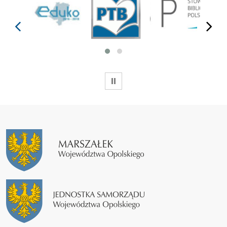
prev
next
WSTRZYMAJ