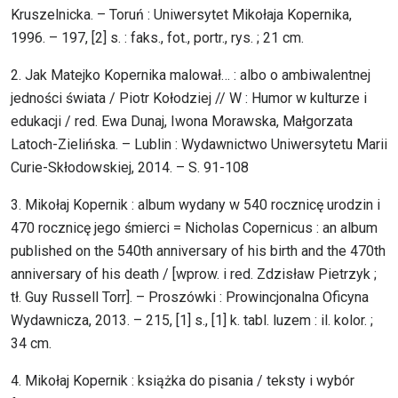
Kruszelnicka. – Toruń : Uniwersytet Mikołaja Kopernika,
1996. – 197, [2] s. : faks., fot., portr., rys. ; 21 cm.
2. Jak Matejko Kopernika malował… : albo o ambiwalentnej
jedności świata / Piotr Kołodziej // W : Humor w kulturze i
edukacji / red. Ewa Dunaj, Iwona Morawska, Małgorzata
Latoch-Zielińska. – Lublin : Wydawnictwo Uniwersytetu Marii
Curie-Skłodowskiej, 2014. – S. 91-108
3. Mikołaj Kopernik : album wydany w 540 rocznicę urodzin i
470 rocznicę jego śmierci = Nicholas Copernicus : an album
published on the 540th anniversary of his birth and the 470th
anniversary of his death / [wprow. i red. Zdzisław Pietrzyk ;
tł. Guy Russell Torr]. – Proszówki : Prowincjonalna Oficyna
Wydawnicza, 2013. – 215, [1] s., [1] k. tabl. luzem : il. kolor. ;
34 cm.
4. Mikołaj Kopernik : książka do pisania / teksty i wybór