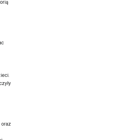
orią
ac
ieci.
czyły
 oraz