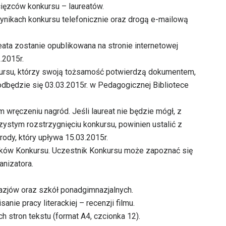
cięzców konkursu – laureatów.
ynikach konkursu telefonicznie oraz drogą e-mailową
eata zostanie opublikowana na stronie internetowej
.2015r.
kursu, którzy swoją tożsamość potwierdzą dokumentem,
odbędzie się 03.03.2015r. w Pedagogicznej Bibliotece
 wręczeniu nagród. Jeśli laureat nie będzie mógł, z
ystym rozstrzygnięciu konkursu, powinien ustalić z
rody, który upływa 15.03.2015r.
ików Konkursu. Uczestnik Konkursu może zapoznać się
anizatora.
azjów oraz szkół ponadgimnazjalnych.
nie pracy literackiej – recenzji filmu.
h stron tekstu (format A4, czcionka 12).