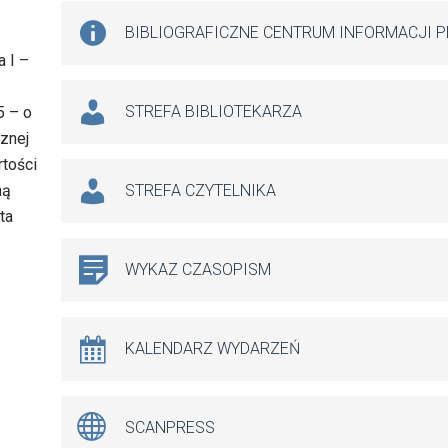
BIBLIOGRAFICZNE CENTRUM INFORMACJI 
 I –
STREFA BIBLIOTEKARZA
5 – o
cznej
rtości
ną
STREFA CZYTELNIKA
ta
WYKAZ CZASOPISM
KALENDARZ WYDARZEŃ
SCANPRESS