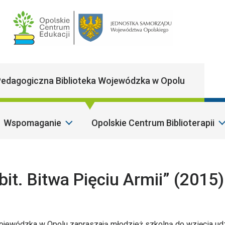
Main Navigatio
edagogiczna Biblioteka Wojewódzka w Opolu
Wspomaganie
Opolskie Centrum Biblioterapii
bit. Bitwa Pięciu Armii” (2015)
Wojewódzka w Opolu zapraszają młodzież szkolną do wzięcia ud