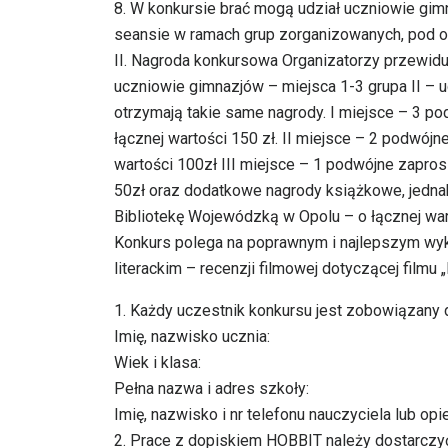
8. W konkursie brać mogą udział uczniowie gim
seansie w ramach grup zorganizowanych, pod op
II. Nagroda konkursowa Organizatorzy przewidu
uczniowie gimnazjów – miejsca 1-3 grupa II – 
otrzymają takie same nagrody. I miejsce – 3 p
łącznej wartości 150 zł. II miejsce – 2 podwój
wartości 100zł III miejsce – 1 podwójne zapros
50zł oraz dodatkowe nagrody książkowe, jedn
Bibliotekę Wojewódzką w Opolu – o łącznej wart
Konkurs polega na poprawnym i najlepszym wyk
literackim – recenzji filmowej dotyczącej filmu 
1. Każdy uczestnik konkursu jest zobowiązany 
Imię, nazwisko ucznia:
Wiek i klasa:
Pełna nazwa i adres szkoły:
Imię, nazwisko i nr telefonu nauczyciela lub opi
2. Prace z dopiskiem HOBBIT należy dostarczyć 