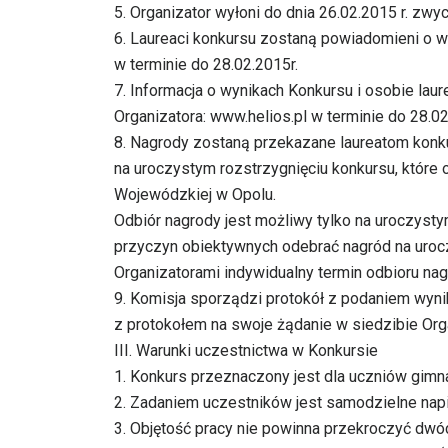
5. Organizator wyłoni do dnia 26.02.2015 r. zwy
6. Laureaci konkursu zostaną powiadomieni o w
w terminie do 28.02.2015r.
7. Informacja o wynikach Konkursu i osobie laur
Organizatora: www.helios.pl w terminie do 28.02
8. Nagrody zostaną przekazane laureatom kon
na uroczystym rozstrzygnięciu konkursu, które 
Wojewódzkiej w Opolu.
Odbiór nagrody jest możliwy tylko na uroczystym
przyczyn obiektywnych odebrać nagród na urocz
Organizatorami indywidualny termin odbioru nag
9. Komisja sporządzi protokół z podaniem wyn
z protokołem na swoje żądanie w siedzibie Org
III. Warunki uczestnictwa w Konkursie
1. Konkurs przeznaczony jest dla uczniów gimn
2. Zadaniem uczestników jest samodzielne napisa
3. Objętość pracy nie powinna przekroczyć dwóc