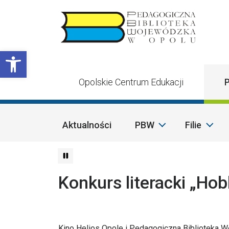
Przejdź do treści
Otwórz pasek narzędzi
Opolskie Centrum Edukacji
P
Aktualności
PBW
Filie
Konkurs literacki „Hob
Kino Helios Opole i Pedagogiczna Biblioteka 