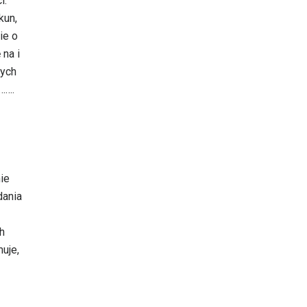
i:
kun,
ie o
na i
nych
…….
ie
dania
h
uje,