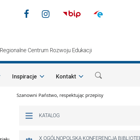
Nasze media społecznościow
Facebook
Instagram
n
Regionalne Centrum Rozwoju Edukacji
Inspiracje
Kontakt
Szanowni Państwo, respektując przepisy prawa i mając na wzgl
Na skróty
KATALOG
X OGÓLNOPOLSKA KONFERENCJA BIBLIOT
ziału