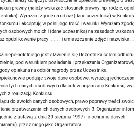
 życia, należy dołączyć oświadczenie opiekuna prawnego o treśc
opiekun prawny (należy wskazać stosunek prawny: np. rodzic, opie
zestnika). Wyrażam zgodę na udział (dane uczestnika) w Konkurs
kursu i akceptuję w pełni jego treść i warunki. Wyrażam zgodę 
nych osobowych moich i (dane uczestnika) na zasadach wskaza
raz opublikowanie pracy ……….. i umieszczenie zdjęć i nazwiska …
a niepełnoletniego jest stawienie się Uczestnika celem odbioru
elnie, pod warunkiem posiadania i przekazania Organizatorowi,
gody opiekuna na odbiór nagrody przez Uczestnika.
h opiekunowie podając swoje dane osobowe, wyrażają jednocześn
ania tych danych osobowych dla celów organizacji Konkursu, wy
ch z realizacją Konkursu.
lądu do swoich danych osobowych, prawo poprawy treści swoic
nia przetwarzania ich danych osobowych. 3. Organizator inform
nie z ustawą z dnia 29 sierpnia 1997 r. o ochronie danych
ianami), przez niego jako Organizatora.