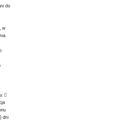
ni do
, w
nia
o
m
u: 
cja
onu
) dni