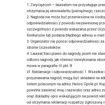
1. Zwycięzcom – laureatom nie przysługuje pr
otrzymania jej ekwiwalentu (pieniężnego, rzecz
2. Nagroda nie może być przeniesiona na osoby 
odpowiedzialności z powodu niezawinionej prze
szczególności z powodu wskazania przez Uczes
Konkursów lub podania błędnego adresu e-mail
3. Organizator nie ponosi odpowiedzialności za
stronie Uczestników.
4. Laureat traci prawo do nagrody, jeżeli nie s
odbioru nagrody, jak również niewykonania obo
mowa w paragrafie III pkt. 8
VI. Reklamacje i odpowiedzialność 1. Wszelkie
przyznawania nagród, mogą być składane na adr
listem poleconym na adres Helios Opole pl. Kop
powinna zawierać imię i nazwisko oraz adres z
oraz dokładny opis wskazującym na powód reklam
od otrzymania reklamacji rozpatrzy zgłoszoną r