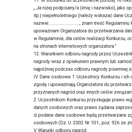
11. W stosunku do uczestników poniżej 18 roku
„ Ja niżej podpisany/a (imię i nazwisko), jako 
itp.) niepełnoletniego (należy wskazać dane Uc
nazwie:…………………………., znam treść Regulaminu Kon
upoważniam Organizatora do przetwarzania da
w Regulaminie, dla celów realizacji Konkursu, o
na stronach internetowych organizatora.”
12. Warunkiem odbioru nagrody przez Uczestnik
nagrody wraz z opiekunem prawnym lub samodzi
najpóźniej podczas odbioru nagrody pisemnej z
IV. Dane osobowe 1. Uczestnicy Konkursu i ic
zgodę i upoważniają Organizatora do przetwarz
przyznanych nagród oraz innych celów związany
2. Uczestnikom Konkursu przysługuje prawo wg
danych osobowych oraz prawo żądania zaprzesta
iż podane dane osobowe będą przetwarzane zgod
osobowych (Dz. U. 2002 Nr 101., poz. 926 ze zm
V. Warunki odbioru nagród