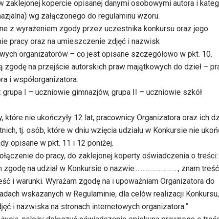
w zaklejonej kopercie opisanej danymi osobowymi autora i kateg
nazjalna) wg załączonego do regulaminu wzoru.
zne z wyrażeniem zgody przez uczestnika konkursu oraz jego
ie pracy oraz na umieszczenie zdjęć i nazwisk
wych organizatorów – co jest opisane szczegółowo w pkt. 10.
ją zgodę na przejście autorskich praw majątkowych do dzieł – pr
ra i współorganizatora.
grupa I – uczniowie gimnazjów, grupa II – uczniowie szkół
które nie ukończyły 12 lat, pracownicy Organizatora oraz ich dz
ch, tj. osób, które w dniu wzięcia udziału w Konkursie nie ukoń
y opisane w pkt. 11 i 12 poniżej.
łączenie do pracy, do zaklejonej koperty oświadczenia o treści:
am zgodę na udział w Konkursie o nazwie:…………………….., znam treść
reść i warunki. Wyrażam zgodę na i upoważniam Organizatora do
dach wskazanych w Regulaminie, dla celów realizacji Konkursu,
jęć i nazwiska na stronach internetowych organizatora.”