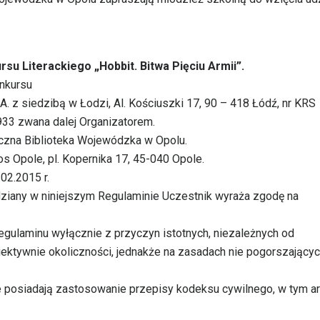
su Literackiego „Hobbit. Bitwa Pięciu Armii”.
onkursu
A. z siedzibą w Łodzi, Al. Kościuszki 17, 90 – 418 Łódź, nr KRS
3 zwana dalej Organizatorem.
czna Biblioteka Wojewódzka w Opolu.
os Opole, pl. Kopernika 17, 45-040 Opole.
.02.2015 r.
dziany w niniejszym Regulaminie Uczestnik wyraża zgodę na
egulaminu wyłącznie z przyczyn istotnych, niezależnych od
iektywnie okoliczności, jednakże na zasadach nie pogorszający
 posiadają zastosowanie przepisy kodeksu cywilnego, w tym ar