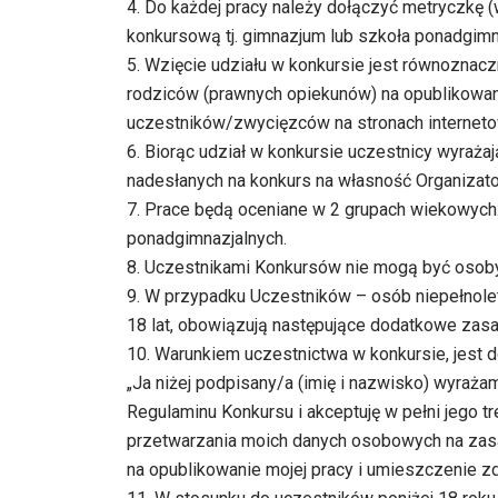
4. Do każdej pracy należy dołączyć metryczkę (
konkursową tj. gimnazjum lub szkoła ponadgim
5. Wzięcie udziału w konkursie jest równoznac
rodziców (prawnych opiekunów) na opublikowan
uczestników/zwycięzców na stronach interneto
6. Biorąc udział w konkursie uczestnicy wyraża
nadesłanych na konkurs na własność Organizato
7. Prace będą oceniane w 2 grupach wiekowych: 
ponadgimnazjalnych.
8. Uczestnikami Konkursów nie mogą być osoby, 
9. W przypadku Uczestników – osób niepełnoletni
18 lat, obowiązują następujące dodatkowe zasad
10. Warunkiem uczestnictwa w konkursie, jest do
„Ja niżej podpisany/a (imię i nazwisko) wyraż
Regulaminu Konkursu i akceptuję w pełni jego t
przetwarzania moich danych osobowych na zasa
na opublikowanie mojej pracy i umieszczenie zd