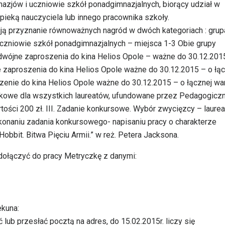
nazjów i uczniowie szkół ponadgimnazjalnych, biorący udział w
ieką nauczyciela lub innego pracownika szkoły.
ją przyznanie równoważnych nagród w dwóch kategoriach : grupa
uczniowie szkół ponadgimnazjalnych – miejsca 1-3 Obie grupy
odwójne zaproszenia do kina Helios Opole – ważne do 30.12.201
ne zaproszenia do kina Helios Opole ważne do 30.12.2015 – o łą
zenie do kina Helios Opole ważne do 30.12.2015 – o łącznej wa
akowe dla wszystkich laureatów, ufundowane przez Pedagogicz
ości 200 zł. III. Zadanie konkursowe. Wybór zwycięzcy – laurea
onaniu zadania konkursowego- napisaniu pracy o charakterze
„Hobbit. Bitwa Pięciu Armii.” w reż. Petera Jacksona.
dołączyć do pracy Metryczkę z danymi:
ekuna:
lub przesłać pocztą na adres, do 15.02.2015r. liczy się