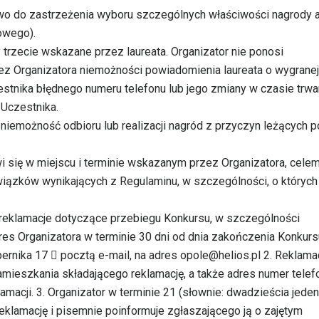
awo do zastrzeżenia wyboru szczególnych właściwości nagrody a
owego).
trzecie wskazane przez laureata. Organizator nie ponosi
z Organizatora niemożności powiadomienia laureata o wygranej
tnika błędnego numeru telefonu lub jego zmiany w czasie trwa
 Uczestnika.
 niemożność odbioru lub realizacji nagród z przyczyn leżących p
tawi się w miejscu i terminie wskazanym przez Organizatora, cele
wiązków wynikających z Regulaminu, w szczególności, o których
 reklamacje dotyczące przebiegu Konkursu, w szczególności
es Organizatora w terminie 30 dni od dnia zakończenia Konkurs
ernika 17  pocztą e-mail, na adres opole@helios.pl 2. Reklama
amieszkania składającego reklamację, a także adres numer telef
acji. 3. Organizator w terminie 21 (słownie: dwadzieścia jeden
eklamację i pisemnie poinformuje zgłaszającego ją o zajętym