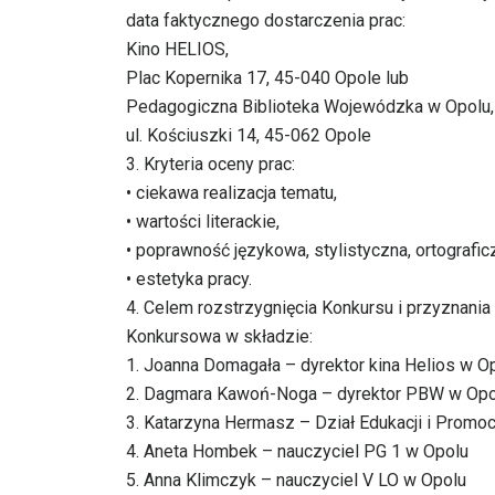
data faktycznego dostarczenia prac:
Kino HELIOS,
Plac Kopernika 17, 45-040 Opole lub
Pedagogiczna Biblioteka Wojewódzka w Opolu,
ul. Kościuszki 14, 45-062 Opole
3. Kryteria oceny prac:
• ciekawa realizacja tematu,
• wartości literackie,
• poprawność językowa, stylistyczna, ortograficz
• estetyka pracy.
4. Celem rozstrzygnięcia Konkursu i przyznani
Konkursowa w składzie:
1. Joanna Domagała – dyrektor kina Helios w O
2. Dagmara Kawoń-Noga – dyrektor PBW w Opo
3. Katarzyna Hermasz – Dział Edukacji i Promo
4. Aneta Hombek – nauczyciel PG 1 w Opolu
5. Anna Klimczyk – nauczyciel V LO w Opolu