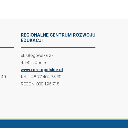
REGIONALNE CENTRUM ROZWOJU
EDUKACJI
ul. Głogowska 27
45-315 Opole
www.rcre.opolskie.pl
2 40
tel.: +48 77 404 75 30
REGON: 000 196 718