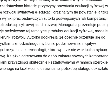
przedstawiono historię, przyczyny powstania edukacji cyfrowej w
 rozwoju światowej e-edukacji oraz na tym tle powstanie, a tak
je wyniki prac badawczych autorki poświęconych roli kompetencji
i edukacji cyfrowej na ich rozwój. Monografia prezentuje począ
je poświęcone tej tematyce, produkty edukacji cyfrowej, modele 
kierunki rozwoju. Autorka podkreśla, że obecnie oczekuje się od
stkim samodzielnego myślenia, podejmowania inicjatyw,
korzystania z technologii, które wpisze się w aktualną sytuacj
łową. Książka adresowana do osób zainteresowanych kompetenc
jami przyszłości skutecznie kształtowanymi w ramach szerokie
ionego na kształcenie ustawiczne, potrzebę stałego dokształc