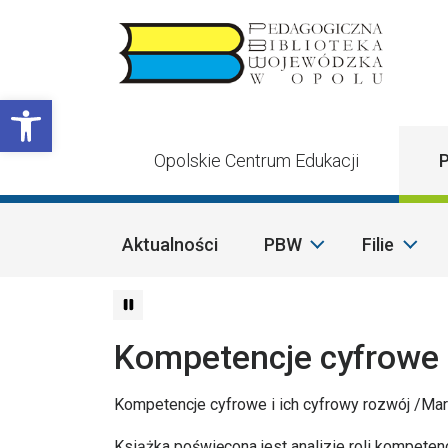
Przejdź do treści
Otwórz pasek narzędzi
Opolskie Centrum Edukacji
P
Aktualności
PBW
Filie
Kompetencje cyfrowe i
Kompetencje cyfrowe i ich cyfrowy rozwój /Mar
Książka poświęcona jest analizie roli kompete