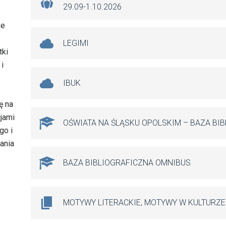
29.09-1.10.2026
że
LEGIMI
tki
i
IBUK
ę na
jami
OŚWIATA NA ŚLĄSKU OPOLSKIM – BAZA BI
go i
ania
BAZA BIBLIOGRAFICZNA OMNIBUS
MOTYWY LITERACKIE, MOTYWY W KULTURZE