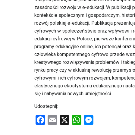
zasadności rozwoju w e-edukacji. W publikacji 
kontekście społecznym i gospodarczym, historię
rozwój polskiej e-edukacji. Publikacja prezentu
cyfrowych w społeczeństwie oraz wpływowi i rol
edukacji cyfrowej w Polsce, pierwsze konferenc
programy edukacyjne online, ich potencjał oraz 
człowieka kompetentnego cyfrowo przede wszy
kreatywnego rozwiązywania problemów i takiego 
rynku pracy czy w aktualną rewolucję przemys
cyfrowymi i ich cyfrowym rozwojem, kompetenc
elastycznego ekostystemu edukacyjnego nastaw
się i nabywania nowych umiejętności.
Udostepnij:
F
E
X
W
M
a
m
h
es