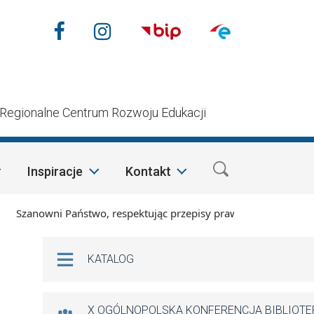
Nasze media społecznościow
Facebook
Instagram
n
Regionalne Centrum Rozwoju Edukacji
Inspiracje
Kontakt
Szanowni Państwo, respektując przepisy prawa i mając na wzgl
Na skróty
KATALOG
X OGÓLNOPOLSKA KONFERENCJA BIBLIOT