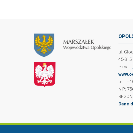
OPOLS
ul. Gł
45-315
e-mail:
www.oc
tel.: +
NIP: 75
REGON:
Dane d