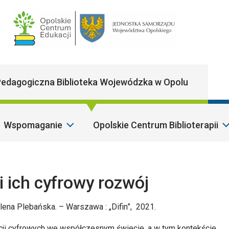
Main Navigatio
edagogiczna Biblioteka Wojewódzka w Opolu
Wspomaganie
Opolskie Centrum Biblioterapii
 ich cyfrowy rozwój
lena Plebańska. – Warszawa : „Difin”, 2021.
ncji cyfrowych we współczesnym świecie, a w tym kontekście