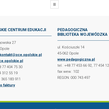
WSTRZYMAJ
KIE CENTRUM EDUKACJI
PEDAGOGICZNA
BIBLIOTEKA WOJEWÓDZKA
ogowska 27
ul. Kościuszki 14
 Opole
45-062 Opole
kontakt@oce.opolskie.pl
www.pedagogiczna.pl
e.opolskie.pl
tel.: +48 77 453 66 92, 77 454 1
48 77 404 75 30
fax wew.: 102
4 312 55 19
REGON: 000 743 497
 365 183 911
o faktury