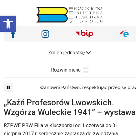
Przejdź do treści
Otwórz pasek narzędzi
Nasze media społecznościowe i inne
Facebook
Instagram
Main Navigation
Zmień jednostkę
Rozwiń menu
Szanowni Państwo, respektując przepisy prawa 
„Kaźń Profesorów Lwowskich.
Wzgórza Wuleckie 1941” – wystawa
RZPWE PBW Filia w Kluczborku od 1 czerwca do 31
sierpnia 2017 r. serdecznie zaprasza do zwiedzania