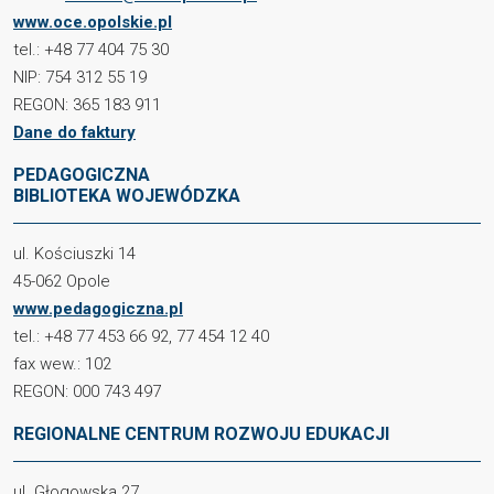
www.oce.opolskie.pl
tel.: +48 77 404 75 30
NIP: 754 312 55 19
REGON: 365 183 911
Dane do faktury
PEDAGOGICZNA
BIBLIOTEKA WOJEWÓDZKA
ul. Kościuszki 14
45-062 Opole
www.pedagogiczna.pl
tel.: +48 77 453 66 92, 77 454 12 40
fax wew.: 102
REGON: 000 743 497
REGIONALNE CENTRUM ROZWOJU EDUKACJI
ul. Głogowska 27