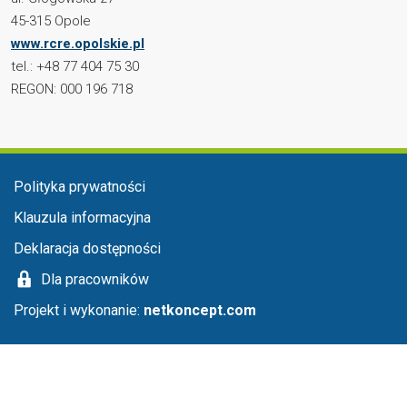
45-315 Opole
www.rcre.opolskie.pl
tel.: +48 77 404 75 30
REGON: 000 196 718
Menu stopka
Polityka prywatności
Klauzula informacyjna
Deklaracja dostępności
Dla pracowników
Projekt i wykonanie:
netkoncept.com