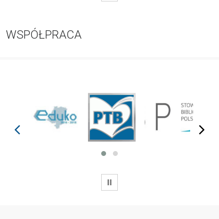
WSPÓŁPRACA
prev
next
WSTRZYMAJ