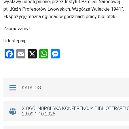
wystawy udostępnionej przez Instytut Pamięci Narodowej
pt. „Kaźń Profesorów Lwowskich. Wzgórza Wuleckie 1941”.
Ekspozycję można oglądać w godzinach pracy biblioteki.
Zapraszamy!
Udostepnij:
F
E
X
W
M
a
m
h
es
ce
ail
at
se
b
s
n
Na skróty
KATALOG
o
A
g
o
p
er
k
p
X OGÓLNOPOLSKA KONFERENCJA BIBLIOTERAPE
29.09-1.10.2026