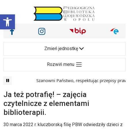
Przejdź do treści
Otwórz pasek narzędzi
Nasze media społecznościowe i inne
Facebook
Instagram
Main Navigation
Zmień jednostkę
Rozwiń menu
Szanowni Państwo, respektując przepisy prawa i
Ja też potrafię! – zajęcia
czytelnicze z elementami
biblioterapii.
30 marca 2022 r. kluczborską filię PBW odwiedziły dzieci z