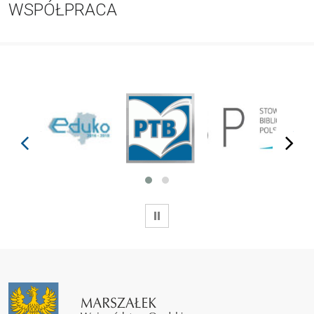
WSPÓŁPRACA
prev
next
WSTRZYMAJ