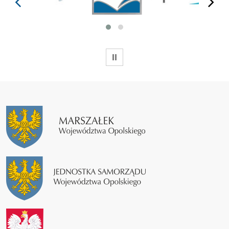
prev
next
WSTRZYMAJ