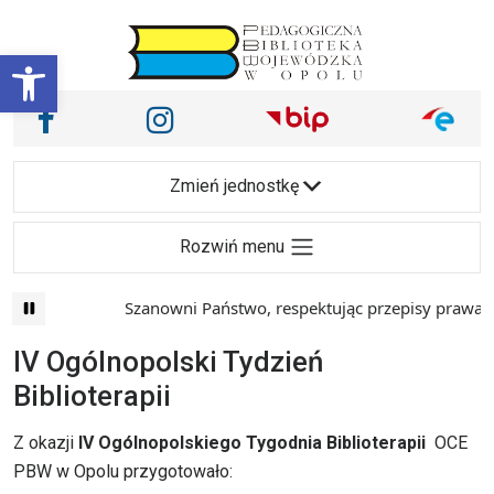
Przejdź do treści
Otwórz pasek narzędzi
Nasze media społecznościowe i inne
Facebook
Instagram
Main Navigation
Zmień jednostkę
Rozwiń menu
Szanowni Państwo, respektując przepisy prawa i m
IV Ogólnopolski Tydzień
Biblioterapii
Z okazji
IV Ogólnopolskiego Tygodnia Biblioterapii
OCE
PBW w Opolu przygotowało: