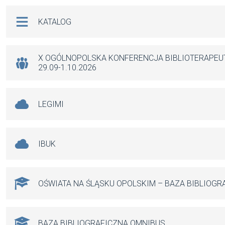
b
s
n
Na skróty
KATALOG
o
A
g
o
p
er
k
p
X OGÓLNOPOLSKA KONFERENCJA BIBLIOTERAPE
29.09-1.10.2026
LEGIMI
IBUK
OŚWIATA NA ŚLĄSKU OPOLSKIM – BAZA BIBLIOGR
BAZA BIBLIOGRAFICZNA OMNIBUS