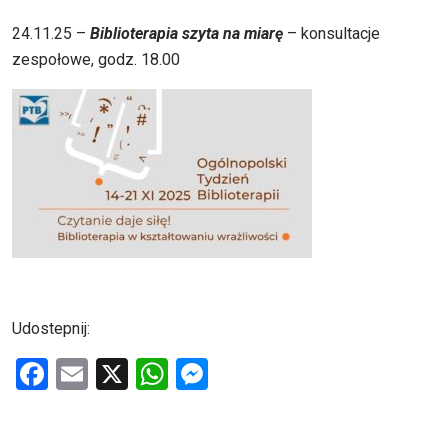
24.11.25 –
Biblioterapia szyta na miarę
– konsultacje
zespołowe, godz. 18.00
Udostepnij:
F
E
X
W
M
a
m
h
es
ce
ail
at
se