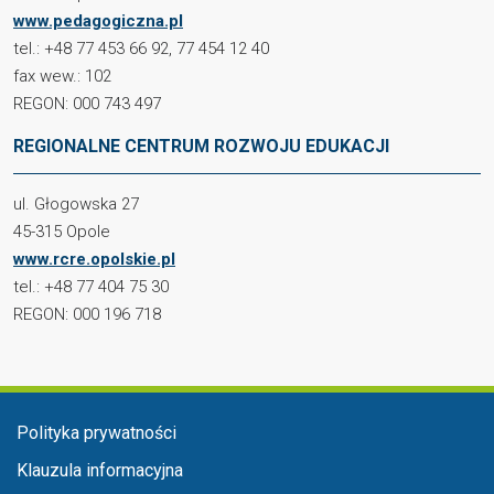
www.pedagogiczna.pl
tel.: +48 77 453 66 92, 77 454 12 40
fax wew.: 102
REGON: 000 743 497
REGIONALNE CENTRUM ROZWOJU EDUKACJI
ul. Głogowska 27
45-315 Opole
www.rcre.opolskie.pl
tel.: +48 77 404 75 30
REGON: 000 196 718
Menu stopka
Polityka prywatności
Klauzula informacyjna