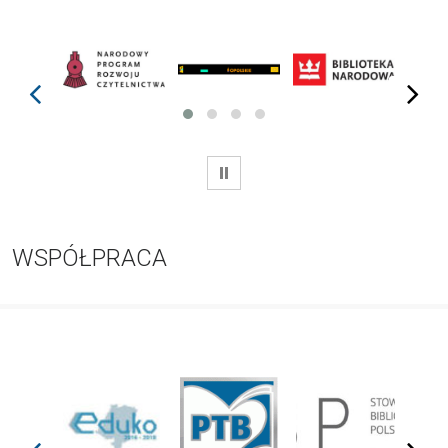
prev
next
WSTRZYMAJ
WSPÓŁPRACA