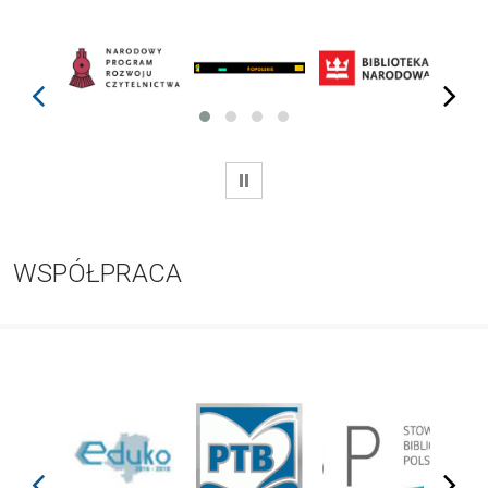
prev
next
WSTRZYMAJ
WSPÓŁPRACA
prev
next