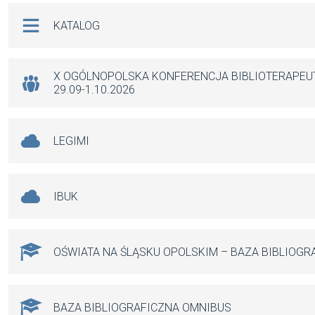
b
s
n
Na skróty
KATALOG
o
A
g
o
p
er
k
p
X OGÓLNOPOLSKA KONFERENCJA BIBLIOTERAPE
29.09-1.10.2026
LEGIMI
IBUK
OŚWIATA NA ŚLĄSKU OPOLSKIM – BAZA BIBLIOGR
BAZA BIBLIOGRAFICZNA OMNIBUS