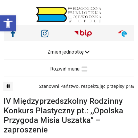
Przejdź do treści
Otwórz pasek narzędzi
Nasze media społecznościowe i inne
Facebook
Instagram
Main Navigation
Zmień jednostkę
Rozwiń menu
Szanowni Państwo, respektując przepisy prawa 
IV Międzyprzedszkolny Rodzinny
Konkurs Plastyczny pt.: ,,Opolska
Przygoda Misia Uszatka” –
zaproszenie