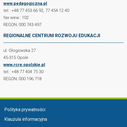
www.pedagogiczna.pl
tel.: +48 77 453 66 92, 77 454 12 40
fax wew.: 102
REGON: 000 743 497
REGIONALNE CENTRUM ROZWOJU EDUKACJI
ul. Głogowska 27
45-315 Opole
www.rcre.opolskie.pl
tel.: +48 77 404 75 30
REGON: 000 196 718
Menu stopka
Polityka prywatności
Klauzula informacyjna