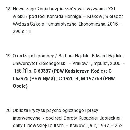
Nowe zagrożenia bezpieczeństwa : wyzwania XXI
wieku / pod red. Konrada Henniga. – Kraków ; Sieradz :
Wyższa Szkoła Humanistyczno-Ekonomiczna, 2015. –
296 s. : il.
O rodzajach pomocy / Barbara Hajduk , Edward Hajduk ;
Uniwersytet Zielonogórski. – Kraków : „Impuls”, 2006. –
158,[1] s.
C 60337 (PBW Kędzierzyn-Koźle) ; C
063925 (PBW Nysa) ; C 192614, M 192769 (PBW
Opole)
Oblicza kryzysu psychologicznego i pracy
interwencyjnej / pod red. Doroty Kubackiej-Jasieckiej i
Anny Lipowskiej-Teutsch. – Kraków : „All”, 1997. – 262