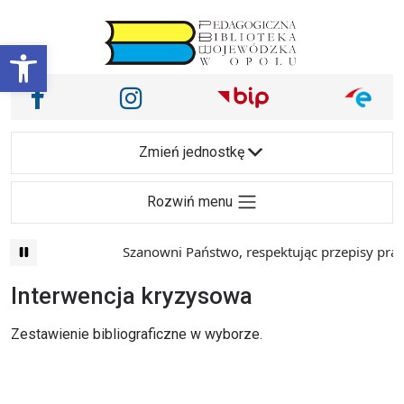
Przejdź do treści
Otwórz pasek narzędzi
Nasze media społecznościowe i inne
Facebook
Instagram
Main Navigation
Zmień jednostkę
Rozwiń menu
Szanowni Państwo, respektując przepisy prawa i maj
Interwencja kryzysowa
Zestawienie bibliograficzne w wyborze.