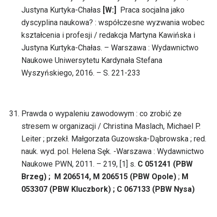
Justyna Kurtyka-Chałas
[W:]
Praca socjalna jako
dyscyplina naukowa? : współczesne wyzwania wobec
kształcenia i profesji / redakcja Martyna Kawińska i
Justyna Kurtyka-Chałas. – Warszawa : Wydawnictwo
Naukowe Uniwersytetu Kardynała Stefana
Wyszyńskiego, 2016. – S. 221-233
Prawda o wypaleniu zawodowym : co zrobić ze
stresem w organizacji / Christina Maslach, Michael P.
Leiter ; przekł. Małgorzata Guzowska-Dąbrowska ; red.
nauk. wyd. pol. Helena Sęk. -Warszawa : Wydawnictwo
Naukowe PWN, 2011. – 219, [1] s.
C 051241 (PBW
Brzeg) ; M 206514, M 206515 (PBW Opole)
;
M
053307 (PBW Kluczbork) ; C 067133 (PBW Nysa)