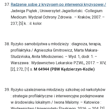
Radzenie sobie z kryzysem po interwencji kryzysowej /
Jadwiga Piątek ; Uniwersytet Jagielloński. -Collegium
Medicum. Wydział Ochrony Zdrowia . – Kraków, 2007. –
237, [5] k. : il. kolor.
Ryzyko samobójstwa u młodzieży : diagnoza, terapia,
profilaktyka / Agnieszka Gmitrowicz, Marta Makara-
Studzińska, Anita Młodożeniec. – Wyd. 1, dodr. 1. –
Warszawa : Wydawnictwo Lekarskie PZWL, 2017. – XIV,
[2], 272, [1] s.
M 64944 (PBW Kędzierzyn-Koźle)
Ryzyko uzależnienia młodzieży szkolnej od narkotyków
: strategie profilaktyczne i interwencyjne podejmowane
w środowisku lokalnym / Iwona Malorny. – Katowice :
Wydawnictwo Uniwersytetu Śląskiego, 2016. — 204, [2]