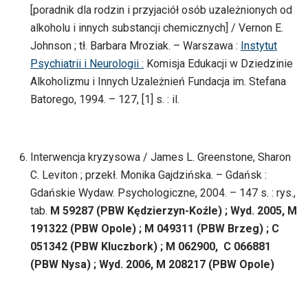
[poradnik dla rodzin i przyjaciół osób uzależnionych od
alkoholu i innych substancji chemicznych] / Vernon E.
Johnson ; tł. Barbara Mroziak. – Warszawa :
Instytut
Psychiatrii i Neurologii :
Komisja Edukacji w Dziedzinie
Alkoholizmu i Innych Uzależnień Fundacja im. Stefana
Batorego, 1994. – 127, [1] s. : il.
Interwencja kryzysowa / James L. Greenstone, Sharon
C. Leviton ; przekł. Monika Gajdzińska. – Gdańsk :
Gdańskie Wydaw. Psychologiczne, 2004. – 147 s. : rys.,
tab.
M 59287 (PBW Kędzierzyn-Koźle) ; Wyd. 2005, M
191322 (PBW Opole) ; M 049311 (PBW Brzeg) ; C
051342 (PBW Kluczbork) ; M 062900, C 066881
(PBW Nysa) ; Wyd. 2006, M 208217 (PBW Opole)