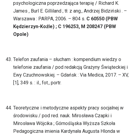
psychologiczna poprzedzająca terapię / Richard K.
James , Burl E. Gilliland ; tł. z ang., Andrzej Bidziński . –
Warszawa : PARPA, 2006. – 804 s.
C 60550 (PBW
Kędzierzyn-Koźle) ; C 196253, M 208247 (PBW
Opole)
Telefon zaufania – słucham : kompendium wiedzy o
telefonie zaufania / pod redakcją Grażyny Świąteckiej i
Ewy Czuchnowskiej. – Gdańsk : Via Medica, 2017. – XV,
[1], 349 s. : il., fot., portr.
Teoretyczne i metodyczne aspekty pracy socjalnej w
środowisku / pod red. nauk. Mirosława Czapki i
Mirosława Wójcika ; Górnośląska Wyższa Szkoła
Pedagogiczna imienia Kardynała Augusta Hlonda w