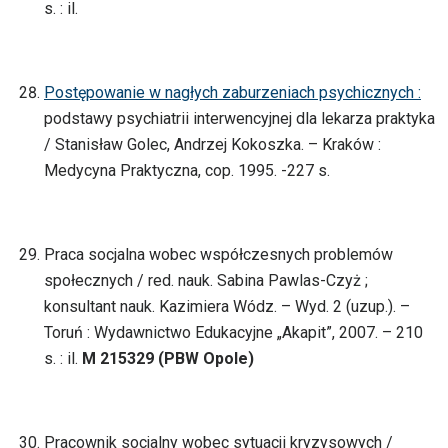
s. : il.
Postępowanie w nagłych zaburzeniach psychicznych :
podstawy psychiatrii interwencyjnej dla lekarza praktyka
/ Stanisław Golec, Andrzej Kokoszka. – Kraków :
Medycyna Praktyczna, cop. 1995. -227 s.
Praca socjalna wobec współczesnych problemów
społecznych / red. nauk. Sabina Pawlas-Czyż ;
konsultant nauk. Kazimiera Wódz. – Wyd. 2 (uzup.). –
Toruń : Wydawnictwo Edukacyjne „Akapit”, 2007. – 210
s. : il.
M 215329 (PBW Opole)
Pracownik socjalny wobec sytuacji kryzysowych /