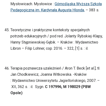
Mysłowicach. Mysłowice :
Górnośląska Wyższa Szkoła
Pedagogiczna im. Kardynała Augusta Hlonda,
– 383 s.
Teoretyczne i praktyczne konteksty specjalnych
potrzeb edukacyjnych / pod red. Jolanty Rybskiej-Klapy,
Hanny Stępniewskiej-Gębik. – Kraków : Wydawnictwo
Libron – Filip Lohner, cop. 2016. – 322, [1] s. : il.
Terapia poznawcza uzależnień / Aron T. Beck [et al.]; tł.
Jan Chodkiewicz, Joanna Witkowska. -Kraków
: Wydawnictwo Uniwersytetu Jagiellońskiego, 2007. –
XII, 362 s. : il. Sygn.
C 197996, M 198029 (PBW
Opole)