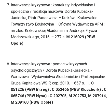
Interwencja kryzysowa : konteksty indywidualne i
społeczne / redakcja naukowa: Dorota Kubacka-
Jasiecka, Piotr Passowicz. – Kraków : Krakowskie
Towarzystwo Edukacyjne – Oficyna Wydawnicza AFM :
na zlec. Krakowskiej Akademii im. Andrzeja Frycza
Modrzewskiego, 2016. – 277 s.
M 216029 (PBW
Opole)
Interwencja kryzysowa : pomoc w kryzysach
psychologicznych / Dorota Kubacka-Jasiecka. -
Warszawa : Wydawnictwa Akademickie i Profesjonalne.
Grupa Kapitałowa WSiP, cop. 2010. – 657 s. : il.
C
051226 (PBW Brzeg) ; C 052466 (PBW Kluczbork) ; C
065746 (PBW Nysa) ; C 202705, M 202753, M 207914,
M 209160 (PBW Opole)