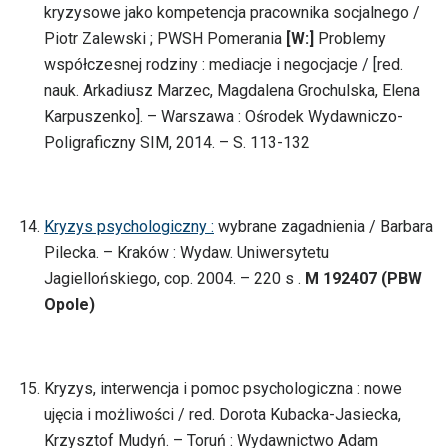
kryzysowe jako kompetencja pracownika socjalnego /
Piotr Zalewski ; PWSH Pomerania
[W:]
Problemy
współczesnej rodziny : mediacje i negocjacje / [red.
nauk. Arkadiusz Marzec, Magdalena Grochulska, Elena
Karpuszenko]. – Warszawa : Ośrodek Wydawniczo-
Poligraficzny SIM, 2014. – S. 113-132
Kryzys psychologiczny :
wybrane zagadnienia / Barbara
Pilecka. – Kraków : Wydaw. Uniwersytetu
Jagiellońskiego, cop. 2004. – 220 s .
M 192407 (PBW
Opole)
Kryzys, interwencja i pomoc psychologiczna : nowe
ujęcia i możliwości / red. Dorota Kubacka-Jasiecka,
Krzysztof Mudyń. – Toruń : Wydawnictwo Adam