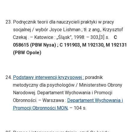
Podręcznik teorii dla nauczycieli praktyki w pracy
socjalnej / wybór Joyce Lishman ; tł. z ang., Krzysztof
Czekaj . – Katowice : „Śląsk”, 1998. – 303,[3] s.
C
058615 (PBW Nysa) ; C 191903, M 192130, M 192131
(PBW Opole)
Podstawy interwencji kryzysowej :
poradnik
metodyczny dla psychologów / Ministerstwo Obrony
Narodowej. Departament Wychowania i Promocji
Obronności. – Warszawa :
Departament Wychowania i
Promocji Obronności MON,
– 104 s.