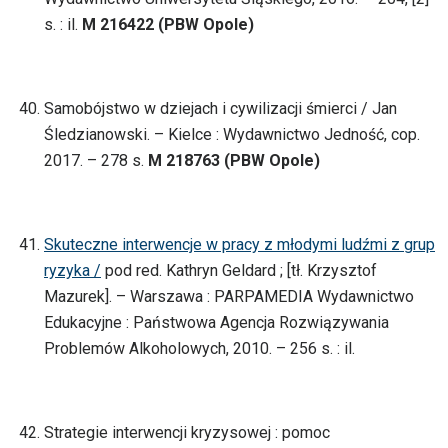
s. : il.
M 216422 (PBW Opole)
Samobójstwo w dziejach i cywilizacji śmierci / Jan
Śledzianowski. – Kielce : Wydawnictwo Jedność, cop.
2017. – 278 s.
M 218763 (PBW Opole)
Skuteczne interwencje w pracy z młodymi ludźmi z grup
ryzyka /
pod red. Kathryn Geldard ; [tł. Krzysztof
Mazurek]. – Warszawa : PARPAMEDIA Wydawnictwo
Edukacyjne : Państwowa Agencja Rozwiązywania
Problemów Alkoholowych, 2010. – 256 s. : il.
Strategie interwencji kryzysowej : pomoc