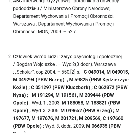
ABC interwencji kryzysowej : poradnik dla dowódcy
pododdziału / Ministerstwo Obrony Narodowej.
Departament Wychowania i Promocji Obronności. –
Warszawa : Departament Wychowania i Promocji
Obronności MON, 2009. – 52 s.
Człowiek wśród ludzi : zarys psychologii społecznej
/ Bogdan Wojciszke . – Wyd.2(3 dodr.). Warszawa
: „Scholar”, cop.2004. – 550,[2] s.
C 049014, M 049015,
M 049294 (PBW Brzeg) ; M 59825 (PBW Kędzierzyn-
Koźle) ; C 051297 (PBW Kluczbork) ; C 062872 (PBW
Nysa) ; M 191294, M 191561, M 209444 (PBW
Opole) ;
Wyd. 1 , 2003:
M 188058, M 188821 (PBW
Opole) ;
Wyd. 3, 2006:
M 049652 (PBW Brzeg) ; M
197677, M 197676, M 201721, M 209569, C 197660
(PBW Opole) ;
Wyd. 3, dodr., 2009:
M 066935 (PBW