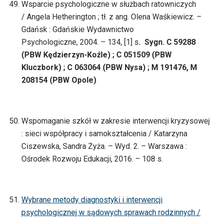
Wsparcie psychologiczne w służbach ratowniczych
/ Angela Hetherington ; tł. z ang. Olena Waśkiewicz. –
Gdańsk : Gdańskie Wydawnictwo
Psychologiczne, 2004. – 134, [1] s
. Sygn. C 59288
(PBW Kędzierzyn-Koźle) ; C 051509 (PBW
Kluczbork) ; C 063064 (PBW Nysa) ; M 191476, M
208154 (PBW Opole)
Wspomaganie szkół w zakresie interwencji kryzysowej
: sieci współpracy i samokształcenia / Katarzyna
Ciszewska, Sandra Żyża. – Wyd. 2. – Warszawa :
Ośrodek Rozwoju Edukacji, 2016. – 108 s.
Wybrane metody diagnostyki i interwencji
psychologicznej w sądowych sprawach rodzinnych /