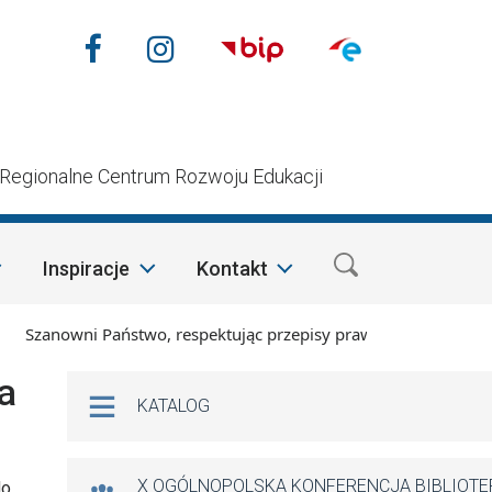
Nasze media społecznościow
Facebook
Instagram
n
Regionalne Centrum Rozwoju Edukacji
Inspiracje
Kontakt
zanowni Państwo, respektując przepisy prawa i mając na wzglę
Na skróty
na
KATALOG
X OGÓLNOPOLSKA KONFERENCJA BIBLIOT
do