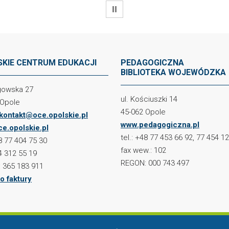
WSTRZYMAJ
KIE CENTRUM EDUKACJI
PEDAGOGICZNA
BIBLIOTEKA WOJEWÓDZKA
ogowska 27
ul. Kościuszki 14
 Opole
45-062 Opole
kontakt@oce.opolskie.pl
www.pedagogiczna.pl
e.opolskie.pl
tel.: +48 77 453 66 92, 77 454 1
48 77 404 75 30
fax wew.: 102
4 312 55 19
REGON: 000 743 497
 365 183 911
o faktury