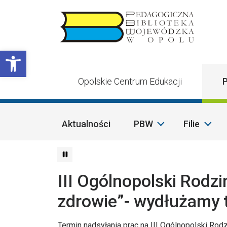
Przejdź do treści
Otwórz pasek narzędzi
Opolskie Centrum Edukacji
P
Aktualności
PBW
Filie
III Ogólnopolski Rodzi
zdrowie”- wydłużamy 
Termin nadsyłania prac na III Ogólnopolski Rod