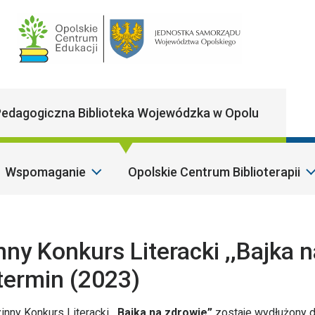
Main Navigatio
edagogiczna Biblioteka Wojewódzka w Opolu
Wspomaganie
Opolskie Centrum Biblioterapii
S
nny Konkurs Literacki ,,Bajka 
termin (2023)
zinny Konkurs Literacki
,,Bajka na zdrowie”
zostaje wydłużony 