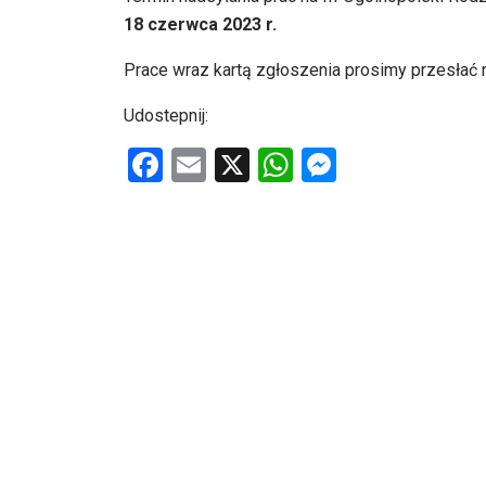
18 czerwca 2023 r.
Prace wraz kartą zgłoszenia prosimy przesłać 
Udostepnij:
F
E
X
W
M
a
m
h
es
ce
ail
at
se
b
s
n
o
A
g
o
p
er
k
p