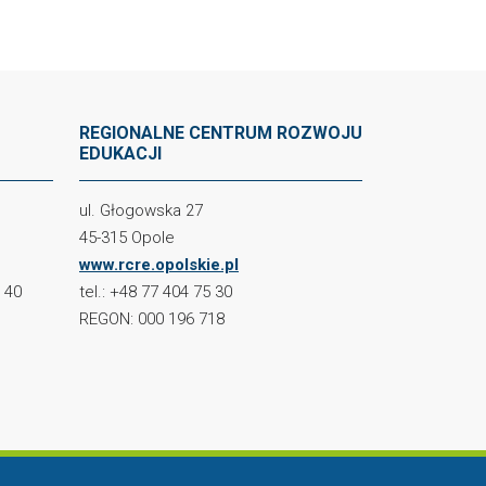
REGIONALNE CENTRUM ROZWOJU
EDUKACJI
ul. Głogowska 27
45-315 Opole
www.rcre.opolskie.pl
2 40
tel.: +48 77 404 75 30
REGON: 000 196 718