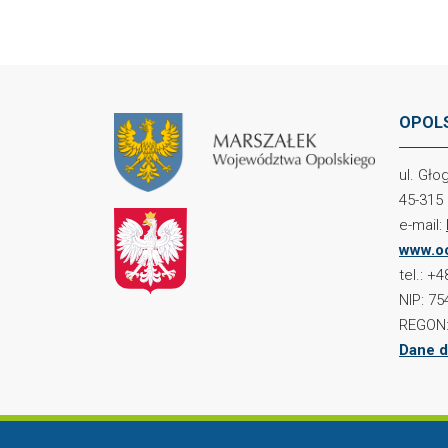
OPOLS
ul. Gł
45-315
e-mail:
www.oc
tel.: +
NIP: 75
REGON:
Dane d