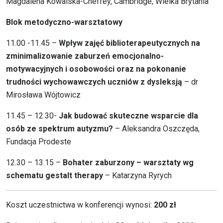
Magdalena Kowalska-Cheffey,
Cambridge, Wielka Brytania
Blok metodyczno-warsztatowy
11.00 -11.45 –
Wpływ zajęć biblioterapeutycznych na
zminimalizowanie zaburzeń emocjonalno-
motywacyjnych i osobowości oraz na pokonanie
trudności wychowawczych uczniów z dysleksją
– dr
Mirosława Wójtowicz
11.45 – 12.30-
Jak budować skuteczne wsparcie dla
osób ze spektrum autyzmu?
– Aleksandra Oszczęda,
Fundacja Prodeste
12.30 – 13.15 –
Bohater zaburzony – warsztaty wg
schematu gestalt therapy
– Katarzyna Ryrych
Koszt uczestnictwa w konferencji wynosi:
200 zł