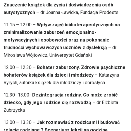
Znaczenie książek dla życia i doświadczenia osób
autystycznych
– dr Joanna Ławicka, Fundacja Prodeste
11.15 – 12.00 –
Wpływ zajęć biblioterapeutycznych na
zminimalizowanie zaburzeń emocjonalno-
motywacyjnych i osobowości oraz na pokonanie
trudności wychowawczych uczniów z dysleksją
– dr
Mirosława Wójtowicz, Uniwersytet Gdański
12.00 – 12.30 –
Bohater zaburzony. Zdrowie psychiczne
bohaterów książek dla dzieci i młodzieży
– Katarzyna
Ryrych, autorka książek dla młodzieży i dorosłych
12.30- 13.00-
Dezintegracja rodziny. Co może zrobić
dziecko, gdy jego rodzice się rozwodzą
– dr Elżbieta
Zubrzycka
13.00 – 13.30 –
Jak rozmawiać z rodzicami i budować
relacje rodzinne ? Scenariusz lekcji na godzinę