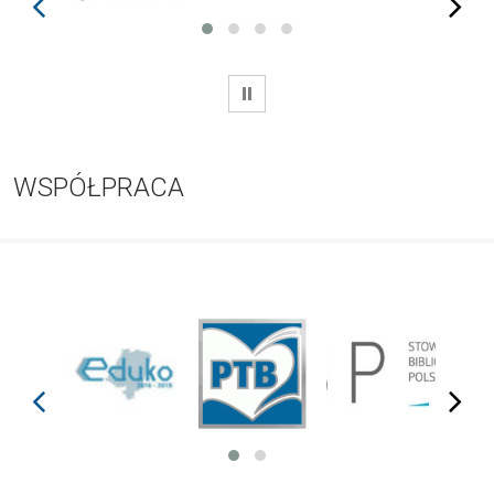
prev
next
WSTRZYMAJ
WSPÓŁPRACA
prev
next