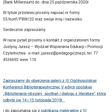
(Bank Millennium) do dnia 25 października 2020r.
W tytule przelewu prosimy napisać nr formy
53/konf/PBW/20 oraz swoje imię i nazwisko.
Serdecznie zapraszamy.
W razie pytań prosimy o kontakt z organizatorem formy
Justyną Jurasz – Wydział Wspierania Edukacji i Promocji
Czytelnictwa : e-mail: j.jurasz@pedagogiczna.pl, tel. 77
4536692 wew. 110
Zapraszamy do obejrzenia galerii z III Ogólnopolskiej
Konferencji Biblioterapeutycznej, V edycji opolskiej
,,Biblioterapia-obszary spotkań i dialogu z literaturę”, która
odbyła się 14 i 15 listopada 2019r.
i do zapoznania się z
publikacją materiałów z III