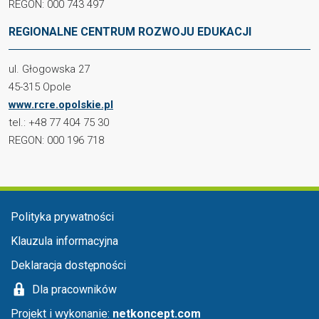
REGON: 000 743 497
REGIONALNE CENTRUM ROZWOJU EDUKACJI
ul. Głogowska 27
45-315 Opole
www.rcre.opolskie.pl
tel.: +48 77 404 75 30
REGON: 000 196 718
Menu stopka
Polityka prywatności
Klauzula informacyjna
Deklaracja dostępności
Dla pracowników
Projekt i wykonanie:
netkoncept.com