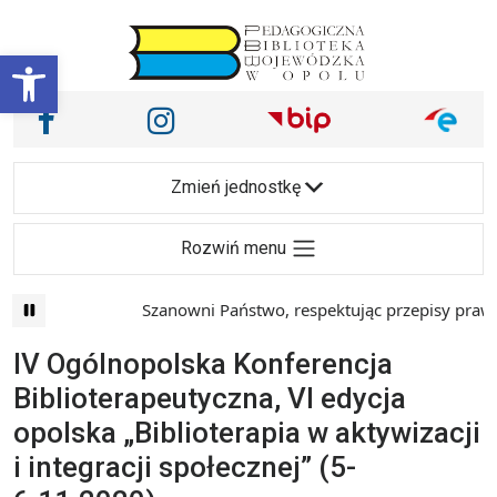
Przejdź do treści
Otwórz pasek narzędzi
Nasze media społecznościowe i inne
Facebook
Instagram
Main Navigation
Zmień jednostkę
Rozwiń menu
Szanowni Państwo, respektując przepisy prawa i 
IV Ogólnopolska Konferencja
Biblioterapeutyczna, VI edycja
opolska „Biblioterapia w aktywizacji
i integracji społecznej” (5-