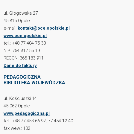
ul. Głogowska 27
45-315 Opole
e-mail:
kontakt@oce.opolskie.pl
www.oce.opolskie.pl
tel.: +48 77 404 75 30
NIP: 754 312 55 19
REGON: 365 183 911
Dane do faktury
PEDAGOGICZNA
BIBLIOTEKA WOJEWÓDZKA
ul. Kościuszki 14
45-062 Opole
www.pedagogiczna.pl
tel.: +48 77 453 66 92, 77 454 12 40
fax wew.: 102