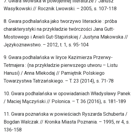
7. Gwara lwowska w powojennej literaturze / Janusz
Wasylkowski // Rocznik Lwowski. – 2005, s. 107-118
8. Gwara podhalańska jako tworzywo literackie : próba
charakterystyki na przykładzie twórczości Jana Gutt-
Mostowego i Anieli Gut-Stapińskiej / Justyna Makowska //
Językoznawstwo. – 2012, t. 1, s. 95-104
9. Gwara podhalańska w liryce Kazimierza Przerwy-
Tetmajera : (na przykładzie pierwszego utworu – Listu
Hanusi) / Anna Mlekodaj // Pamiętnik Polskiego
Towarzystwa Tatrzańskiego. – T. 23 (2014), s. 71-78
10. Gwara podhalańska w opowiadaniach Władysławy Panek
/ Maciej Mączyński // Polonica. – T. 36 (2016), s. 181-189
11. Gwara poznańska w powieściach Ryszarda Schuberta /
Bogdan Walczak // Kronika Miasta Poznania. – 1995, nr 4, s.
136-158