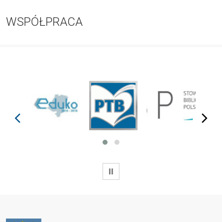
WSPÓŁPRACA
prev
next
WSTRZYMAJ