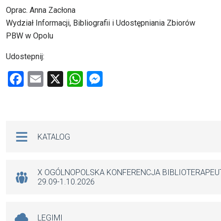
Oprac. Anna Zacłona
Wydział Informacji, Bibliografii i Udostępniania Zbiorów
PBW w Opolu
Udostepnij:
F
E
X
W
M
a
m
h
es
ce
ail
at
se
b
s
n
Na skróty
KATALOG
o
A
g
o
p
er
k
p
X OGÓLNOPOLSKA KONFERENCJA BIBLIOTERAPE
29.09-1.10.2026
LEGIMI