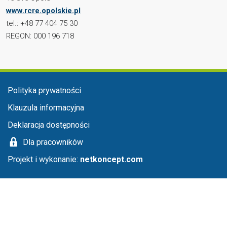
www.rcre.opolskie.pl
tel.: +48 77 404 75 30
REGON: 000 196 718
Menu stopka
Polityka prywatności
Klauzula informacyjna
Deklaracja dostępności
Dla pracowników
Projekt i wykonanie:
netkoncept.com