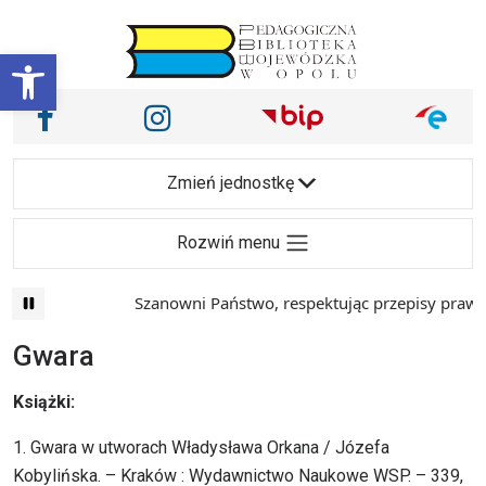
Przejdź do treści
Otwórz pasek narzędzi
Nasze media społecznościowe i inne
Facebook
Instagram
Main Navigation
Zmień jednostkę
Rozwiń menu
Szanowni Państwo, respektując przepisy prawa i m
Gwara
Książki:
1. Gwara w utworach Władysława Orkana / Józefa
Kobylińska. – Kraków : Wydawnictwo Naukowe WSP. – 339,