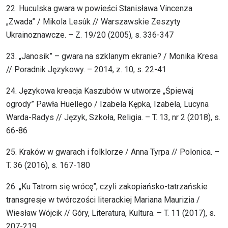
22. Huculska gwara w powieści Stanisława Vincenza
„Zwada” / Mikola Lesûk // Warszawskie Zeszyty
Ukrainoznawcze. – Z. 19/20 (2005), s. 336-347
23. „Janosik” – gwara na szklanym ekranie? / Monika Kresa
// Poradnik Językowy. – 2014, z. 10, s. 22-41
24. Językowa kreacja Kaszubów w utworze „Śpiewaj
ogrody” Pawła Huellego / Izabela Kępka, Izabela, Lucyna
Warda-Radys // Język, Szkoła, Religia. – T. 13, nr 2 (2018), s.
66-86
25. Kraków w gwarach i folklorze / Anna Tyrpa // Polonica. –
T. 36 (2016), s. 167-180
26. „Ku Tatrom się wrócę”, czyli zakopiańsko-tatrzańskie
transgresje w twórczości literackiej Mariana Maurizia /
Wiesław Wójcik // Góry, Literatura, Kultura. – T. 11 (2017), s.
207-219