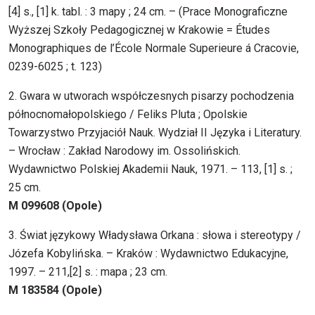
[4] s., [1] k. tabl. : 3 mapy ; 24 cm. – (Prace Monograficzne
Wyższej Szkoły Pedagogicznej w Krakowie = Études
Monographiques de l’École Normale Superieure á Cracovie,
0239-6025 ; t. 123)
2. Gwara w utworach współczesnych pisarzy pochodzenia
północnomałopolskiego / Feliks Pluta ; Opolskie
Towarzystwo Przyjaciół Nauk. Wydział II Języka i Literatury.
– Wrocław : Zakład Narodowy im. Ossolińskich.
Wydawnictwo Polskiej Akademii Nauk, 1971. – 113, [1] s. ;
25 cm.
M 099608 (Opole)
3. Świat językowy Władysława Orkana : słowa i stereotypy /
Józefa Kobylińska. – Kraków : Wydawnictwo Edukacyjne,
1997. – 211,[2] s. : mapa ; 23 cm.
M 183584 (Opole)