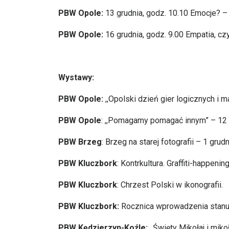
PBW Opole:
13 grudnia, godz. 10.10 Emocje? – d
PBW Opole:
16 grudnia, godz. 9.00 Empatia, czyl
Wystawy:
PBW Opole:
,,Opolski dzień gier logicznych i 
PBW Opole
: ,,Pomagamy pomagać innym” – 12 
PBW Brzeg
: Brzeg na starej fotografii – 1 gru
PBW Kluczbork
: Kontrkultura. Graffiti-happen
PBW Kluczbork
: Chrzest Polski w ikonografii.
PBW Kluczbork:
Rocznica wprowadzenia stanu
PBW Kędzierzyn-Koźle:
,,Święty Mikołaj i mikoł