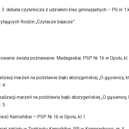
3. debata czytelnicza z udziałem klas gimnazjalnych – PG nr 1 k
ytających Rodzin „Czytacze bajacze”.
owanie świata poznawanie: Madagaskar, PSP Nr 16 w Opolu, kl. 
alizacji marzeń na podstawie bajki aborygeńskiej „O gąsienicy, k
. 4
ealizacji marzeń na podstawie bajki aborygeńskiej „O gąsienicy, 
. 5
eść Kamishibai – PSP Nr 16 w Opolu, kl. I
iat zaklęty w Teatrzyku Kamishibai, PP w Komprachcice, gr. 4