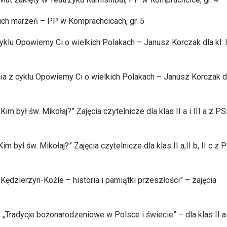
ich marzeń – PP w Komprachcicach, gr. 5
cyklu Opowiemy Ci o wielkich Polakach – Janusz Korczak dla kl. I
ia z cyklu Opowiemy Ci o wielkich Polakach – Janusz Korczak dl
Kim był św. Mikołaj?” Zajęcia czytelnicze dla klas II a i III a z PS
Kim był św. Mikołaj?” Zajęcia czytelnicze dla klas II a,II b, II c z 
„Kędzierzyn-Koźle – historia i pamiątki przeszłości” – zajęcia
 „Tradycje bożonarodzeniowe w Polsce i świecie” – dla klas II a i