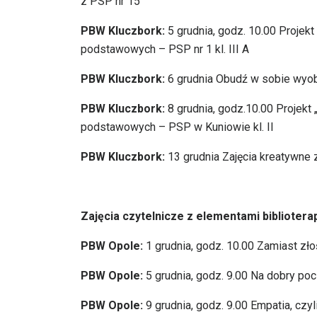
z PSP nr 15
PBW Kluczbork:
5 grudnia, godz. 10.00 Projekt
podstawowych – PSP nr 1 kl. III A
PBW Kluczbork:
6 grudnia Obudź w sobie wyobr
PBW Kluczbork:
8 grudnia, godz.10.00 Projekt 
podstawowych – PSP w Kuniowie kl. II
PBW Kluczbork:
13 grudnia Zajęcia kreatywne z
Zajęcia czytelnicze z elementami biblioterap
PBW Opole:
1 grudnia, godz. 10.00 Zamiast złoś
PBW Opole:
5 grudnia, godz. 9.00 Na dobry po
PBW Opole:
9 grudnia, godz. 9.00 Empatia, czy