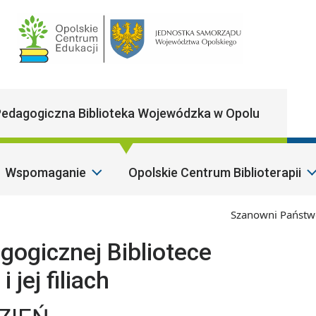
Main Navigatio
edagogiczna Biblioteka Wojewódzka w Opolu
Wspomaganie
Opolskie Centrum Biblioterapii
Szanowni Państwo, respe
ogicznej Bibliotece
jej filiach