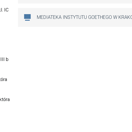
l. IC
MEDIATEKA INSTYTUTU GOETHEGO W KRAK
III b
tóra
która