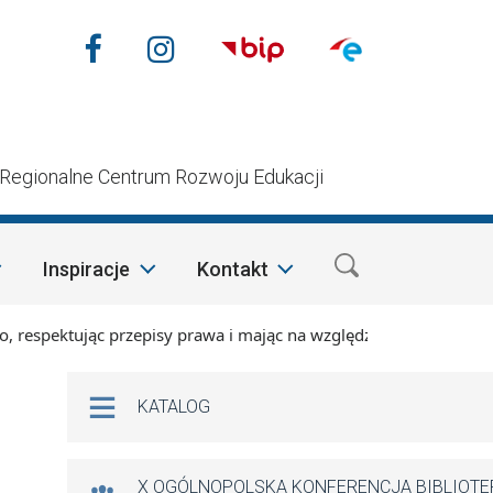
Nasze media społecznościow
Facebook
Instagram
n
Regionalne Centrum Rozwoju Edukacji
Inspiracje
Kontakt
ktując przepisy prawa i mając na względzie szczególną dbałoś
Na skróty
KATALOG
X OGÓLNOPOLSKA KONFERENCJA BIBLIOT