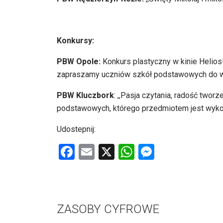
Konkursy:
PBW Opole:
Konkurs plastyczny w kinie Helio
zapraszamy uczniów szkół podstawowych do wz
PBW Kluczbork
: ,,Pasja czytania, radość twor
podstawowych, którego przedmiotem jest wykona
Udostepnij:
F
E
X
W
M
a
m
h
es
ce
ail
at
se
b
s
n
ZASOBY CYFROWE
o
A
g