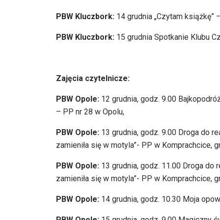
PBW Kluczbork:
14 grudnia „Czytam książkę” – 
PBW Kluczbork:
15 grudnia Spotkanie Klubu Cz
Zajęcia czytelnicze:
PBW Opole:
12 grudnia, godz. 9.00 Bajkopodróż
– PP nr 28 w Opolu,
PBW Opole:
13 grudnia, godz. 9.00 Droga do re
zamieniła się w motyla”- PP w Komprachcice, gr
PBW Opole:
13 grudnia, godz. 11.00 Droga do r
zamieniła się w motyla”- PP w Komprachcice, gr
PBW Opole:
14 grudnia, godz. 10.30 Moja opowi
PBW Opole:
15 grudnia, godz. 9.00 Magiczny św