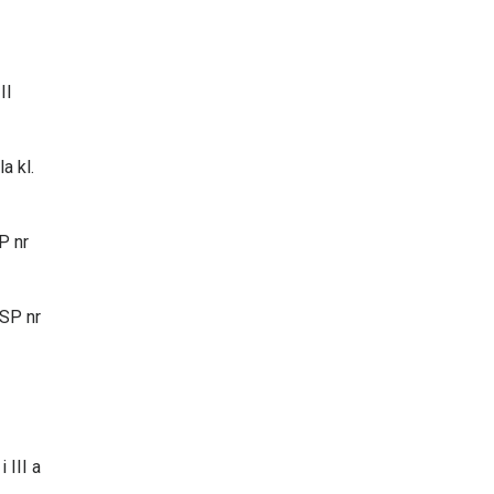
II
a kl.
P nr
PSP nr
 III a