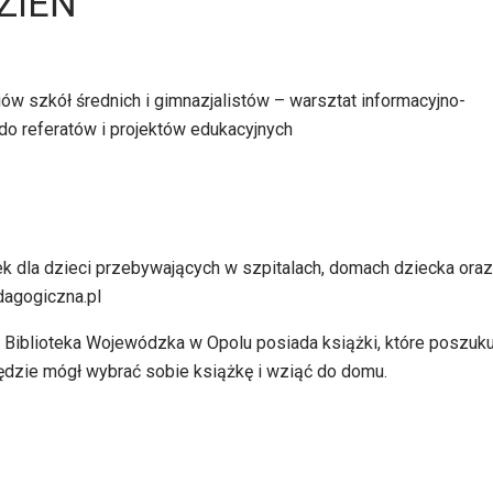
ZIEŃ
iów szkół średnich i gimnazjalistów – warsztat informacyjno-
do referatów i projektów edukacyjnych
żek dla dzieci przebywających w szpitalach, domach dziecka oraz
dagogiczna.pl
 Biblioteka Wojewódzka w Opolu posiada książki, które poszuku
ędzie mógł wybrać sobie książkę i wziąć do domu.