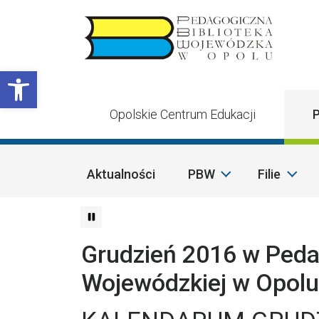
Przejdź do treści
Otwórz pasek narzędzi
Opolskie Centrum Edukacji
P
Aktualności
PBW
Filie
Grudzień 2016 w Pedag
Wojewódzkiej w Opolu i 