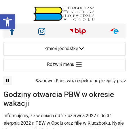
Przejdź do treści
Otwórz pasek narzędzi
Nasze media społecznościowe i inne
Facebook
Instagram
Main Navigation
Zmień jednostkę
Rozwiń menu
Szanowni Państwo, respektując przepisy prawa i
Godziny otwarcia PBW w okresie
wakacji
Informujemy, że w dniach od 27 czerwca 2022 r. do 31
sierpnia 2022 r. PBW w Opolu oraz filie w Kluczborku, Nysie