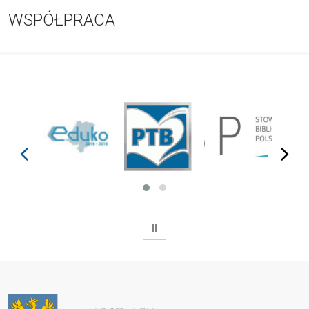
WSPÓŁPRACA
prev
next
WSTRZYMAJ