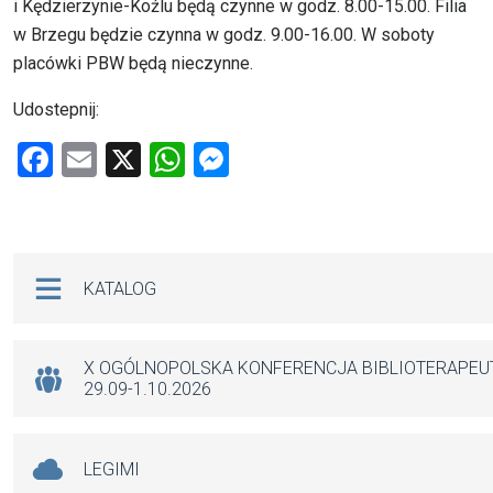
i Kędzierzynie-Koźlu będą czynne w godz. 8.00-15.00. Filia
w Brzegu będzie czynna w godz. 9.00-16.00. W soboty
placówki PBW będą nieczynne.
Udostepnij:
F
E
X
W
M
a
m
h
es
ce
ail
at
se
b
s
n
Na skróty
KATALOG
o
A
g
o
p
er
k
p
X OGÓLNOPOLSKA KONFERENCJA BIBLIOTERAPE
29.09-1.10.2026
LEGIMI