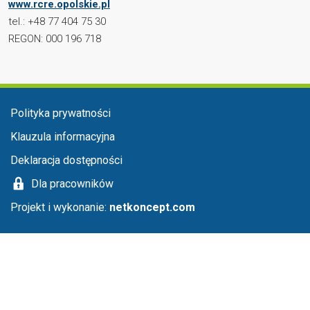
www.rcre.opolskie.pl
tel.: +48 77 404 75 30
REGON: 000 196 718
Menu stopka
Polityka prywatności
Klauzula informacyjna
Deklaracja dostępności
Dla pracowników
Projekt i wykonanie:
netkoncept.com