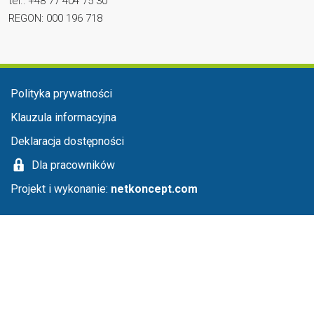
tel.: +48 77 404 75 30
REGON: 000 196 718
Menu stopka
Polityka prywatności
Klauzula informacyjna
Deklaracja dostępności
Dla pracowników
Projekt i wykonanie:
netkoncept.com