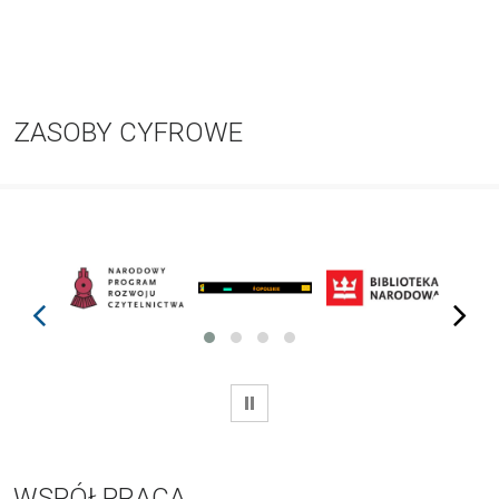
ZASOBY CYFROWE
prev
next
WSTRZYMAJ
WSPÓŁPRACA