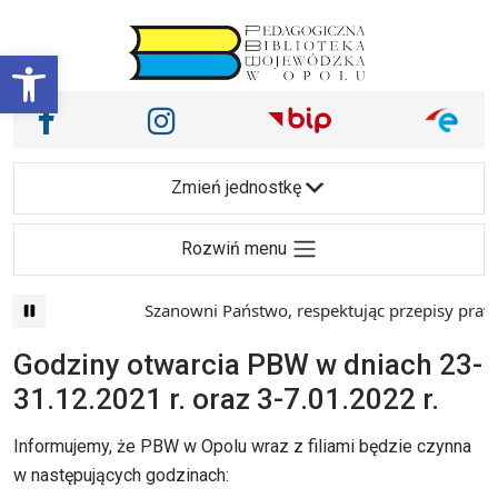
Przejdź do treści
Otwórz pasek narzędzi
Nasze media społecznościowe i inne
Facebook
Instagram
Main Navigation
Zmień jednostkę
Rozwiń menu
Szanowni Państwo, respektując przepisy prawa 
Godziny otwarcia PBW w dniach 23-
31.12.2021 r. oraz 3-7.01.2022 r.
Informujemy, że PBW w Opolu wraz z filiami będzie czynna
w następujących godzinach: