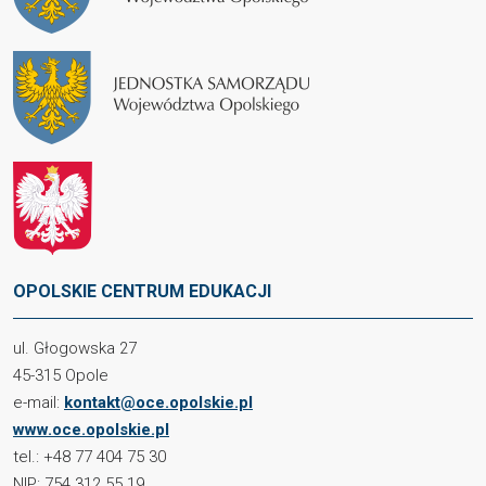
OPOLSKIE CENTRUM EDUKACJI
ul. Głogowska 27
45-315 Opole
e-mail:
kontakt@oce.opolskie.pl
www.oce.opolskie.pl
tel.: +48 77 404 75 30
NIP: 754 312 55 19