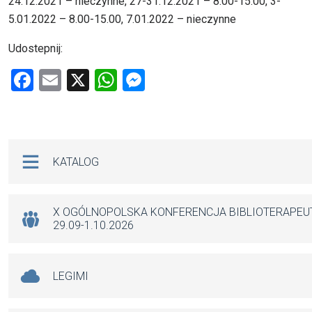
24.12.2021 – nieczynne, 27-31.12.2021 – 8.00-15.00, 3-
5.01.2022 – 8.00-15.00, 7.01.2022 – nieczynne
Udostepnij:
F
E
X
W
M
a
m
h
es
ce
ail
at
se
b
s
n
Na skróty
KATALOG
o
A
g
o
p
er
k
p
X OGÓLNOPOLSKA KONFERENCJA BIBLIOTERAPE
29.09-1.10.2026
LEGIMI