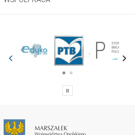
prev
next
WSTRZYMAJ